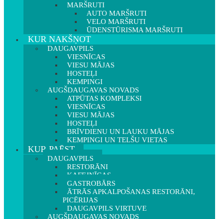
MARŠRUTI
AUTO MARŠRUTI
VELO MARŠRUTI
ŪDENSTŪRISMA MARŠRUTI
KUR NAKŠŅOT
DAUGAVPILS
VIESNĪCAS
VIESU MĀJAS
HOSTEĻI
KEMPINGI
AUGŠDAUGAVAS NOVADS
ATPŪTAS KOMPLEKSI
VIESNĪCAS
VIESU MĀJAS
HOSTEĻI
BRĪVDIENU UN LAUKU MĀJAS
KEMPINGI UN TELŠU VIETAS
KUR PAĒST
DAUGAVPILS
RESTORĀNI
KAFEJNĪCAS
GASTROBĀRS
ĀTRĀS APKALPOŠANAS RESTORĀNI,
PICĒRIJAS
DAUGAVPILS VIRTUVE
AUGŠDAUGAVAS NOVADS