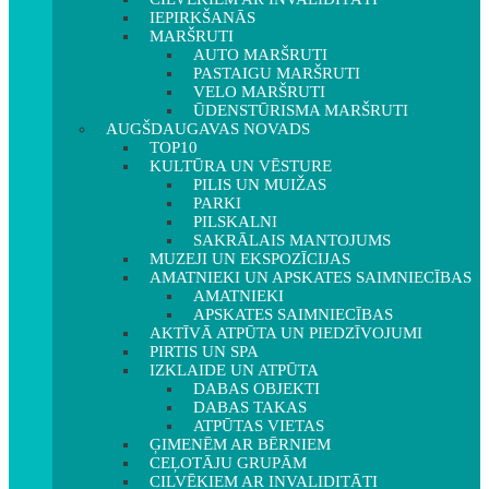
IEPIRKŠANĀS
MARŠRUTI
AUTO MARŠRUTI
PASTAIGU MARŠRUTI
VELO MARŠRUTI
ŪDENSTŪRISMA MARŠRUTI
AUGŠDAUGAVAS NOVADS
TOP10
KULTŪRA UN VĒSTURE
PILIS UN MUIŽAS
PARKI
PILSKALNI
SAKRĀLAIS MANTOJUMS
MUZEJI UN EKSPOZĪCIJAS
AMATNIEKI UN APSKATES SAIMNIECĪBAS
AMATNIEKI
APSKATES SAIMNIECĪBAS
AKTĪVĀ ATPŪTA UN PIEDZĪVOJUMI
PIRTIS UN SPA
IZKLAIDE UN ATPŪTA
DABAS OBJEKTI
DABAS TAKAS
ATPŪTAS VIETAS
ĢIMENĒM AR BĒRNIEM
CEĻOTĀJU GRUPĀM
CILVĒKIEM AR INVALIDITĀTI