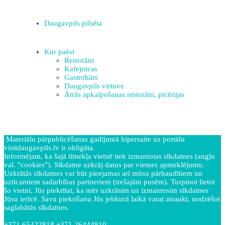
Daugavpils pilsēta
Kur paēst
Restorāni
Kafejnīcas
Gastrobārs
Daugavpils virtuve
Ātrās apkalpošanas restorāni, picērijas
Materiālu pārpublicēšanas gadījumā hipersaite uz portālu
visitdaugavpils.lv ir obligāta.
Informējam, ka šajā tīmekļa vietnē tiek izmantotas sīkdatnes (angļu
val. "cookies"). Sīkdatne uzkrāj datus par vietnes apmeklējumu.
Uzkrātās sīkdatnes var būt pieejamas arī mūsu pārbaudītiem un
uzticamiem sadarbības partneriem (trešajām pusēm). Turpinot lietot
šo vietni, Jūs piekrītat, ka mēs uzkrāsim un izmantosim sīkdatnes
Jūsu ierīcē. Savu piekrišanu Jūs jebkurā laikā varat atsaukt, nodzēšot
saglabātās sīkdatnes.
+371 65422818 +371 26444810