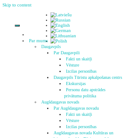
Skip to content
Par mums
Daugavpils
Par Daugavpili
Fakti un skaitļi
Vēsture
Izcilas personības
Daugavpils Tūristu apkalpošanas centrs
Ekskursijas
Personu datu apstrādes
privātuma politika
Augšdaugavas novads
Par Augšdaugavas novadu
Fakti un skaitļi
Vēsture
Izcilas personības
Augšdaugavas novada Kultūras un