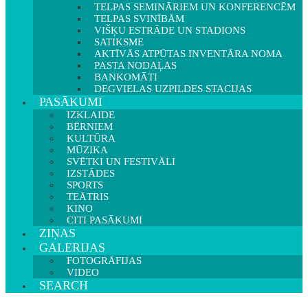
TELPAS SEMINĀRIEM UN KONFERENCĒM
TELPAS SVINĪBĀM
VIŠĶU ESTRĀDE UN STADIONS
SATIKSME
AKTĪVĀS ATPŪTAS INVENTĀRA NOMA
PASTA NODAĻAS
BANKOMĀTI
DEGVIELAS UZPILDES STACIJAS
PASĀKUMI
IZKLAIDE
BĒRNIEM
KULTŪRA
MŪZIKA
SVĒTKI UN FESTIVĀLI
IZSTĀDES
SPORTS
TEĀTRIS
KINO
CITI PASĀKUMI
ZIŅAS
GALERIJAS
FOTOGRĀFIJAS
VIDEO
SEARCH