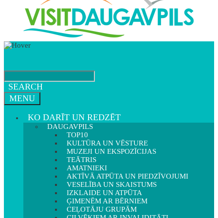
SEARCH
MENU
KO DARĪT UN REDZĒT
DAUGAVPILS
TOP10
KULTŪRA UN VĒSTURE
MUZEJI UN EKSPOZĪCIJAS
TEĀTRIS
AMATNIEKI
AKTĪVĀ ATPŪTA UN PIEDZĪVOJUMI
VESELĪBA UN SKAISTUMS
IZKLAIDE UN ATPŪTA
ĢIMENĒM AR BĒRNIEM
CEĻOTĀJU GRUPĀM
CILVĒKIEM AR INVALIDITĀTI