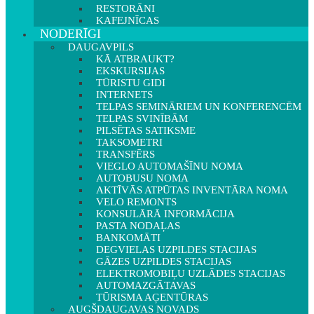
RESTORĀNI
KAFEJNĪCAS
NODERĪGI
DAUGAVPILS
KĀ ATBRAUKT?
EKSKURSIJAS
TŪRISTU GIDI
INTERNETS
TELPAS SEMINĀRIEM UN KONFERENCĒM
TELPAS SVINĪBĀM
PILSĒTAS SATIKSME
TAKSOMETRI
TRANSFĒRS
VIEGLO AUTOMAŠĪNU NOMA
AUTOBUSU NOMA
AKTĪVĀS ATPŪTAS INVENTĀRA NOMA
VELO REMONTS
KONSULĀRĀ INFORMĀCIJA
PASTA NODAĻAS
BANKOMĀTI
DEGVIELAS UZPILDES STACIJAS
GĀZES UZPILDES STACIJAS
ELEKTROMOBIĻU UZLĀDES STACIJAS
AUTOMAZGĀTAVAS
TŪRISMA AĢENTŪRAS
AUGŠDAUGAVAS NOVADS