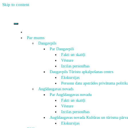
Skip to content
Par mums
Daugavpils
Par Daugavpili
Fakti un skaitļi
Vēsture
Izcilas personības
Daugavpils Tūristu apkalpošanas centrs
Ekskursijas
Personu datu apstrādes privātuma politik
Augšdaugavas novads
Par Augšdaugavas novadu
Fakti un skaitļi
Vēsture
Izcilas personības
Augšdaugavas novada Kultūras un tūrisma pārva
Ekskursijas