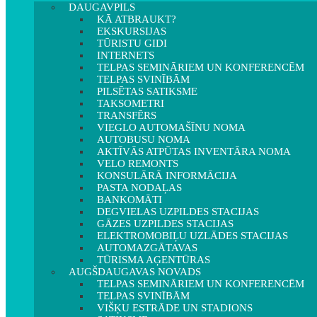
DAUGAVPILS
KĀ ATBRAUKT?
EKSKURSIJAS
TŪRISTU GIDI
INTERNETS
TELPAS SEMINĀRIEM UN KONFERENCĒM
TELPAS SVINĪBĀM
PILSĒTAS SATIKSME
TAKSOMETRI
TRANSFĒRS
VIEGLO AUTOMAŠĪNU NOMA
AUTOBUSU NOMA
AKTĪVĀS ATPŪTAS INVENTĀRA NOMA
VELO REMONTS
KONSULĀRĀ INFORMĀCIJA
PASTA NODAĻAS
BANKOMĀTI
DEGVIELAS UZPILDES STACIJAS
GĀZES UZPILDES STACIJAS
ELEKTROMOBIĻU UZLĀDES STACIJAS
AUTOMAZGĀTAVAS
TŪRISMA AĢENTŪRAS
AUGŠDAUGAVAS NOVADS
TELPAS SEMINĀRIEM UN KONFERENCĒM
TELPAS SVINĪBĀM
VIŠĶU ESTRĀDE UN STADIONS