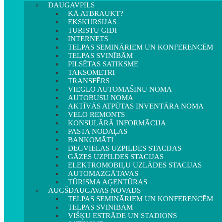
DAUGAVPILS
KĀ ATBRAUKT?
EKSKURSIJAS
TŪRISTU GIDI
INTERNETS
TELPAS SEMINĀRIEM UN KONFERENCĒM
TELPAS SVINĪBĀM
PILSĒTAS SATIKSME
TAKSOMETRI
TRANSFĒRS
VIEGLO AUTOMAŠĪNU NOMA
AUTOBUSU NOMA
AKTĪVĀS ATPŪTAS INVENTĀRA NOMA
VELO REMONTS
KONSULĀRĀ INFORMĀCIJA
PASTA NODAĻAS
BANKOMĀTI
DEGVIELAS UZPILDES STACIJAS
GĀZES UZPILDES STACIJAS
ELEKTROMOBIĻU UZLĀDES STACIJAS
AUTOMAZGĀTAVAS
TŪRISMA AĢENTŪRAS
AUGŠDAUGAVAS NOVADS
TELPAS SEMINĀRIEM UN KONFERENCĒM
TELPAS SVINĪBĀM
VIŠĶU ESTRĀDE UN STADIONS