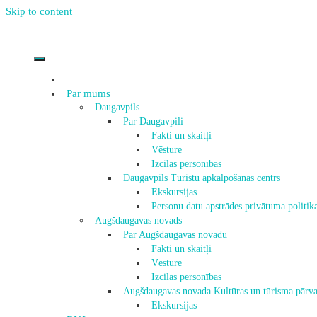
Skip to content
Par mums
Daugavpils
Par Daugavpili
Fakti un skaitļi
Vēsture
Izcilas personības
Daugavpils Tūristu apkalpošanas centrs
Ekskursijas
Personu datu apstrādes privātuma politik
Augšdaugavas novads
Par Augšdaugavas novadu
Fakti un skaitļi
Vēsture
Izcilas personības
Augšdaugavas novada Kultūras un tūrisma pārva
Ekskursijas