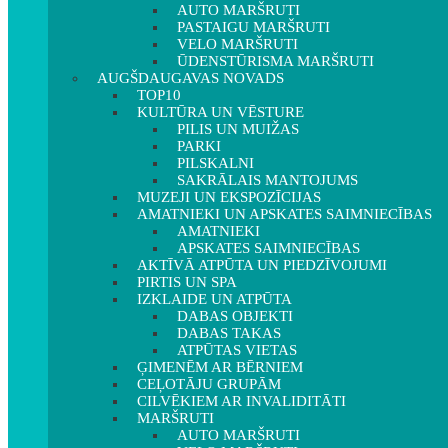
AUTO MARŠRUTI
PASTAIGU MARŠRUTI
VELO MARŠRUTI
ŪDENSTŪRISMA MARŠRUTI
AUGŠDAUGAVAS NOVADS
TOP10
KULTŪRA UN VĒSTURE
PILIS UN MUIŽAS
PARKI
PILSKALNI
SAKRĀLAIS MANTOJUMS
MUZEJI UN EKSPOZĪCIJAS
AMATNIEKI UN APSKATES SAIMNIECĪBAS
AMATNIEKI
APSKATES SAIMNIECĪBAS
AKTĪVĀ ATPŪTA UN PIEDZĪVOJUMI
PIRTIS UN SPA
IZKLAIDE UN ATPŪTA
DABAS OBJEKTI
DABAS TAKAS
ATPŪTAS VIETAS
ĢIMENĒM AR BĒRNIEM
CEĻOTĀJU GRUPĀM
CILVĒKIEM AR INVALIDITĀTI
MARŠRUTI
AUTO MARŠRUTI