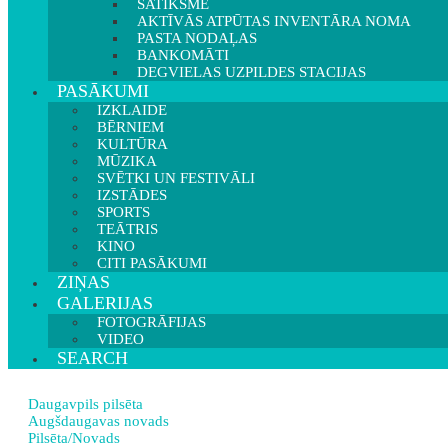
SATIKSME
AKTĪVĀS ATPŪTAS INVENTĀRA NOMA
PASTA NODAĻAS
BANKOMĀTI
DEGVIELAS UZPILDES STACIJAS
PASĀKUMI
IZKLAIDE
BĒRNIEM
KULTŪRA
MŪZIKA
SVĒTKI UN FESTIVĀLI
IZSTĀDES
SPORTS
TEĀTRIS
KINO
CITI PASĀKUMI
ZIŅAS
GALERIJAS
FOTOGRĀFIJAS
VIDEO
SEARCH
Daugavpils pilsēta
Augšdaugavas novads
Pilsēta/Novads