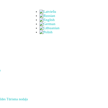
a
ldes Tūrisma nodaļa