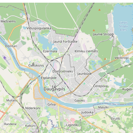
2
6
14