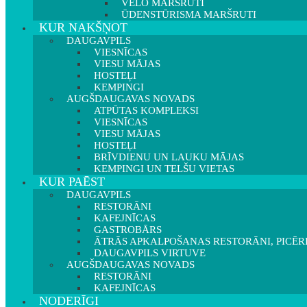
VELO MARŠRUTI
ŪDENSTŪRISMA MARŠRUTI
KUR NAKŠŅOT
DAUGAVPILS
VIESNĪCAS
VIESU MĀJAS
HOSTEĻI
KEMPINGI
AUGŠDAUGAVAS NOVADS
ATPŪTAS KOMPLEKSI
VIESNĪCAS
VIESU MĀJAS
HOSTEĻI
BRĪVDIENU UN LAUKU MĀJAS
KEMPINGI UN TELŠU VIETAS
KUR PAĒST
DAUGAVPILS
RESTORĀNI
KAFEJNĪCAS
GASTROBĀRS
ĀTRĀS APKALPOŠANAS RESTORĀNI, PICĒR
DAUGAVPILS VIRTUVE
AUGŠDAUGAVAS NOVADS
RESTORĀNI
KAFEJNĪCAS
NODERĪGI