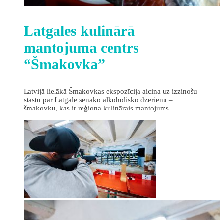
Latgales kulinārā
mantojuma centrs
“Šmakovka”
Latvijā lielākā Šmakovkas ekspozīcija aicina uz izzinošu
stāstu par Latgalē senāko alkoholisko dzērienu –
šmakovku, kas ir reģiona kulinārais mantojums.