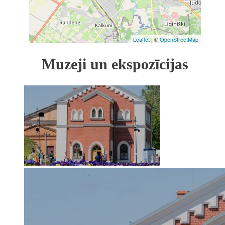
Leaflet
| ©
OpenStreetMap
Muzeji un ekspozīcijas