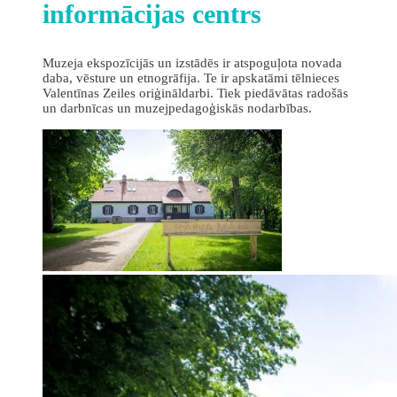
informācijas centrs
Muzeja ekspozīcijās un izstādēs ir atspoguļota novada
daba, vēsture un etnogrāfija. Te ir apskatāmi tēlnieces
Valentīnas Zeiles oriģināldarbi. Tiek piedāvātas radošās
un darbnīcas un muzejpedagoģiskās nodarbības.