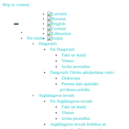
Skip to content
Par mums
Daugavpils
Par Daugavpili
Fakti un skaitļi
Vēsture
Izcilas personības
Daugavpils Tūristu apkalpošanas centrs
Ekskursijas
Personu datu apstrādes
privātuma politika
Augšdaugavas novads
Par Augšdaugavas novadu
Fakti un skaitļi
Vēsture
Izcilas personības
Augšdaugavas novada Kultūras un