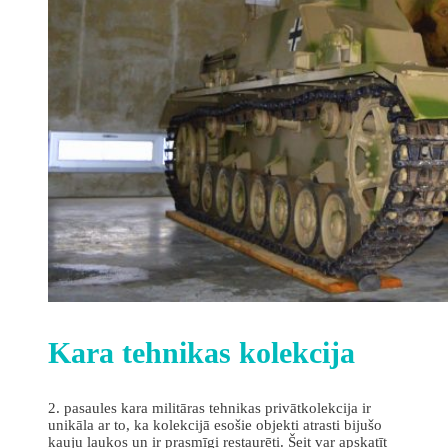
Kara tehnikas kolekcija
2. pasaules kara militāras tehnikas privātkolekcija ir
unikāla ar to, ka kolekcijā esošie objekti atrasti bijušo
kauju laukos un ir prasmīgi restaurēti. Šeit var apskatīt