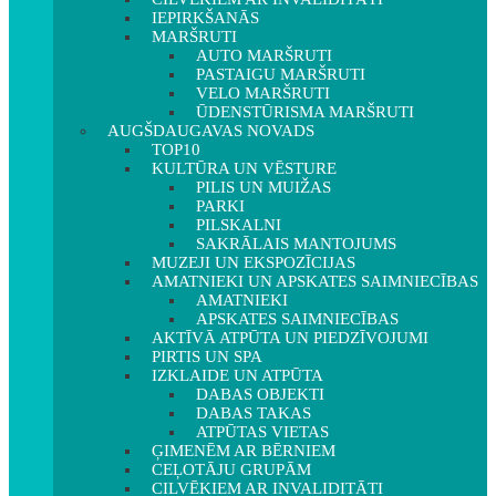
IEPIRKŠANĀS
MARŠRUTI
AUTO MARŠRUTI
PASTAIGU MARŠRUTI
VELO MARŠRUTI
ŪDENSTŪRISMA MARŠRUTI
AUGŠDAUGAVAS NOVADS
TOP10
KULTŪRA UN VĒSTURE
PILIS UN MUIŽAS
PARKI
PILSKALNI
SAKRĀLAIS MANTOJUMS
MUZEJI UN EKSPOZĪCIJAS
AMATNIEKI UN APSKATES SAIMNIECĪBAS
AMATNIEKI
APSKATES SAIMNIECĪBAS
AKTĪVĀ ATPŪTA UN PIEDZĪVOJUMI
PIRTIS UN SPA
IZKLAIDE UN ATPŪTA
DABAS OBJEKTI
DABAS TAKAS
ATPŪTAS VIETAS
ĢIMENĒM AR BĒRNIEM
CEĻOTĀJU GRUPĀM
CILVĒKIEM AR INVALIDITĀTI