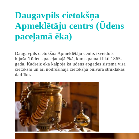
Daugavpils cietokšņa
Apmeklētāju centrs (Ūdens
paceļamā ēka)
Daugavpils cietokšņa Apmeklētāju centrs izveidots
bijušajā ūdens paceļamajā ēkā, kuras pamati likti 1865.
gadā. Kādreiz ēka kalpoja kā ūdens apgādes sistēma visā
cietoksnī un arī nodrošināja cietokšņa bulvāra strūklakas
darbību.