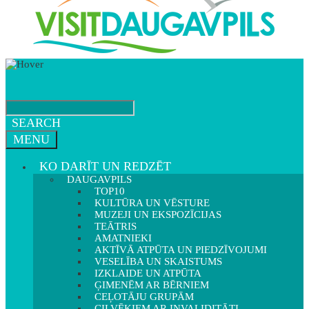
SEARCH
MENU
KO DARĪT UN REDZĒT
DAUGAVPILS
TOP10
KULTŪRA UN VĒSTURE
MUZEJI UN EKSPOZĪCIJAS
TEĀTRIS
AMATNIEKI
AKTĪVĀ ATPŪTA UN PIEDZĪVOJUMI
VESELĪBA UN SKAISTUMS
IZKLAIDE UN ATPŪTA
ĢIMENĒM AR BĒRNIEM
CEĻOTĀJU GRUPĀM
CILVĒKIEM AR INVALIDITĀTI