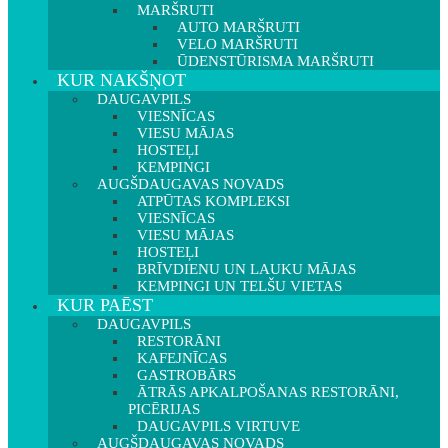
MARŠRUTI
AUTO MARŠRUTI
VELO MARŠRUTI
ŪDENSTŪRISMA MARŠRUTI
KUR NAKŠŅOT
DAUGAVPILS
VIESNĪCAS
VIESU MĀJAS
HOSTEĻI
KEMPINGI
AUGŠDAUGAVAS NOVADS
ATPŪTAS KOMPLEKSI
VIESNĪCAS
VIESU MĀJAS
HOSTEĻI
BRĪVDIENU UN LAUKU MĀJAS
KEMPINGI UN TELŠU VIETAS
KUR PAĒST
DAUGAVPILS
RESTORĀNI
KAFEJNĪCAS
GASTROBĀRS
ĀTRĀS APKALPOŠANAS RESTORĀNI,
PICĒRIJAS
DAUGAVPILS VIRTUVE
AUGŠDAUGAVAS NOVADS