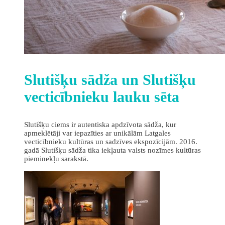
Slutišķu sādža un Slutišķu
vecticībnieku lauku sēta
Slutišķu ciems ir autentiska apdzīvota sādža, kur
apmeklētāji var iepazīties ar unikālām Latgales
vecticībnieku kultūras un sadzīves ekspozīcijām. 2016.
gadā Slutišķu sādža tika iekļauta valsts nozīmes kultūras
pieminekļu sarakstā.