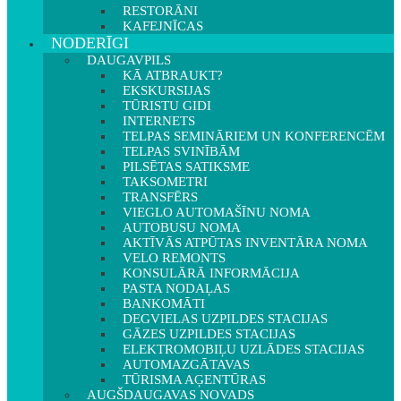
RESTORĀNI
KAFEJNĪCAS
NODERĪGI
DAUGAVPILS
KĀ ATBRAUKT?
EKSKURSIJAS
TŪRISTU GIDI
INTERNETS
TELPAS SEMINĀRIEM UN KONFERENCĒM
TELPAS SVINĪBĀM
PILSĒTAS SATIKSME
TAKSOMETRI
TRANSFĒRS
VIEGLO AUTOMAŠĪNU NOMA
AUTOBUSU NOMA
AKTĪVĀS ATPŪTAS INVENTĀRA NOMA
VELO REMONTS
KONSULĀRĀ INFORMĀCIJA
PASTA NODAĻAS
BANKOMĀTI
DEGVIELAS UZPILDES STACIJAS
GĀZES UZPILDES STACIJAS
ELEKTROMOBIĻU UZLĀDES STACIJAS
AUTOMAZGĀTAVAS
TŪRISMA AĢENTŪRAS
AUGŠDAUGAVAS NOVADS