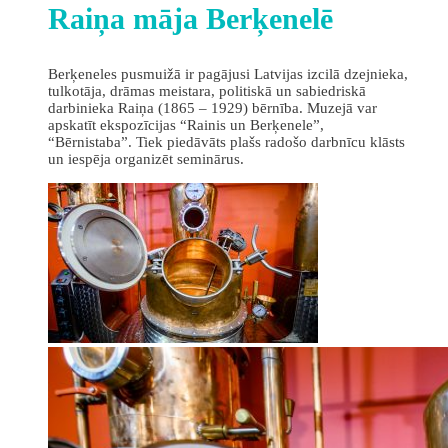
Raiņa māja Berķenelē
Berķeneles pusmuižā ir pagājusi Latvijas izcilā dzejnieka,
tulkotāja, drāmas meistara, politiskā un sabiedriskā
darbinieka Raiņa (1865 – 1929) bērnība. Muzejā var
apskatīt ekspozīcijas “Rainis un Berķenele”,
“Bērnistaba”. Tiek piedāvāts plašs radošo darbnīcu klāsts
un iespēja organizēt seminārus.