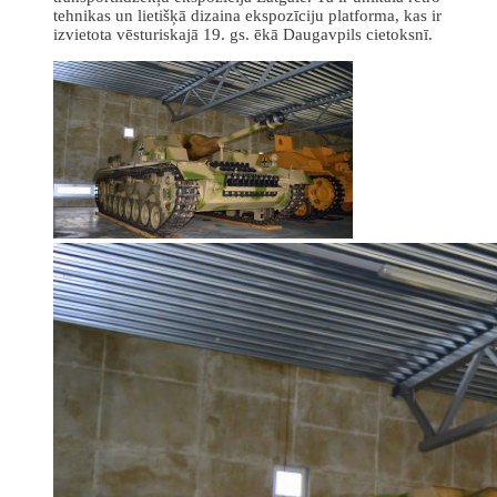
tehnikas un lietišķā dizaina ekspozīciju platforma, kas ir
izvietota vēsturiskajā 19. gs. ēkā Daugavpils cietoksnī.