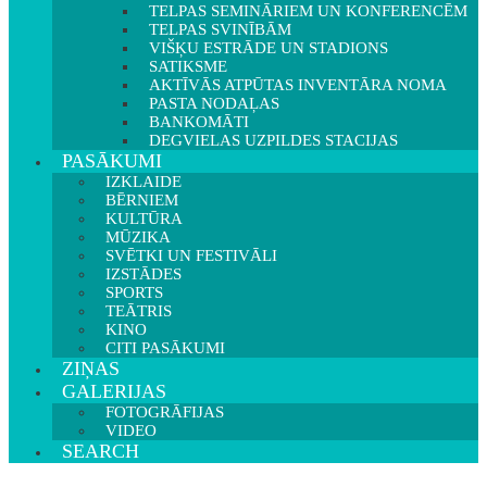
TELPAS SEMINĀRIEM UN KONFERENCĒM
TELPAS SVINĪBĀM
VIŠĶU ESTRĀDE UN STADIONS
SATIKSME
AKTĪVĀS ATPŪTAS INVENTĀRA NOMA
PASTA NODAĻAS
BANKOMĀTI
DEGVIELAS UZPILDES STACIJAS
PASĀKUMI
IZKLAIDE
BĒRNIEM
KULTŪRA
MŪZIKA
SVĒTKI UN FESTIVĀLI
IZSTĀDES
SPORTS
TEĀTRIS
KINO
CITI PASĀKUMI
ZIŅAS
GALERIJAS
FOTOGRĀFIJAS
VIDEO
SEARCH