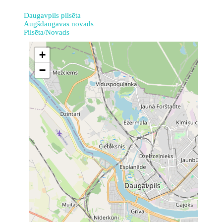
Daugavpils pilsēta
Augšdaugavas novads
Pilsēta/Novads
+
−
11
11