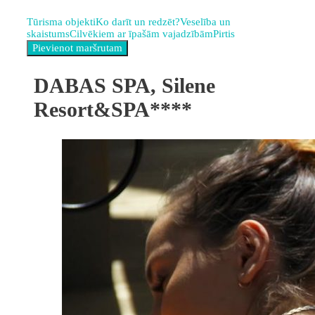
Tūrisma objekti
Ko darīt un redzēt?
Veselība un
skaistums
Cilvēkiem ar īpašām vajadzībām
Pirtis
DABAS SPA, Silene
Resort&SPA****