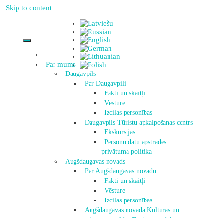
Skip to content
Par mums
Daugavpils
Par Daugavpili
Fakti un skaitļi
Vēsture
Izcilas personības
Daugavpils Tūristu apkalpošanas centrs
Ekskursijas
Personu datu apstrādes
privātuma politika
Augšdaugavas novads
Par Augšdaugavas novadu
Fakti un skaitļi
Vēsture
Izcilas personības
Augšdaugavas novada Kultūras un