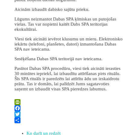
Aicinām izbaudīt dabisko sajūtu prieku.
Lūgums neizmantot Dabas SPA ķīmiskas un putojošas
vielas. Tas var nopietni kaitēt Dabs SPA teritorijas
ekokultūrai.
Viesi tiek aicināti ievērot klusumu un mieru. Elektronisko
iekārtu (telefoni, planšetes, datori) izmantošana Dabas
SPA nav ieteicama.
Smēķēšana Dabas SPA teritorijā nav ieteicama.
Pasūtot Dabas SPA procedūru, viesi tiek aicināti ierasties
30 minūtes iepriekš, lai izbaudītu attīrīšanas pirts rituālu.
Šīs SPA rituāls ir paredzēts lai attīrītu ādu un izskaidrotu
prātu. Tas ir domāts, lai palīdzēt Jums sagatavoties
saņemt un izbaudīt visas SPA pieredzes labumus.
Leaflet
| ©
OpenStreetMap
×
+
DABAS SPA, Silene Resort&SPA****
PrintFriendly
−
Facebook
Twitter
Share
Ko darīt un redzēt