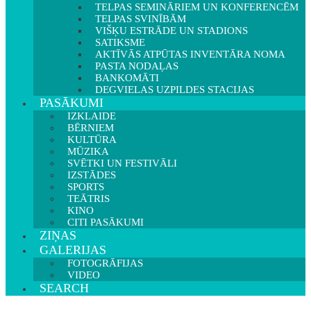
TELPAS SEMINĀRIEM UN KONFERENCĒM
TELPAS SVINĪBĀM
VIŠĶU ESTRĀDE UN STADIONS
SATIKSME
AKTĪVĀS ATPŪTAS INVENTĀRA NOMA
PASTA NODAĻAS
BANKOMĀTI
DEGVIELAS UZPILDES STACIJAS
PASĀKUMI
IZKLAIDE
BĒRNIEM
KULTŪRA
MŪZIKA
SVĒTKI UN FESTIVĀLI
IZSTĀDES
SPORTS
TEĀTRIS
KINO
CITI PASĀKUMI
ZIŅAS
GALERIJAS
FOTOGRĀFIJAS
VIDEO
SEARCH