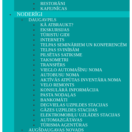
RESTORĀNI
KAFEJNĪCAS
NODERĪGI
DAUGAVPILS
KĀ ATBRAUKT?
EKSKURSIJAS
TŪRISTU GIDI
INTERNETS
TELPAS SEMINĀRIEM UN KONFERENCĒM
TELPAS SVINĪBĀM
PILSĒTAS SATIKSME
TAKSOMETRI
TRANSFĒRS
VIEGLO AUTOMAŠĪNU NOMA
AUTOBUSU NOMA
AKTĪVĀS ATPŪTAS INVENTĀRA NOMA
VELO REMONTS
KONSULĀRĀ INFORMĀCIJA
PASTA NODAĻAS
BANKOMĀTI
DEGVIELAS UZPILDES STACIJAS
GĀZES UZPILDES STACIJAS
ELEKTROMOBIĻU UZLĀDES STACIJAS
AUTOMAZGĀTAVAS
TŪRISMA AĢENTŪRAS
AUGŠDAUGAVAS NOVADS