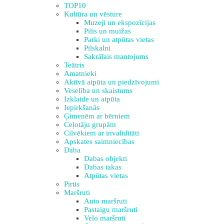
TOP10
Kultūra un vēsture
Muzeji un ekspozīcijas
Pilis un muižas
Parki un atpūtas vietas
Pilskalni
Sakrālais mantojums
Teātris
Amatnieki
Aktīvā atpūta un piedzīvojumi
Veselība un skaistums
Izklaide un atpūta
Iepirkšanās
Ģimenēm ar bērniem
Ceļotāju grupām
Cilvēkiem ar invaliditāti
Apskates saimniecības
Daba
Dabas objekti
Dabas takas
Atpūtas vietas
Pirtis
Maršruti
Auto maršruti
Pastaigu maršruti
Velo maršruti