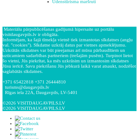
Ūdenstūrisma maršruti
Materiālu pārpublicēšanas gadījumā hipersaite uz portālu
visitdaugavpils.lv ir obligāta.
Informējam, ka šajā tīmekļa vietnē tiek izmantotas sīkdatnes (angļu
val. "cookies"). Sīkdatne uzkrāj datus par vietnes apmeklējumu.
Uzkrātās sīkdatnes var būt pieejamas arī mūsu pārbaudītiem un
uzticamiem sadarbības partneriem (trešajām pusēm). Turpinot lietot
šo vietni, Jūs piekrītat, ka mēs uzkrāsim un izmantosim sīkdatnes
Jūsu ierīcē. Savu piekrišanu Jūs jebkurā laikā varat atsaukt, nodzēšot
saglabātās sīkdatnes.
+371 65422818 +371 26444810
turisms@daugavpils.lv
Rīgas iela 22A, Daugavpils, LV-5401
©2026 VISITDAUGAVPILS.LV
©2026 VISITDAUGAVPILS.LV