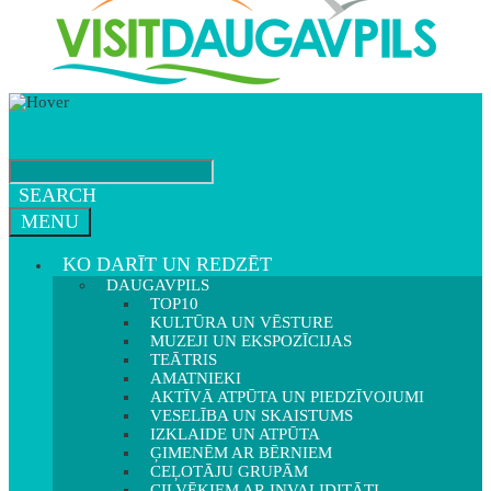
SEARCH
MENU
KO DARĪT UN REDZĒT
DAUGAVPILS
TOP10
KULTŪRA UN VĒSTURE
MUZEJI UN EKSPOZĪCIJAS
TEĀTRIS
AMATNIEKI
AKTĪVĀ ATPŪTA UN PIEDZĪVOJUMI
VESELĪBA UN SKAISTUMS
IZKLAIDE UN ATPŪTA
ĢIMENĒM AR BĒRNIEM
CEĻOTĀJU GRUPĀM
CILVĒKIEM AR INVALIDITĀTI