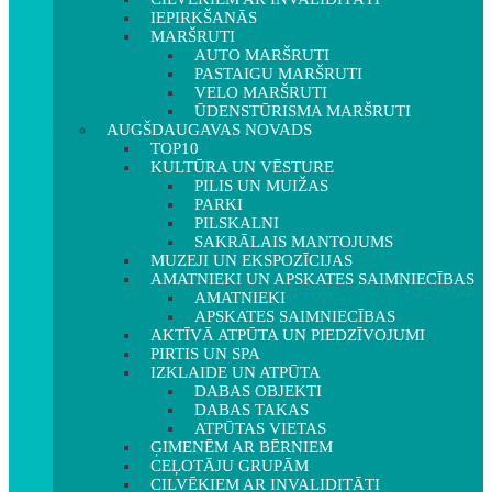
IEPIRKŠANĀS
MARŠRUTI
AUTO MARŠRUTI
PASTAIGU MARŠRUTI
VELO MARŠRUTI
ŪDENSTŪRISMA MARŠRUTI
AUGŠDAUGAVAS NOVADS
TOP10
KULTŪRA UN VĒSTURE
PILIS UN MUIŽAS
PARKI
PILSKALNI
SAKRĀLAIS MANTOJUMS
MUZEJI UN EKSPOZĪCIJAS
AMATNIEKI UN APSKATES SAIMNIECĪBAS
AMATNIEKI
APSKATES SAIMNIECĪBAS
AKTĪVĀ ATPŪTA UN PIEDZĪVOJUMI
PIRTIS UN SPA
IZKLAIDE UN ATPŪTA
DABAS OBJEKTI
DABAS TAKAS
ATPŪTAS VIETAS
ĢIMENĒM AR BĒRNIEM
CEĻOTĀJU GRUPĀM
CILVĒKIEM AR INVALIDITĀTI