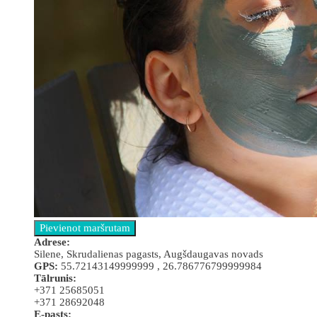
Аdrese:
Silene, Skrudalienas pagasts, Augšdaugavas novads
GPS:
55.72143149999999 , 26.786776799999984
Tālrunis:
+371 25685051
+371 28692048
E-pasts: