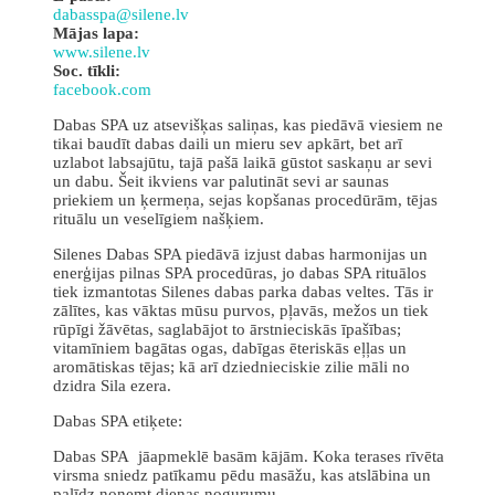
dabasspa@silene.lv
Mājas lapa:
www.silene.lv
Soc. tīkli:
facebook.com
Dabas SPA uz atsevišķas saliņas, kas piedāvā viesiem ne
tikai baudīt dabas daili un mieru sev apkārt, bet arī
uzlabot labsajūtu, tajā pašā laikā gūstot saskaņu ar sevi
un dabu. Šeit ikviens var palutināt sevi ar saunas
priekiem un ķermeņa, sejas kopšanas procedūrām, tējas
rituālu un veselīgiem našķiem.
Silenes Dabas SPA piedāvā izjust dabas harmonijas un
enerģijas pilnas SPA procedūras, jo dabas SPA rituālos
tiek izmantotas Silenes dabas parka dabas veltes. Tās ir
zālītes, kas vāktas mūsu purvos, pļavās, mežos un tiek
rūpīgi žāvētas, saglabājot to ārstnieciskās īpašības;
vitamīniem bagātas ogas, dabīgas ēteriskās eļļas un
aromātiskas tējas; kā arī dziednieciskie zilie māli no
dzidra Sila ezera.
Dabas SPA etiķete:
Dabas SPA jāapmeklē basām kājām. Koka terases rīvēta
virsma sniedz patīkamu pēdu masāžu, kas atslābina un
palīdz noņemt dienas nogurumu.