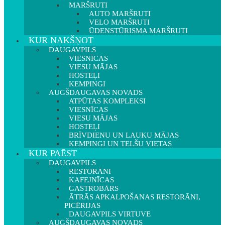
MARŠRUTI
AUTO MARŠRUTI
VELO MARŠRUTI
ŪDENSTŪRISMA MARŠRUTI
KUR NAKŠŅOT
DAUGAVPILS
VIESNĪCAS
VIESU MĀJAS
HOSTEĻI
KEMPINGI
AUGŠDAUGAVAS NOVADS
ATPŪTAS KOMPLEKSI
VIESNĪCAS
VIESU MĀJAS
HOSTEĻI
BRĪVDIENU UN LAUKU MĀJAS
KEMPINGI UN TELŠU VIETAS
KUR PAĒST
DAUGAVPILS
RESTORĀNI
KAFEJNĪCAS
GASTROBĀRS
ĀTRĀS APKALPOŠANAS RESTORĀNI,
PICĒRIJAS
DAUGAVPILS VIRTUVE
AUGŠDAUGAVAS NOVADS