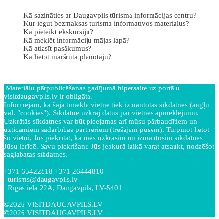
Kā sazināties ar Daugavpils tūrisma informācijas centru?
Kur iegūt bezmaksas tūrisma informatīvos materiālus?
Kā pieteikt ekskursiju?
Kā meklēt informāciju mājas lapā?
Kā atlasīt pasākumus?
Kā lietot maršruta plānotāju?
Materiālu pārpublicēšanas gadījumā hipersaite uz portālu
visitdaugavpils.lv ir obligāta.
Informējam, ka šajā tīmekļa vietnē tiek izmantotas sīkdatnes (angļu
val. "cookies"). Sīkdatne uzkrāj datus par vietnes apmeklējumu.
Uzkrātās sīkdatnes var būt pieejamas arī mūsu pārbaudītiem un
uzticamiem sadarbības partneriem (trešajām pusēm). Turpinot lietot
šo vietni, Jūs piekrītat, ka mēs uzkrāsim un izmantosim sīkdatnes
Jūsu ierīcē. Savu piekrišanu Jūs jebkurā laikā varat atsaukt, nodzēšot
saglabātās sīkdatnes.
+371 65422818 +371 26444810
turisms@daugavpils.lv
Rīgas iela 22A, Daugavpils, LV-5401
©2026 VISITDAUGAVPILS.LV
©2026 VISITDAUGAVPILS.LV