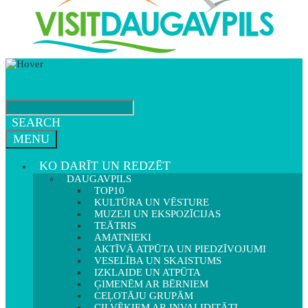
SEARCH
MENU
KO DARĪT UN REDZĒT
DAUGAVPILS
TOP10
KULTŪRA UN VĒSTURE
MUZEJI UN EKSPOZĪCIJAS
TEĀTRIS
AMATNIEKI
AKTĪVĀ ATPŪTA UN PIEDZĪVOJUMI
VESELĪBA UN SKAISTUMS
IZKLAIDE UN ATPŪTA
ĢIMENĒM AR BĒRNIEM
CEĻOTĀJU GRUPĀM
CILVĒKIEM AR INVALIDITĀTI