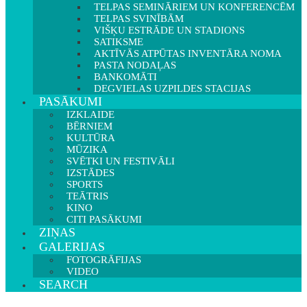
TELPAS SEMINĀRIEM UN KONFERENCĒM
TELPAS SVINĪBĀM
VIŠĶU ESTRĀDE UN STADIONS
SATIKSME
AKTĪVĀS ATPŪTAS INVENTĀRA NOMA
PASTA NODAĻAS
BANKOMĀTI
DEGVIELAS UZPILDES STACIJAS
PASĀKUMI
IZKLAIDE
BĒRNIEM
KULTŪRA
MŪZIKA
SVĒTKI UN FESTIVĀLI
IZSTĀDES
SPORTS
TEĀTRIS
KINO
CITI PASĀKUMI
ZIŅAS
GALERIJAS
FOTOGRĀFIJAS
VIDEO
SEARCH