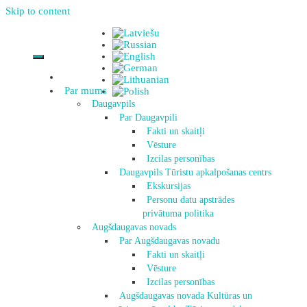
Skip to content
Par mums
Daugavpils
Par Daugavpili
Fakti un skaitļi
Vēsture
Izcilas personības
Daugavpils Tūristu apkalpošanas centrs
Ekskursijas
Personu datu apstrādes
privātuma politika
Augšdaugavas novads
Par Augšdaugavas novadu
Fakti un skaitļi
Vēsture
Izcilas personības
Augšdaugavas novada Kultūras un