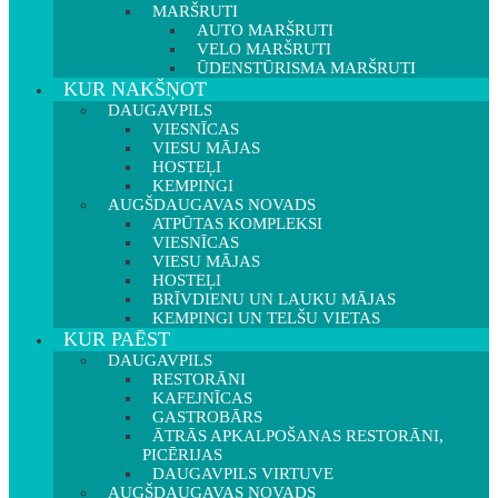
MARŠRUTI
AUTO MARŠRUTI
VELO MARŠRUTI
ŪDENSTŪRISMA MARŠRUTI
KUR NAKŠŅOT
DAUGAVPILS
VIESNĪCAS
VIESU MĀJAS
HOSTEĻI
KEMPINGI
AUGŠDAUGAVAS NOVADS
ATPŪTAS KOMPLEKSI
VIESNĪCAS
VIESU MĀJAS
HOSTEĻI
BRĪVDIENU UN LAUKU MĀJAS
KEMPINGI UN TELŠU VIETAS
KUR PAĒST
DAUGAVPILS
RESTORĀNI
KAFEJNĪCAS
GASTROBĀRS
ĀTRĀS APKALPOŠANAS RESTORĀNI,
PICĒRIJAS
DAUGAVPILS VIRTUVE
AUGŠDAUGAVAS NOVADS