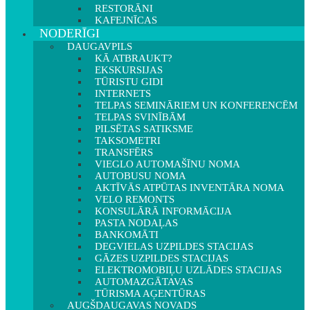
RESTORĀNI
KAFEJNĪCAS
NODERĪGI
DAUGAVPILS
KĀ ATBRAUKT?
EKSKURSIJAS
TŪRISTU GIDI
INTERNETS
TELPAS SEMINĀRIEM UN KONFERENCĒM
TELPAS SVINĪBĀM
PILSĒTAS SATIKSME
TAKSOMETRI
TRANSFĒRS
VIEGLO AUTOMAŠĪNU NOMA
AUTOBUSU NOMA
AKTĪVĀS ATPŪTAS INVENTĀRA NOMA
VELO REMONTS
KONSULĀRĀ INFORMĀCIJA
PASTA NODAĻAS
BANKOMĀTI
DEGVIELAS UZPILDES STACIJAS
GĀZES UZPILDES STACIJAS
ELEKTROMOBIĻU UZLĀDES STACIJAS
AUTOMAZGĀTAVAS
TŪRISMA AĢENTŪRAS
AUGŠDAUGAVAS NOVADS