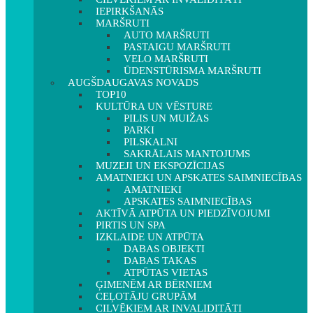
IEPIRKŠANĀS
MARŠRUTI
AUTO MARŠRUTI
PASTAIGU MARŠRUTI
VELO MARŠRUTI
ŪDENSTŪRISMA MARŠRUTI
AUGŠDAUGAVAS NOVADS
TOP10
KULTŪRA UN VĒSTURE
PILIS UN MUIŽAS
PARKI
PILSKALNI
SAKRĀLAIS MANTOJUMS
MUZEJI UN EKSPOZĪCIJAS
AMATNIEKI UN APSKATES SAIMNIECĪBAS
AMATNIEKI
APSKATES SAIMNIECĪBAS
AKTĪVĀ ATPŪTA UN PIEDZĪVOJUMI
PIRTIS UN SPA
IZKLAIDE UN ATPŪTA
DABAS OBJEKTI
DABAS TAKAS
ATPŪTAS VIETAS
ĢIMENĒM AR BĒRNIEM
CEĻOTĀJU GRUPĀM
CILVĒKIEM AR INVALIDITĀTI