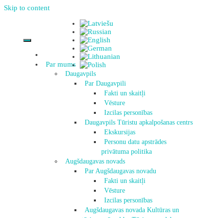
Skip to content
Par mums
Daugavpils
Par Daugavpili
Fakti un skaitļi
Vēsture
Izcilas personības
Daugavpils Tūristu apkalpošanas centrs
Ekskursijas
Personu datu apstrādes
privātuma politika
Augšdaugavas novads
Par Augšdaugavas novadu
Fakti un skaitļi
Vēsture
Izcilas personības
Augšdaugavas novada Kultūras un