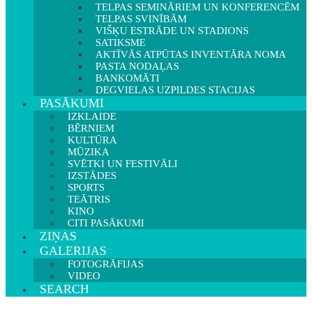
TELPAS SEMINĀRIEM UN KONFERENCĒM
TELPAS SVINĪBĀM
VIŠĶU ESTRĀDE UN STADIONS
SATIKSME
AKTĪVĀS ATPŪTAS INVENTĀRA NOMA
PASTA NODAĻAS
BANKOMĀTI
DEGVIELAS UZPILDES STACIJAS
PASĀKUMI
IZKLAIDE
BĒRNIEM
KULTŪRA
MŪZIKA
SVĒTKI UN FESTIVĀLI
IZSTĀDES
SPORTS
TEĀTRIS
KINO
CITI PASĀKUMI
ZIŅAS
GALERIJAS
FOTOGRĀFIJAS
VIDEO
SEARCH