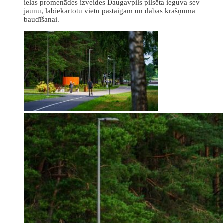
ielas promenādes izveides Daugavpils pilsēta ieguva sev
jaunu, labiekārtotu vietu pastaigām un dabas krāšņuma
baudīšanai.