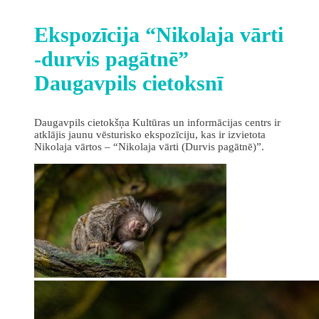
Ekspozīcija “Nikolaja vārti
-durvis pagātnē”
Daugavpils cietoksnī
Daugavpils cietokšņa Kultūras un informācijas centrs ir
atklājis jaunu vēsturisko ekspozīciju, kas ir izvietota
Nikolaja vārtos – “Nikolaja vārti (Durvis pagātnē)”.