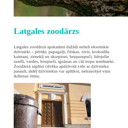
Latgales zoodārzs
Latgales zoodārzā apskatāmi dažādi nelieli eksotiskie
dzīvnieki – pērtiķi, papagaiļi, čūskas, zivis, krokodilu
kaimani, zirnekļi un skorpioni, bruņurupuči, lidojošie
sunīši, vardes, bruņneši, iguānas un citi tropu iemītnieki.
Zoodārzā saplūst cilvēka apdzīvotā vide ar dzīvnieku
pasauli, tādēļ dzīvniekus var aplūkot, netraucējot viņu
ikdienas ritmu.