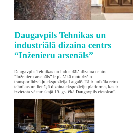
Daugavpils Tehnikas un
industriālā dizaina centrs
“Inženieru arsenāls”
Daugavpils Tehnikas un industriālā dizaina centrs
“Inženieru arsenāls” ir plašākā motorizēto
transportlīdzekļu ekspozīcija Latgalē. Tā ir unikāla retro
tehnikas un lietišķā dizaina ekspozīciju platforma, kas ir
izvietota vēsturiskajā 19. gs. ēkā Daugavpils cietoksnī.