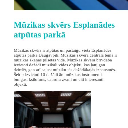
Mūzikas skvērs Esplanādes
atpūtas parkā
Mūzikas skvērs ir atpūtas un pastaigu vieta Esplanādes
atpūtas parkā Daugavpilī. Mūzikas skvēra centrālā tēma ir
mūzikas skaņas pilsētas vidē. Mūzikas skvērā brīvdabā
izvietoti dažādi muzikāli vides objekti, kas ļauj gan
dzirdēt, gan arī sajust mūziku tās dažādākajās izpausmēs.
Šeit ir izvietoti 10 dažādi āra mūzikas instrumenti –
bungas, ksilofons, cauruļu zvani un citi interesanti
objekti.