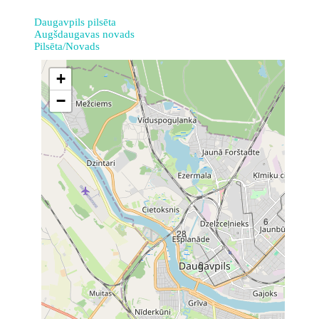
Daugavpils pilsēta
Augšdaugavas novads
Pilsēta/Novads
+
−
6
28
9