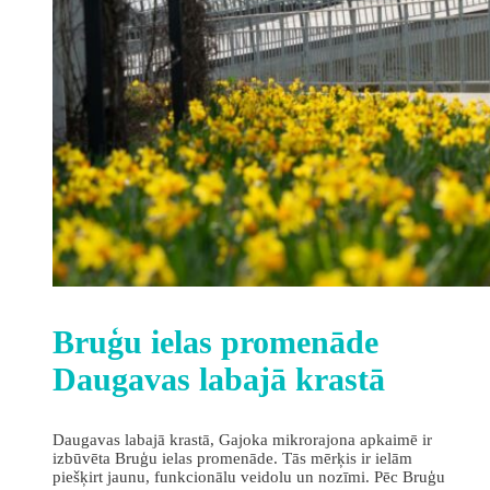
Bruģu ielas promenāde
Daugavas labajā krastā
Daugavas labajā krastā, Gajoka mikrorajona apkaimē ir
izbūvēta Bruģu ielas promenāde. Tās mērķis ir ielām
piešķirt jaunu, funkcionālu veidolu un nozīmi. Pēc Bruģu