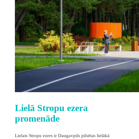
Lielā Stropu ezera
promenāde
Lielais Stropu ezers ir Daugavpils pilsētas lielākā