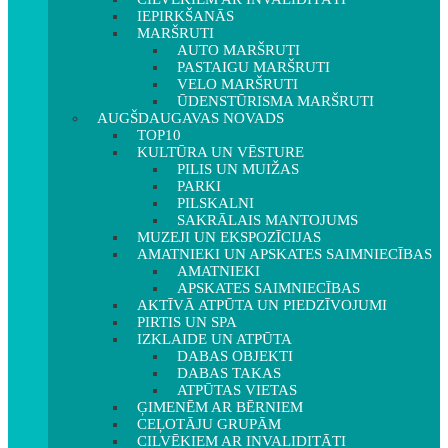
IEPIRKŠANĀS
MARŠRUTI
AUTO MARŠRUTI
PASTAIGU MARŠRUTI
VELO MARŠRUTI
ŪDENSTŪRISMA MARŠRUTI
AUGŠDAUGAVAS NOVADS
TOP10
KULTŪRA UN VĒSTURE
PILIS UN MUIŽAS
PARKI
PILSKALNI
SAKRĀLAIS MANTOJUMS
MUZEJI UN EKSPOZĪCIJAS
AMATNIEKI UN APSKATES SAIMNIECĪBAS
AMATNIEKI
APSKATES SAIMNIECĪBAS
AKTĪVĀ ATPŪTA UN PIEDZĪVOJUMI
PIRTIS UN SPA
IZKLAIDE UN ATPŪTA
DABAS OBJEKTI
DABAS TAKAS
ATPŪTAS VIETAS
ĢIMENĒM AR BĒRNIEM
CEĻOTĀJU GRUPĀM
CILVĒKIEM AR INVALIDITĀTI