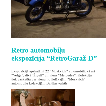
Retro automobiļu
ekspozīcija “RetroGaraž-D”
Ekspozīcijā apskatāmi 22 “Moskvich” automobiļi, kā arī
“Volga”, divi “Žiguļi” un viens “Mercedes”. Kolekcija
tiek uzskatīta par vienu no lielākajām “Moskvich”
automobiļu kolekcijām Baltijas valstīs.