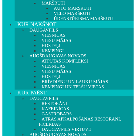
MARŠRUTI
AUTO MARŠRUTI
VELO MARŠRUTI
ŪDENSTŪRISMA MARŠRUTI
KUR NAKŠŅOT
DAUGAVPILS
VIESNĪCAS
VIESU MĀJAS
HOSTEĻI
KEMPINGI
AUGŠDAUGAVAS NOVADS
ATPŪTAS KOMPLEKSI
VIESNĪCAS
VIESU MĀJAS
HOSTEĻI
BRĪVDIENU UN LAUKU MĀJAS
KEMPINGI UN TELŠU VIETAS
KUR PAĒST
DAUGAVPILS
RESTORĀNI
KAFEJNĪCAS
GASTROBĀRS
ĀTRĀS APKALPOŠANAS RESTORĀNI,
PICĒRIJAS
DAUGAVPILS VIRTUVE
AUGŠDAUGAVAS NOVADS