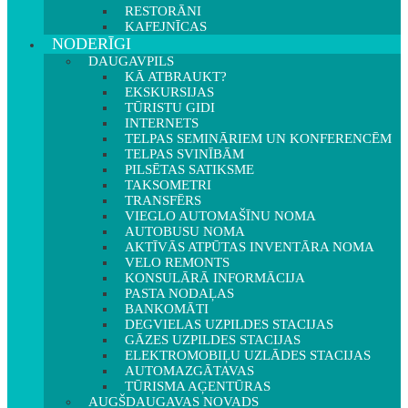
RESTORĀNI
KAFEJNĪCAS
NODERĪGI
DAUGAVPILS
KĀ ATBRAUKT?
EKSKURSIJAS
TŪRISTU GIDI
INTERNETS
TELPAS SEMINĀRIEM UN KONFERENCĒM
TELPAS SVINĪBĀM
PILSĒTAS SATIKSME
TAKSOMETRI
TRANSFĒRS
VIEGLO AUTOMAŠĪNU NOMA
AUTOBUSU NOMA
AKTĪVĀS ATPŪTAS INVENTĀRA NOMA
VELO REMONTS
KONSULĀRĀ INFORMĀCIJA
PASTA NODAĻAS
BANKOMĀTI
DEGVIELAS UZPILDES STACIJAS
GĀZES UZPILDES STACIJAS
ELEKTROMOBIĻU UZLĀDES STACIJAS
AUTOMAZGĀTAVAS
TŪRISMA AĢENTŪRAS
AUGŠDAUGAVAS NOVADS