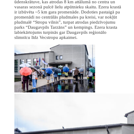
ūdenskrātuve, kas atrodas 8 km attālumā no centra un
vasaras sezonā pulcē lielu atpūtnieku skaitu. Ezera krastā
ir izbūvēta ~5 km gara promenāde. Dodoties pastaigā pa
promenādi no centrālās pludmales pa kreisi, var nokļūt
pludmalē “Stropu vilnis”, turpat atrodas piedzīvojumu
parks “Daugavpils Tarzāns” un kempings. Ezera krasta
labiekārtojums turpinās gar Daugavpils reģionālo
slimnīcu līdz Vecstropu apkaimei.