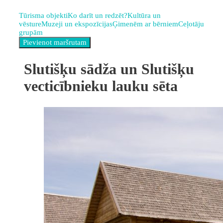
Tūrisma objekti
Ko darīt un redzēt?
Kultūra un
vēsture
Muzeji un ekspozīcijas
Ģimenēm ar bērniem
Ceļotāju
grupām
Slutišķu sādža un Slutišķu
vecticībnieku lauku sēta