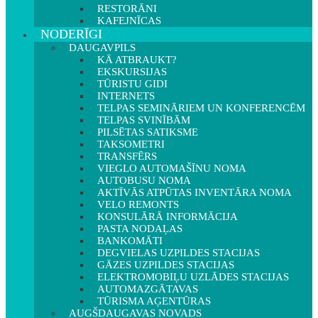
RESTORĀNI
KAFEJNĪCAS
NODERĪGI
DAUGAVPILS
KĀ ATBRAUKT?
EKSKURSIJAS
TŪRISTU GIDI
INTERNETS
TELPAS SEMINĀRIEM UN KONFERENCĒM
TELPAS SVINĪBĀM
PILSĒTAS SATIKSME
TAKSOMETRI
TRANSFĒRS
VIEGLO AUTOMAŠĪNU NOMA
AUTOBUSU NOMA
AKTĪVĀS ATPŪTAS INVENTĀRA NOMA
VELO REMONTS
KONSULĀRĀ INFORMĀCIJA
PASTA NODAĻAS
BANKOMĀTI
DEGVIELAS UZPILDES STACIJAS
GĀZES UZPILDES STACIJAS
ELEKTROMOBIĻU UZLĀDES STACIJAS
AUTOMAZGĀTAVAS
TŪRISMA AĢENTŪRAS
AUGŠDAUGAVAS NOVADS