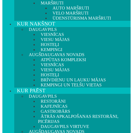
MARŠRUTI
AUTO MARŠRUTI
VELO MARŠRUTI
ŪDENSTŪRISMA MARŠRUTI
KUR NAKŠŅOT
DAUGAVPILS
VIESNĪCAS
VIESU MĀJAS
HOSTEĻI
KEMPINGI
AUGŠDAUGAVAS NOVADS
ATPŪTAS KOMPLEKSI
VIESNĪCAS
VIESU MĀJAS
HOSTEĻI
BRĪVDIENU UN LAUKU MĀJAS
KEMPINGI UN TELŠU VIETAS
KUR PAĒST
DAUGAVPILS
RESTORĀNI
KAFEJNĪCAS
GASTROBĀRS
ĀTRĀS APKALPOŠANAS RESTORĀNI,
PICĒRIJAS
DAUGAVPILS VIRTUVE
AUGŠDAUGAVAS NOVADS