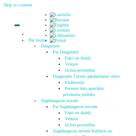
Skip to content
Par mums
Daugavpils
Par Daugavpili
Fakti un skaitļi
Vēsture
Izcilas personības
Daugavpils Tūristu apkalpošanas centrs
Ekskursijas
Personu datu apstrādes
privātuma politika
Augšdaugavas novads
Par Augšdaugavas novadu
Fakti un skaitļi
Vēsture
Izcilas personības
Augšdaugavas novada Kultūras un