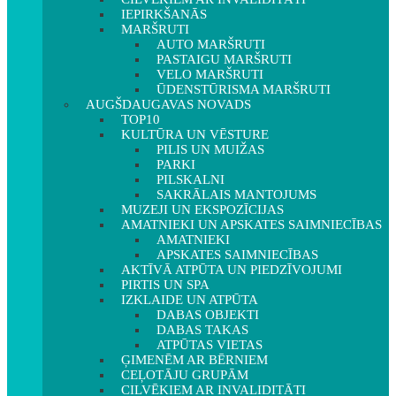
IEPIRKŠANĀS
MARŠRUTI
AUTO MARŠRUTI
PASTAIGU MARŠRUTI
VELO MARŠRUTI
ŪDENSTŪRISMA MARŠRUTI
AUGŠDAUGAVAS NOVADS
TOP10
KULTŪRA UN VĒSTURE
PILIS UN MUIŽAS
PARKI
PILSKALNI
SAKRĀLAIS MANTOJUMS
MUZEJI UN EKSPOZĪCIJAS
AMATNIEKI UN APSKATES SAIMNIECĪBAS
AMATNIEKI
APSKATES SAIMNIECĪBAS
AKTĪVĀ ATPŪTA UN PIEDZĪVOJUMI
PIRTIS UN SPA
IZKLAIDE UN ATPŪTA
DABAS OBJEKTI
DABAS TAKAS
ATPŪTAS VIETAS
ĢIMENĒM AR BĒRNIEM
CEĻOTĀJU GRUPĀM
CILVĒKIEM AR INVALIDITĀTI