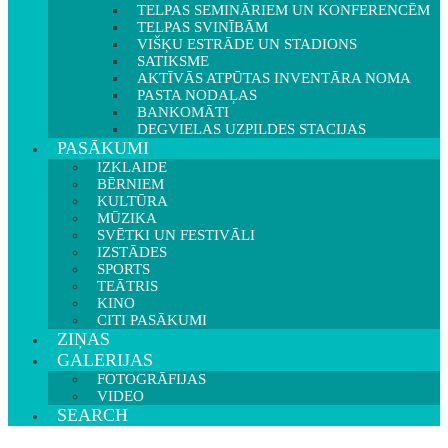
TELPAS SEMINĀRIEM UN KONFERENCĒM
TELPAS SVINĪBĀM
VIŠĶU ESTRĀDE UN STADIONS
SATIKSME
AKTĪVĀS ATPŪTAS INVENTĀRA NOMA
PASTA NODAĻAS
BANKOMĀTI
DEGVIELAS UZPILDES STACIJAS
PASĀKUMI
IZKLAIDE
BĒRNIEM
KULTŪRA
MŪZIKA
SVĒTKI UN FESTIVĀLI
IZSTĀDES
SPORTS
TEĀTRIS
KINO
CITI PASĀKUMI
ZIŅAS
GALERIJAS
FOTOGRĀFIJAS
VIDEO
SEARCH