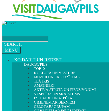
SEARCH
MENU
KO DARĪT UN REDZĒT
DAUGAVPILS
TOP10
KULTŪRA UN VĒSTURE
MUZEJI UN EKSPOZĪCIJAS
TEĀTRIS
AMATNIEKI
AKTĪVĀ ATPŪTA UN PIEDZĪVOJUMI
VESELĪBA UN SKAISTUMS
IZKLAIDE UN ATPŪTA
ĢIMENĒM AR BĒRNIEM
CEĻOTĀJU GRUPĀM
CILVĒKIEM AR INVALIDITĀTI