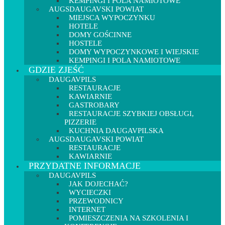
KEMPINGI I POLA NAMIOTOWE
AUGSDAUGAVSKI POWIAT
MIEJSCA WYPOCZYNKU
HOTELE
DOMY GOŚCINNE
HOSTELE
DOMY WYPOCZYNKOWE I WIEJSKIE
KEMPINGI I POLA NAMIOTOWE
GDZIE ZJEŚĆ
DAUGAVPILS
RESTAURACJE
KAWIARNIE
GASTROBARY
RESTAURACJE SZYBKIEJ OBSŁUGI,
PIZZERIE
KUCHNIA DAUGAVPILSKA
AUGSDAUGAVSKI POWIAT
RESTAURACJE
KAWIARNIE
PRZYDATNE INFORMACJE
DAUGAVPILS
JAK DOJECHAĆ?
WYCIECZKI
PRZEWODNICY
INTERNET
POMIESZCZENIA NA SZKOLENIA I