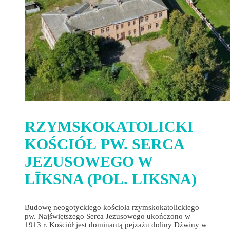
RZYMSKOKATOLICKI
KOŚCIÓŁ PW. SERCA
JEZUSOWEGO W
LĪKSNA (POL. LIKSNA)
Budowę neogotyckiego kościoła rzymskokatolickiego
pw. Najświętszego Serca Jezusowego ukończono w
1913 r. Kościół jest dominantą pejzażu doliny Dźwiny w