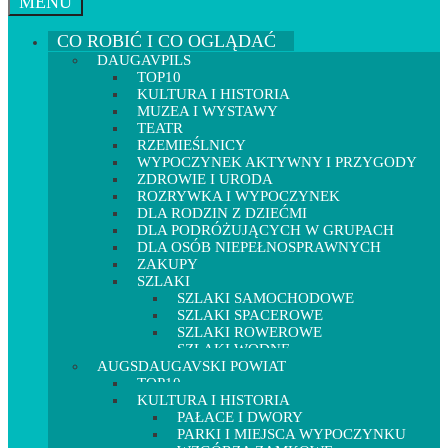
MENU
CO ROBIĆ I CO OGLĄDAĆ
DAUGAVPILS
TOP10
KULTURA I HISTORIA
MUZEA I WYSTAWY
TEATR
RZEMIEŚLNICY
WYPOCZYNEK AKTYWNY I PRZYGODY
ZDROWIE I URODA
ROZRYWKA I WYPOCZYNEK
DLA RODZIN Z DZIEĆMI
DLA PODRÓŻUJĄCYCH W GRUPACH
DLA OSÓB NIEPEŁNOSPRAWNYCH
ZAKUPY
SZLAKI
SZLAKI SAMOCHODOWE
SZLAKI SPACEROWE
SZLAKI ROWEROWE
SZLAKI WODNE
AUGSDAUGAVSKI POWIAT
TOP10
KULTURA I HISTORIA
PAŁACE I DWORY
PARKI I MIEJSCA WYPOCZYNKU