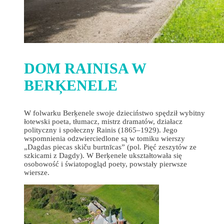
DOM RAINISA W
BERĶENELE
W folwarku Berķenele swoje dzieciństwo spędził wybitny
łotewski poeta, tłumacz, mistrz dramatów, działacz
polityczny i społeczny Rainis (1865–1929). Jego
wspomnienia odzwierciedlone są w tomiku wierszy
„Dagdas piecas skiču burtnīcas” (pol. Pięć zeszytów ze
szkicami z Dagdy). W Berķenele ukształtowała się
osobowość i światopogląd poety, powstały pierwsze
wiersze.