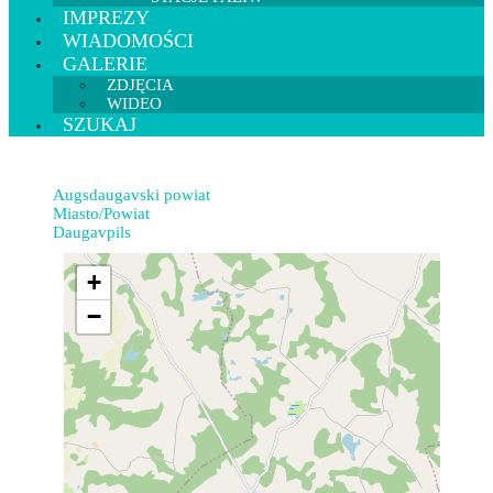
IMPREZY
WIADOMOŚCI
GALERIE
ZDJĘCIA
WIDEO
SZUKAJ
Augsdaugavski powiat
Miasto/Powiat
Daugavpils
+
−