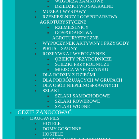
WZGÓRZA ZAMKOWE
DZIEDZICTWO SAKRALNE
MUZEA I WYSTAWY
RZEMIEŚLNICY I GOSPODARSTWA
AGROTURYSTYCZNE
RZEMIEŚLNICY
GOSPODARSTWA
AGROTURYSTYCZNE
WYPOCZYNEK AKTYWNY I PRZYGODY
PIRTIS – SAUNY
ROZRYWKA I WYPOCZYNEK
OBIEKTY PRZYRODNICZE
ŚCIEŻKI PRZYRODNICZE
MIEJSCA WYPOCZYNKU
DLA RODZIN Z DZIEĆMI
DLA PODRÓŻUJĄCYCH W GRUPACH
DLA OSÓB NIEPEŁNOSPRAWNYCH
SZLAKI
SZLAKI SAMOCHODOWE
SZLAKI ROWEROWE
SZLAKI WODNE
GDZIE ZANOCOWAĆ
DAUGAVPILS
HOTELE
DOMY GOŚCINNE
HOSTELE