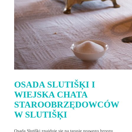
OSADA SLUTIŠĶI I
WIEJSKA CHATA
STAROOBRZĘDOWCÓW
W SLUTIŠĶI
Osada Slutišķi znajduje się na tarasie prawego brzegu