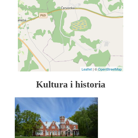
Leaflet
| ©
OpenStreetMap
Kultura i historia