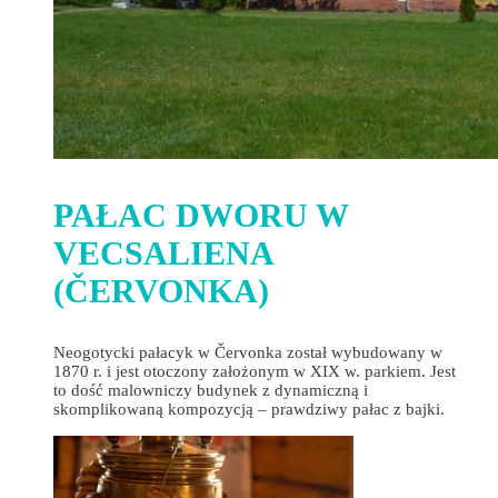
PAŁAC DWORU W
VECSALIENA
(ČERVONKA)
Neogotycki pałacyk w Červonka został wybudowany w
1870 r. i jest otoczony założonym w XIX w. parkiem. Jest
to dość malowniczy budynek z dynamiczną i
skomplikowaną kompozycją – prawdziwy pałac z bajki.