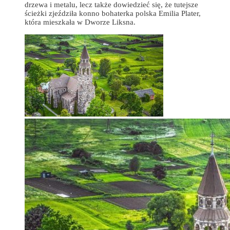
drzewa i metalu, lecz także dowiedzieć się, że tutejsze
ścieżki zjeździła konno bohaterka polska Emilia Plater,
która mieszkała w Dworze Liksna.