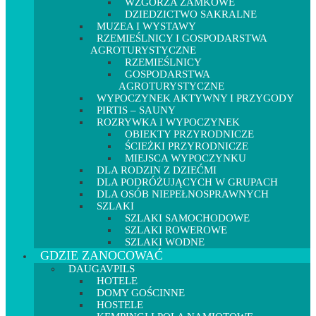
WZGÓRZA ZAMKOWE
DZIEDZICTWO SAKRALNE
MUZEA I WYSTAWY
RZEMIEŚLNICY I GOSPODARSTWA
AGROTURYSTYCZNE
RZEMIEŚLNICY
GOSPODARSTWA
AGROTURYSTYCZNE
WYPOCZYNEK AKTYWNY I PRZYGODY
PIRTIS – SAUNY
ROZRYWKA I WYPOCZYNEK
OBIEKTY PRZYRODNICZE
ŚCIEŻKI PRZYRODNICZE
MIEJSCA WYPOCZYNKU
DLA RODZIN Z DZIEĆMI
DLA PODRÓŻUJĄCYCH W GRUPACH
DLA OSÓB NIEPEŁNOSPRAWNYCH
SZLAKI
SZLAKI SAMOCHODOWE
SZLAKI ROWEROWE
SZLAKI WODNE
GDZIE ZANOCOWAĆ
DAUGAVPILS
HOTELE
DOMY GOŚCINNE
HOSTELE