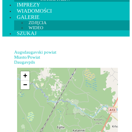
IMPREZY
WIADOMOŚCI
GALERIE
ZDJĘCIA
WIDEO
SZUKAJ
Augsdaugavski powiat
Miasto/Powiat
Daugavpils
+
−