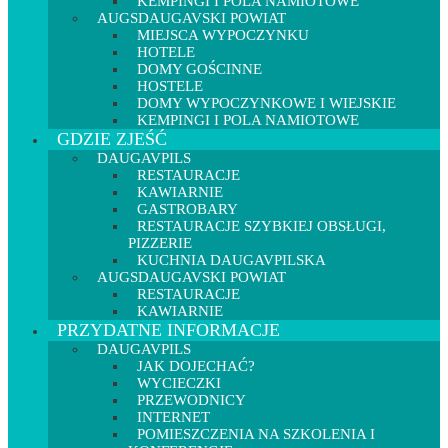
KEMPINGI I POLA NAMIOTOWE
AUGSDAUGAVSKI POWIAT
MIEJSCA WYPOCZYNKU
HOTELE
DOMY GOŚCINNE
HOSTELE
DOMY WYPOCZYNKOWE I WIEJSKIE
KEMPINGI I POLA NAMIOTOWE
GDZIE ZJEŚĆ
DAUGAVPILS
RESTAURACJE
KAWIARNIE
GASTROBARY
RESTAURACJE SZYBKIEJ OBSŁUGI,
PIZZERIE
KUCHNIA DAUGAVPILSKA
AUGSDAUGAVSKI POWIAT
RESTAURACJE
KAWIARNIE
PRZYDATNE INFORMACJE
DAUGAVPILS
JAK DOJECHAĆ?
WYCIECZKI
PRZEWODNICY
INTERNET
POMIESZCZENIA NA SZKOLENIA I