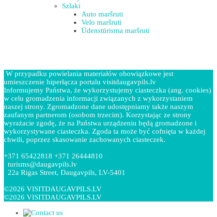
Szlaki
Auto maršruti
Velo maršruti
Ūdenstūrisma maršruti
W przypadku powielania materiałów obowiązkowe jest
umieszczenie hiperłącza portalu visitdaugavpils.lv
Informujemy Państwa, że wykorzystujemy ciasteczka (ang. cookies)
w celu gromadzenia informacji związanych z wykorzystaniem
naszej strony. Zgromadzone dane udostępniamy także naszym
zaufanym partnerom (osobom trzecim). Korzystając ze strony
wyrażacie zgodę, że na Państwa urządzeniu będą gromadzone i
wykorzystywane ciasteczka. Zgoda ta może być cofnięta w każdej
chwili, poprzez skasowanie zachowanych ciasteczek.
+371 65422818 +371 26444810
turisms@daugavpils.lv
22a Rigas Street, Daugavpils, LV-5401
©2026 VISITDAUGAVPILS.LV
©2026 VISITDAUGAVPILS.LV