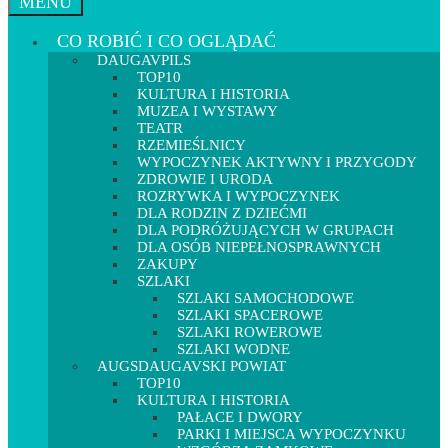
MENU
CO ROBIĆ I CO OGLĄDAĆ
DAUGAVPILS
TOP10
KULTURA I HISTORIA
MUZEA I WYSTAWY
TEATR
RZEMIEŚLNICY
WYPOCZYNEK AKTYWNY I PRZYGODY
ZDROWIE I URODA
ROZRYWKA I WYPOCZYNEK
DLA RODZIN Z DZIEĆMI
DLA PODRÓŻUJĄCYCH W GRUPACH
DLA OSÓB NIEPEŁNOSPRAWNYCH
ZAKUPY
SZLAKI
SZLAKI SAMOCHODOWE
SZLAKI SPACEROWE
SZLAKI ROWEROWE
SZLAKI WODNE
AUGSDAUGAVSKI POWIAT
TOP10
KULTURA I HISTORIA
PAŁACE I DWORY
PARKI I MIEJSCA WYPOCZYNKU