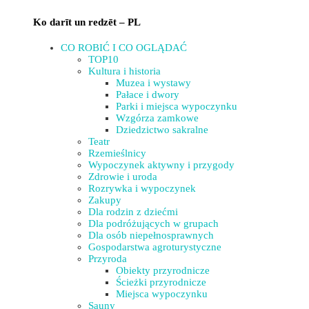
Ko darīt un redzēt – PL
CO ROBIĆ I CO OGLĄDAĆ
TOP10
Kultura i historia
Muzea i wystawy
Pałace i dwory
Parki i miejsca wypoczynku
Wzgórza zamkowe
Dziedzictwo sakralne
Teatr
Rzemieślnicy
Wypoczynek aktywny i przygody
Zdrowie i uroda
Rozrywka i wypoczynek
Zakupy
Dla rodzin z dziećmi
Dla podróżujących w grupach
Dla osób niepełnosprawnych
Gospodarstwa agroturystyczne
Przyroda
Obiekty przyrodnicze
Ścieżki przyrodnicze
Miejsca wypoczynku
Sauny