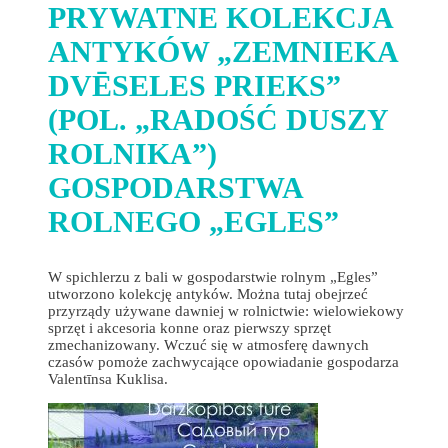
PRYWATNE KOLEKCJA
ANTYKÓW „ZEMNIEKA
DVĒSELES PRIEKS”
(POL. „RADOŚĆ DUSZY
ROLNIKA”)
GOSPODARSTWA
ROLNEGO „EGLES”
W spichlerzu z bali w gospodarstwie rolnym „Egles”
utworzono kolekcję antyków. Można tutaj obejrzeć
przyrządy używane dawniej w rolnictwie: wielowiekowy
sprzęt i akcesoria konne oraz pierwszy sprzęt
zmechanizowany. Wczuć się w atmosferę dawnych
czasów pomoże zachwycające opowiadanie gospodarza
Valentīnsa Kuklisa.