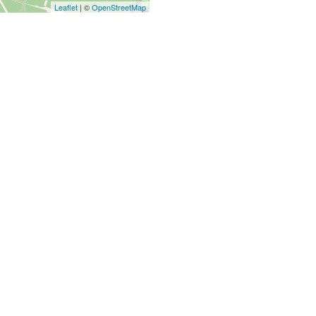
Leaflet
| ©
OpenStreetMap