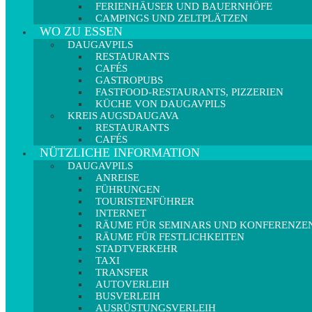
FERIENHÄUSER UND BAUERNHÖFE
CAMPINGS UND ZELTPLÄTZEN
WO ZU ESSEN
DAUGAVPILS
RESTAURANTS
CAFÉS
GASTROPUBS
FASTFOOD-RESTAURANTS, PIZZERIEN
KÜCHE VON DAUGAVPILS
KREIS AUGSDAUGAVA
RESTAURANTS
CAFÉS
NÜTZLICHE INFORMATION
DAUGAVPILS
ANREISE
FÜHRUNGEN
TOURISTENFÜHRER
INTERNET
RÄUME FÜR SEMINARS UND KONFERENZE
RÄUME FÜR FESTLICHKEITEN
STADTVERKEHR
TAXI
TRANSFER
AUTOVERLEIH
BUSVERLEIH
AUSRÜSTUNGSVERLEIH