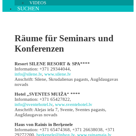
VIDEOS
SUCHEN
Räume für Seminars und
Konferenzen
Resort SILENE RESORT & SPA****
Information: +371 29344044,
info@silene.lv
,
www.silene.lv
Anschrift: Silene, Skrudalienas pagasts, Augšdaugavas
novads
Hotel „SVENTES MUIŽA“ ****
Information: +371 65427822,
info@sventehotel.lv
,
www.sventehotel.lv
Anschrift: Alejas iela 7, Svente, Sventes pagasts,
Augšdaugavas novads
Haus von Rainis in Berķenele
Information: +371 65474368, +371 26638038, +371
29272200,
berkenele@inbox.lv
,
www.rainamaja.lv