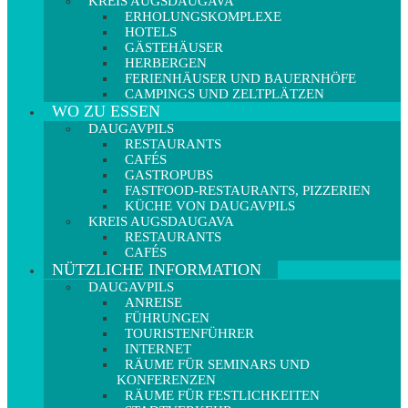
KREIS AUGSDAUGAVA
ERHOLUNGSKOMPLEXE
HOTELS
GÄSTEHÄUSER
HERBERGEN
FERIENHÄUSER UND BAUERNHÖFE
CAMPINGS UND ZELTPLÄTZEN
WO ZU ESSEN
DAUGAVPILS
RESTAURANTS
CAFÉS
GASTROPUBS
FASTFOOD-RESTAURANTS, PIZZERIEN
KÜCHE VON DAUGAVPILS
KREIS AUGSDAUGAVA
RESTAURANTS
CAFÉS
NÜTZLICHE INFORMATION
DAUGAVPILS
ANREISE
FÜHRUNGEN
TOURISTENFÜHRER
INTERNET
RÄUME FÜR SEMINARS UND
KONFERENZEN
RÄUME FÜR FESTLICHKEITEN