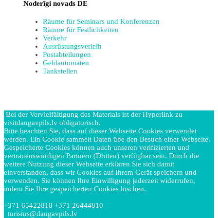
Noderīgi novads DE
Räume für Seminars und Konferenzen
Räume für Festlichkeiten
Verkehr
Ausrüstungsverleih
Postabteilungen
Geldautomaten
Tankstellen
Bei der Vervielfältigung des Materials ist der Hyperlink zu
visitdaugavpils.lv obligatorisch.
Bitte beachten Sie, dass auf dieser Webseite Cookies verwendet
werden. Ein Cookie sammelt Daten übe den Besuch einer Webseite.
Gespeicherte Cookies können auch unseren verifizierten und
vertrauenswürdigen Partnern (Dritten) verfügbar sein. Durch die
weitere Nutzung dieser Webseite erklären Sie sich damit
einverstanden, dass wir Cookies auf Ihrem Gerät speichern und
verwenden. Sie können Ihre Einwilligung jederzeit widerrufen,
indem Sie Ihre gespeicherten Cookies löschen.
+371 65422818 +371 26444810
turisms@daugavpils.lv