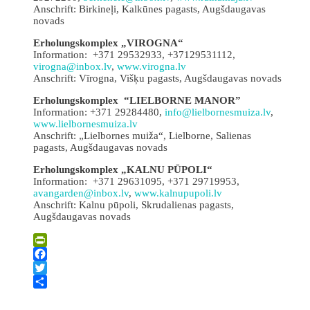
Anschrift: Birkineļi, Kalkūnes pagasts, Augšdaugavas
novads
Erholungskomplex „VIROGNA“
Information: +371 29532933, +37129531112,
virogna@inbox.lv
,
www.virogna.lv
Anschrift: Vīrogna, Višķu pagasts, Augšdaugavas novads
Erholungskomplex “LIELBORNE MANOR”
Information: +371 29284480,
info@lielbornesmuiza.lv
,
www.lielbornesmuiza.lv
Anschrift: „Lielbornes muiža“, Lielborne, Salienas
pagasts, Augšdaugavas novads
Erholungskomplex „KALNU PŪPOLI“
Information: +371 29631095, +371 29719953,
avangarden@inbox.lv
,
www.kalnupupoli.lv
Anschrift: Kalnu pūpoli, Skrudalienas pagasts,
Augšdaugavas novads
PrintFriendly
Facebook
Twitter
Teilen