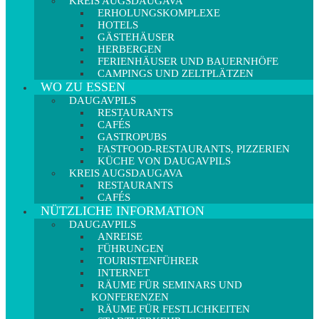
KREIS AUGSDAUGAVA
ERHOLUNGSKOMPLEXE
HOTELS
GÄSTEHÄUSER
HERBERGEN
FERIENHÄUSER UND BAUERNHÖFE
CAMPINGS UND ZELTPLÄTZEN
WO ZU ESSEN
DAUGAVPILS
RESTAURANTS
CAFÉS
GASTROPUBS
FASTFOOD-RESTAURANTS, PIZZERIEN
KÜCHE VON DAUGAVPILS
KREIS AUGSDAUGAVA
RESTAURANTS
CAFÉS
NÜTZLICHE INFORMATION
DAUGAVPILS
ANREISE
FÜHRUNGEN
TOURISTENFÜHRER
INTERNET
RÄUME FÜR SEMINARS UND
KONFERENZEN
RÄUME FÜR FESTLICHKEITEN