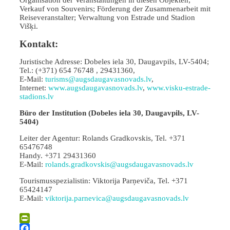
Verkauf von Souvenirs; Förderung der Zusammenarbeit mit
Reiseveranstalter; Verwaltung von Estrade und Stadion
Višķi.
Kontakt:
Juristische Adresse: Dobeles iela 30, Daugavpils, LV-5404;
Tel.: (+371) 654 76748 , 29431360,
E-Mail:
turisms@augsdaugavasnovads.lv
,
Internet:
www.augsdaugavasnovads.lv
,
www.visku-estrade-
stadions.lv
Büro der Institution (Dobeles iela 30, Daugavpils, LV-
5404)
Leiter der Agentur: Rolands Gradkovskis, Tel. +371
65476748
Handy. +371 29431360
E-Mail:
rolands.gradkovskis@augsdaugavasnovads.lv
Tourismusspezialistin: Viktorija Parņeviča, Tel. +371
65424147
E-Mail:
viktorija.parnevica@augsdaugavasnovads.lv
PrintFriendly