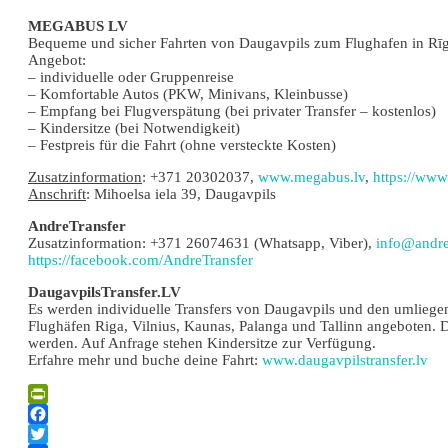
MEGABUS LV
Bequeme und sicher Fahrten von Daugavpils zum Flughafen in Rīg
Angebot:
– individuelle oder Gruppenreise
– Komfortable Autos (PKW, Minivans, Kleinbusse)
– Empfang bei Flugverspätung (bei privater Transfer – kostenlos)
– Kindersitze (bei Notwendigkeit)
– Festpreis für die Fahrt (ohne versteckte Kosten)
Zusatzinformation
:
+371 20302037,
www.megabus.lv
,
https://ww
Anschrift
:
Mihoelsa iela 39, Daugavpils
AndreTransfer
Zusatzinformation: +371 26074631 (Whatsapp, Viber),
info@andret
https://facebook.com/AndreTransfer
DaugavpilsTransfer.LV
Es werden individuelle Transfers von Daugavpils und den umliegend
Flughäfen Riga, Vilnius, Kaunas, Palanga und Tallinn angeboten. Di
werden. Auf Anfrage stehen Kindersitze zur Verfügung.
Erfahre mehr und buche deine Fahrt:
www.daugavpilstransfer.lv
PrintFriendly
Facebook