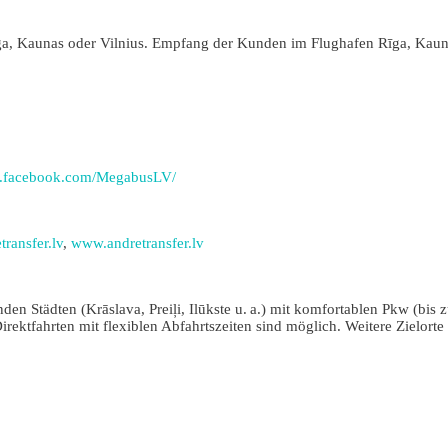
a, Kaunas oder Vilnius. Empfang der Kunden im Flughafen Rīga, Kauna
w.facebook.com/MegabusLV/
ransfer.lv
,
www.andretransfer.lv
en Städten (Krāslava, Preiļi, Ilūkste u. a.) mit komfortablen Pkw (bis
rektfahrten mit flexiblen Abfahrtszeiten sind möglich. Weitere Zielorte