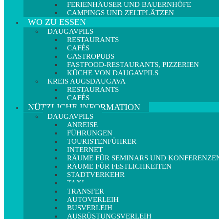
FERIENHÄUSER UND BAUERNHÖFE
CAMPINGS UND ZELTPLÄTZEN
WO ZU ESSEN
DAUGAVPILS
RESTAURANTS
CAFÉS
GASTROPUBS
FASTFOOD-RESTAURANTS, PIZZERIEN
KÜCHE VON DAUGAVPILS
KREIS AUGSDAUGAVA
RESTAURANTS
CAFÉS
NÜTZLICHE INFORMATION
DAUGAVPILS
ANREISE
FÜHRUNGEN
TOURISTENFÜHRER
INTERNET
RÄUME FÜR SEMINARS UND KONFERENZE
RÄUME FÜR FESTLICHKEITEN
STADTVERKEHR
TAXI
TRANSFER
AUTOVERLEIH
BUSVERLEIH
AUSRÜSTUNGSVERLEIH