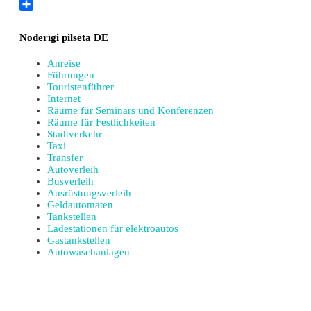
Twitter
Teilen
Noderīgi pilsēta DE
Anreise
Führungen
Touristenführer
Internet
Räume für Seminars und Konferenzen
Räume für Festlichkeiten
Stadtverkehr
Taxi
Transfer
Autoverleih
Busverleih
Ausrüstungsverleih
Geldautomaten
Tankstellen
Ladestationen für elektroautos
Gastankstellen
Autowaschanlagen