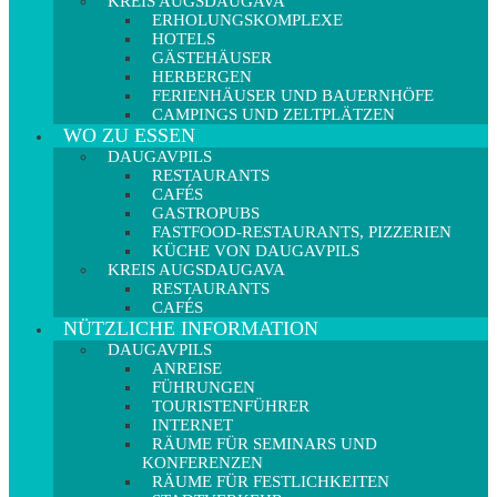
KREIS AUGSDAUGAVA
ERHOLUNGSKOMPLEXE
HOTELS
GÄSTEHÄUSER
HERBERGEN
FERIENHÄUSER UND BAUERNHÖFE
CAMPINGS UND ZELTPLÄTZEN
WO ZU ESSEN
DAUGAVPILS
RESTAURANTS
CAFÉS
GASTROPUBS
FASTFOOD-RESTAURANTS, PIZZERIEN
KÜCHE VON DAUGAVPILS
KREIS AUGSDAUGAVA
RESTAURANTS
CAFÉS
NÜTZLICHE INFORMATION
DAUGAVPILS
ANREISE
FÜHRUNGEN
TOURISTENFÜHRER
INTERNET
RÄUME FÜR SEMINARS UND
KONFERENZEN
RÄUME FÜR FESTLICHKEITEN