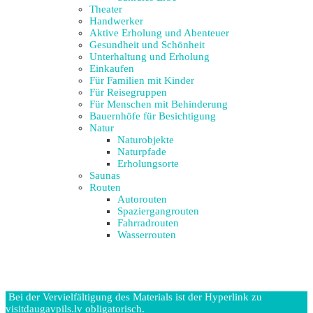
Theater
Handwerker
Aktive Erholung und Abenteuer
Gesundheit und Schönheit
Unterhaltung und Erholung
Einkaufen
Für Familien mit Kinder
Für Reisegruppen
Für Menschen mit Behinderung
Bauernhöfe für Besichtigung
Natur
Naturobjekte
Naturpfade
Erholungsorte
Saunas
Routen
Autorouten
Spaziergangrouten
Fahrradrouten
Wasserrouten
Bei der Vervielfältigung des Materials ist der Hyperlink zu
visitdaugavpils.lv obligatorisch.