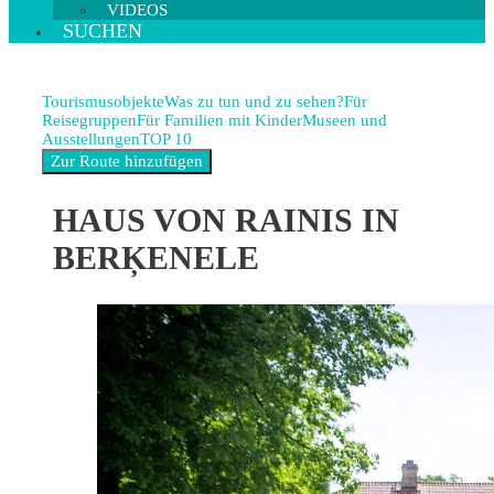
VIDEOS
SUCHEN
Tourismusobjekte
Was zu tun und zu sehen?
Für
Reisegruppen
Für Familien mit Kinder
Museen und
Ausstellungen
TOP 10
HAUS VON RAINIS IN
BERĶENELE