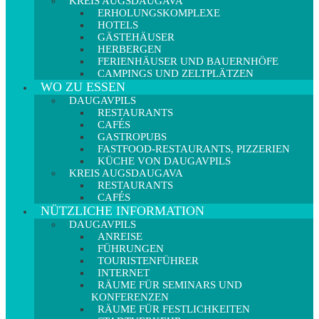
KREIS AUGSDAUGAVA
ERHOLUNGSKOMPLEXE
HOTELS
GÄSTEHÄUSER
HERBERGEN
FERIENHÄUSER UND BAUERNHÖFE
CAMPINGS UND ZELTPLÄTZEN
WO ZU ESSEN
DAUGAVPILS
RESTAURANTS
CAFÉS
GASTROPUBS
FASTFOOD-RESTAURANTS, PIZZERIEN
KÜCHE VON DAUGAVPILS
KREIS AUGSDAUGAVA
RESTAURANTS
CAFÉS
NÜTZLICHE INFORMATION
DAUGAVPILS
ANREISE
FÜHRUNGEN
TOURISTENFÜHRER
INTERNET
RÄUME FÜR SEMINARS UND
KONFERENZEN
RÄUME FÜR FESTLICHKEITEN