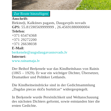
Anschrift:
Birkineļi, Kalkūnes pagasts, Daugavpils novads
GPS:
55.81590569999999 , 26.45691880000004
Telefon:
+371 65474368
+371 29272200
+371 26638038
E-Mail:
berkenele@augsdaugavasnovads.lv
Internet:
www.rainamaja.lv
Der Beihof Berķenele war das Kindheitshaus von Rainis
(1865 – 1929). Er war ein wichtiger Dichter, Übersetzer,
Dramatiker und Politiker Lettlands.
Die Kindheitseindrücke sind in der Gedichtsammlung
„Dagdas piecas skiču burtnīcas“ widergespiegelt.
In Berķenele wurde Persönlichkeit und Weltanschauung
des nächsten Dichters geformt, sowie entstanden hier die
ersten Gedichte.