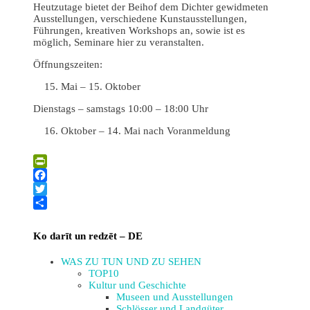
Heutzutage bietet der Beihof dem Dichter gewidmeten
Ausstellungen, verschiedene Kunstausstellungen,
Führungen, kreativen Workshops an, sowie ist es
möglich, Seminare hier zu veranstalten.
Öffnungszeiten:
Mai – 15. Oktober
Dienstags – samstags 10:00 – 18:00 Uhr
Oktober – 14. Mai
nach Voranmeldung
Leaflet
| ©
OpenStreetMap
×
+
HAUS VON RAINIS IN BERĶENELE
PrintFriendly
−
Facebook
Twitter
Teilen
Ko darīt un redzēt – DE
WAS ZU TUN UND ZU SEHEN
TOP10
Kultur und Geschichte
Museen und Ausstellungen
Schlösser und Landgüter