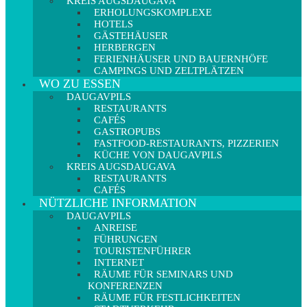
KREIS AUGSDAUGAVA
ERHOLUNGSKOMPLEXE
HOTELS
GÄSTEHÄUSER
HERBERGEN
FERIENHÄUSER UND BAUERNHÖFE
CAMPINGS UND ZELTPLÄTZEN
WO ZU ESSEN
DAUGAVPILS
RESTAURANTS
CAFÉS
GASTROPUBS
FASTFOOD-RESTAURANTS, PIZZERIEN
KÜCHE VON DAUGAVPILS
KREIS AUGSDAUGAVA
RESTAURANTS
CAFÉS
NÜTZLICHE INFORMATION
DAUGAVPILS
ANREISE
FÜHRUNGEN
TOURISTENFÜHRER
INTERNET
RÄUME FÜR SEMINARS UND
KONFERENZEN
RÄUME FÜR FESTLICHKEITEN