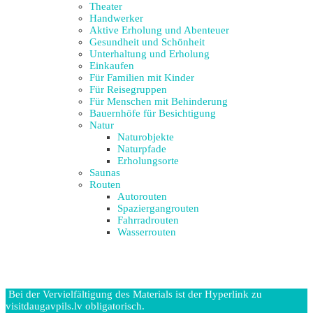
Theater
Handwerker
Aktive Erholung und Abenteuer
Gesundheit und Schönheit
Unterhaltung und Erholung
Einkaufen
Für Familien mit Kinder
Für Reisegruppen
Für Menschen mit Behinderung
Bauernhöfe für Besichtigung
Natur
Naturobjekte
Naturpfade
Erholungsorte
Saunas
Routen
Autorouten
Spaziergangrouten
Fahrradrouten
Wasserrouten
Bei der Vervielfältigung des Materials ist der Hyperlink zu
visitdaugavpils.lv obligatorisch.