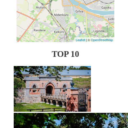
Leaflet
| ©
OpenStreetMap
TOP 10