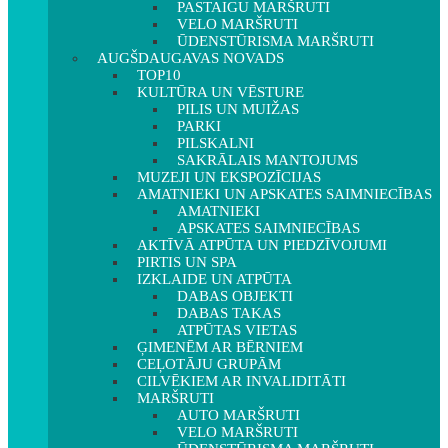
PASTAIGU MARŠRUTI
VELO MARŠRUTI
ŪDENSTŪRISMA MARŠRUTI
AUGŠDAUGAVAS NOVADS
TOP10
KULTŪRA UN VĒSTURE
PILIS UN MUIŽAS
PARKI
PILSKALNI
SAKRĀLAIS MANTOJUMS
MUZEJI UN EKSPOZĪCIJAS
AMATNIEKI UN APSKATES SAIMNIECĪBAS
AMATNIEKI
APSKATES SAIMNIECĪBAS
AKTĪVĀ ATPŪTA UN PIEDZĪVOJUMI
PIRTIS UN SPA
IZKLAIDE UN ATPŪTA
DABAS OBJEKTI
DABAS TAKAS
ATPŪTAS VIETAS
ĢIMENĒM AR BĒRNIEM
CEĻOTĀJU GRUPĀM
CILVĒKIEM AR INVALIDITĀTI
MARŠRUTI
AUTO MARŠRUTI
VELO MARŠRUTI