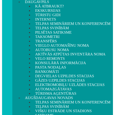
DAUGAVPILS
KĀ ATBRAUKT?
EKSKURSIJAS
TŪRISTU GIDI
INTERNETS
TELPAS SEMINĀRIEM UN KONFERENCĒM
TELPAS SVINĪBĀM
PILSĒTAS SATIKSME
TAKSOMETRI
TRANSFĒRS
VIEGLO AUTOMAŠĪNU NOMA
AUTOBUSU NOMA
AKTĪVĀS ATPŪTAS INVENTĀRA NOMA
VELO REMONTS
KONSULĀRĀ INFORMĀCIJA
PASTA NODAĻAS
BANKOMĀTI
DEGVIELAS UZPILDES STACIJAS
GĀZES UZPILDES STACIJAS
ELEKTROMOBIĻU UZLĀDES STACIJAS
AUTOMAZGĀTAVAS
TŪRISMA AĢENTŪRAS
AUGŠDAUGAVAS NOVADS
TELPAS SEMINĀRIEM UN KONFERENCĒM
TELPAS SVINĪBĀM
VIŠĶU ESTRĀDE UN STADIONS