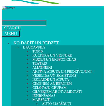
SEARCH
MENU
KO DARĪT UN REDZĒT
DAUGAVPILS
TOP10
KULTŪRA UN VĒSTURE
MUZEJI UN EKSPOZĪCIJAS
TEĀTRIS
AMATNIEKI
AKTĪVĀ ATPŪTA UN PIEDZĪVOJUMI
VESELĪBA UN SKAISTUMS
IZKLAIDE UN ATPŪTA
ĢIMENĒM AR BĒRNIEM
CEĻOTĀJU GRUPĀM
CILVĒKIEM AR INVALIDITĀTI
IEPIRKŠANĀS
MARŠRUTI
AUTO MARŠRUTI