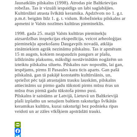
Jaunatklāts pilskalns (1998). Atrodas pie Baltkrievijas
robežas. Tas ir vizuāli iespaidīgs un labi saglabājies.
Kultūrslānī atrasta švīkātā keramika. Apdzīvots no 1. g.t.
p.m.ē. beigām līdz 1. g. t. vidum. Robežnieku pilskalns ar
apmetni ir Valsts nozīmes kultūras piemineklis.
1998. gada 25. maijā Valsts kultūras pieminekļu
aizsardzības inspekcijas ekspedīcija, veicot arheoloģijas
pieminekļu apsekošanu Daugavpils novadā, atklāja
zinātniekiem agrāk nezināmu pilskalnu. Tas ir apmēram
15 m augsts, kokiem neapaudzis paugurs ar plašu,
izlīdzinātu plakumu, mākslīgi nostāvinātām nogāzēm un
izteiktu pilskalna siluetu. Pilskalns nav nopostīts, lai gan,
iespējams, pirms II Pasaules kara ticis aparts. Gan pašā
pilskalnā, gan tā pakājē konstatēts kultūrslānis, un,
spriežot pēc tajā atrastajām trauku lauskām, pilskalns
attiecināms uz pirmo gadu tūkstoti pirms mūsu ēras un
mūsu ēras pirmā gadu tūkstoša pirmo pusi.
Pilskalns ir saistāms ar Latvijā, Lietuvā un Baltkrievijā
plaši izplatīto un senajiem baltiem raksturīgo švīkātās
keramikas kultūru, kurai raksturīgi bez podnieka ripas
veidoti un ar zāles vīkšķiem apstrādāti trauki.
Leaflet
| ©
OpenStreetMap
×
+
Robežnieku pilskalns
PrintFriendly
−
Facebook