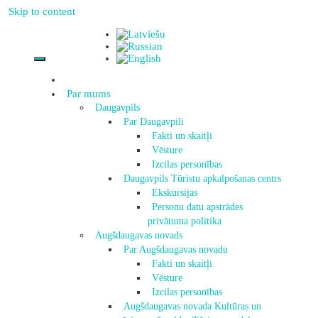
Skip to content
Par mums
Daugavpils
Par Daugavpili
Fakti un skaitļi
Vēsture
Izcilas personības
Daugavpils Tūristu apkalpošanas centrs
Ekskursijas
Personu datu apstrādes
privātuma politika
Augšdaugavas novads
Par Augšdaugavas novadu
Fakti un skaitļi
Vēsture
Izcilas personības
Augšdaugavas novada Kultūras un