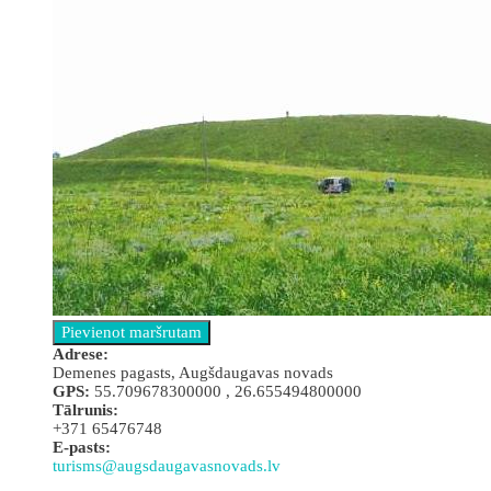
Аdrese:
Demenes pagasts, Augšdaugavas novads
GPS:
55.709678300000 , 26.655494800000
Tālrunis:
+371 65476748
E-pasts:
turisms@augsdaugavasnovads.lv