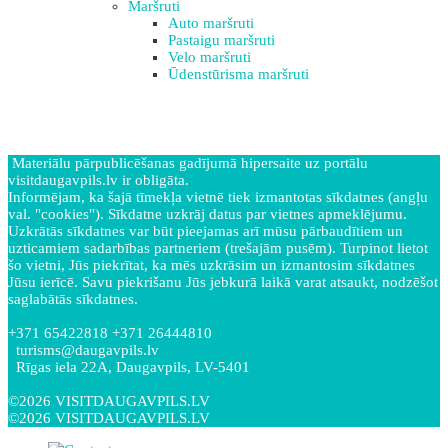
Maršruti
Auto maršruti
Pastaigu maršruti
Velo maršruti
Ūdenstūrisma maršruti
Materiālu pārpublicēšanas gadījumā hipersaite uz portālu
visitdaugavpils.lv ir obligāta.
Informējam, ka šajā tīmekļa vietnē tiek izmantotas sīkdatnes (angļu
val. "cookies"). Sīkdatne uzkrāj datus par vietnes apmeklējumu.
Uzkrātās sīkdatnes var būt pieejamas arī mūsu pārbaudītiem un
uzticamiem sadarbības partneriem (trešajām pusēm). Turpinot lietot
šo vietni, Jūs piekrītat, ka mēs uzkrāsim un izmantosim sīkdatnes
Jūsu ierīcē. Savu piekrišanu Jūs jebkurā laikā varat atsaukt, nodzēšot
saglabātās sīkdatnes.
+371 65422818 +371 26444810
turisms@daugavpils.lv
Rīgas iela 22A, Daugavpils, LV-5401
©2026 VISITDAUGAVPILS.LV
©2026 VISITDAUGAVPILS.LV