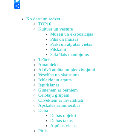
Twitter
Share
Ko darīt un redzēt
TOP10
Kultūra un vēsture
Muzeji un ekspozīcijas
Pilis un muižas
Parki un atpūtas vietas
Pilskalni
Sakrālais mantojums
Teātris
Amatnieki
Aktīvā atpūta un piedzīvojumi
Veselība un skaistums
Izklaide un atpūta
Iepirkšanās
Ģimenēm ar bērniem
Ceļotāju grupām
Cilvēkiem ar invaliditāti
Apskates saimniecības
Daba
Dabas objekti
Dabas takas
Atpūtas vietas
Pirtis