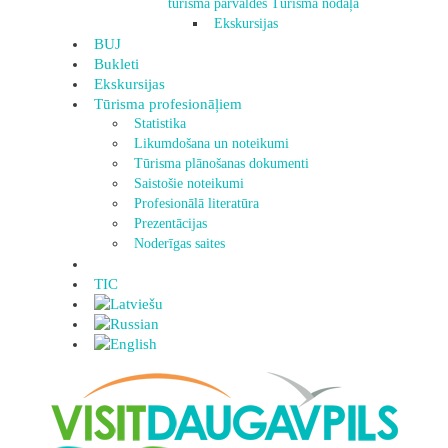
tūrisma pārvaldes Tūrisma nodaļa
Ekskursijas
BUJ
Bukleti
Ekskursijas
Tūrisma profesionāļiem
Statistika
Likumdošana un noteikumi
Tūrisma plānošanas dokumenti
Saistošie noteikumi
Profesionālā literatūra
Prezentācijas
Noderīgas saites
TIC