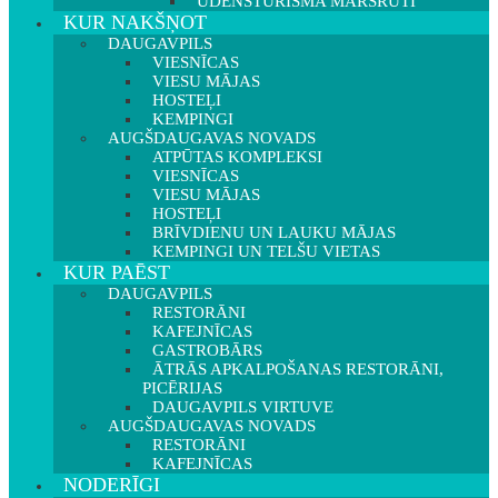
ŪDENSTŪRISMA MARŠRUTI
KUR NAKŠŅOT
DAUGAVPILS
VIESNĪCAS
VIESU MĀJAS
HOSTEĻI
KEMPINGI
AUGŠDAUGAVAS NOVADS
ATPŪTAS KOMPLEKSI
VIESNĪCAS
VIESU MĀJAS
HOSTEĻI
BRĪVDIENU UN LAUKU MĀJAS
KEMPINGI UN TELŠU VIETAS
KUR PAĒST
DAUGAVPILS
RESTORĀNI
KAFEJNĪCAS
GASTROBĀRS
ĀTRĀS APKALPOŠANAS RESTORĀNI,
PICĒRIJAS
DAUGAVPILS VIRTUVE
AUGŠDAUGAVAS NOVADS
RESTORĀNI
KAFEJNĪCAS
NODERĪGI