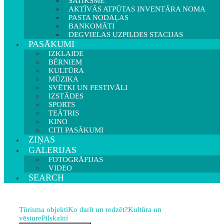
SATIKSME
AKTĪVĀS ATPŪTAS INVENTĀRA NOMA
PASTA NODAĻAS
BANKOMĀTI
DEGVIELAS UZPILDES STACIJAS
PASĀKUMI
IZKLAIDE
BĒRNIEM
KULTŪRA
MŪZIKA
SVĒTKI UN FESTIVĀLI
IZSTĀDES
SPORTS
TEĀTRIS
KINO
CITI PASĀKUMI
ZIŅAS
GALERIJAS
FOTOGRĀFIJAS
VIDEO
SEARCH
Tūrisma objekti
Ko darīt un redzēt?
Kultūra un
vēsture
Pilskalni