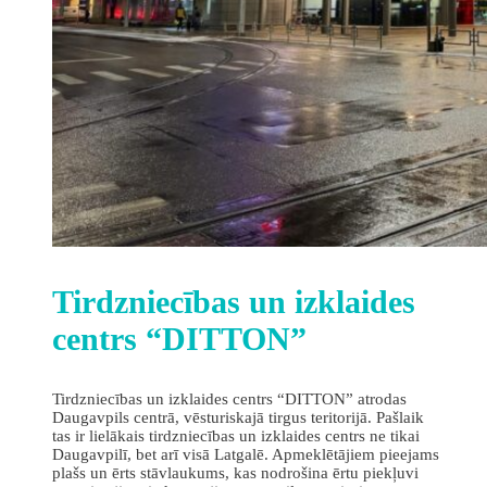
Tirdzniecības un izklaides
centrs “DITTON”
Tirdzniecības un izklaides centrs “DITTON” atrodas
Daugavpils centrā, vēsturiskajā tirgus teritorijā. Pašlaik
tas ir lielākais tirdzniecības un izklaides centrs ne tikai
Daugavpilī, bet arī visā Latgalē. Apmeklētājiem pieejams
plašs un ērts stāvlaukums, kas nodrošina ērtu piekļuvi