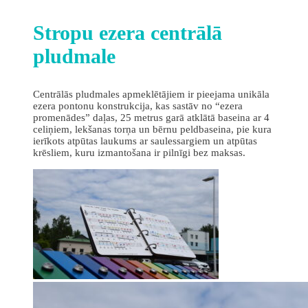
Stropu ezera centrālā
pludmale
Centrālās pludmales apmeklētājiem ir pieejama unikāla
ezera pontonu konstrukcija, kas sastāv no “ezera
promenādes” daļas, 25 metrus garā atklātā baseina ar 4
celiņiem, lekšanas torņa un bērnu peldbaseina, pie kura
ierīkots atpūtas laukums ar saulessargiem un atpūtas
krēsliem, kuru izmantošana ir pilnīgi bez maksas.