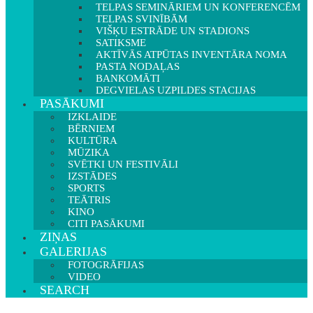
TELPAS SEMINĀRIEM UN KONFERENCĒM
TELPAS SVINĪBĀM
VIŠĶU ESTRĀDE UN STADIONS
SATIKSME
AKTĪVĀS ATPŪTAS INVENTĀRA NOMA
PASTA NODAĻAS
BANKOMĀTI
DEGVIELAS UZPILDES STACIJAS
PASĀKUMI
IZKLAIDE
BĒRNIEM
KULTŪRA
MŪZIKA
SVĒTKI UN FESTIVĀLI
IZSTĀDES
SPORTS
TEĀTRIS
KINO
CITI PASĀKUMI
ZIŅAS
GALERIJAS
FOTOGRĀFIJAS
VIDEO
SEARCH