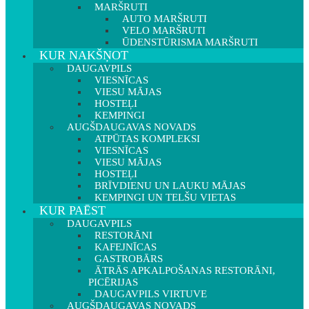
MARŠRUTI
AUTO MARŠRUTI
VELO MARŠRUTI
ŪDENSTŪRISMA MARŠRUTI
KUR NAKŠŅOT
DAUGAVPILS
VIESNĪCAS
VIESU MĀJAS
HOSTEĻI
KEMPINGI
AUGŠDAUGAVAS NOVADS
ATPŪTAS KOMPLEKSI
VIESNĪCAS
VIESU MĀJAS
HOSTEĻI
BRĪVDIENU UN LAUKU MĀJAS
KEMPINGI UN TELŠU VIETAS
KUR PAĒST
DAUGAVPILS
RESTORĀNI
KAFEJNĪCAS
GASTROBĀRS
ĀTRĀS APKALPOŠANAS RESTORĀNI,
PICĒRIJAS
DAUGAVPILS VIRTUVE
AUGŠDAUGAVAS NOVADS