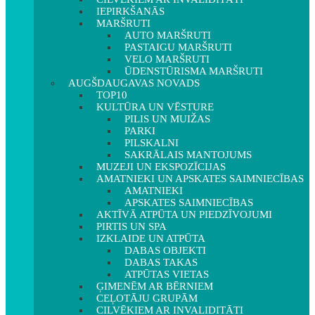
IEPIRKŠANĀS
MARŠRUTI
AUTO MARŠRUTI
PASTAIGU MARŠRUTI
VELO MARŠRUTI
ŪDENSTŪRISMA MARŠRUTI
AUGŠDAUGAVAS NOVADS
TOP10
KULTŪRA UN VĒSTURE
PILIS UN MUIŽAS
PARKI
PILSKALNI
SAKRĀLAIS MANTOJUMS
MUZEJI UN EKSPOZĪCIJAS
AMATNIEKI UN APSKATES SAIMNIECĪBAS
AMATNIEKI
APSKATES SAIMNIECĪBAS
AKTĪVĀ ATPŪTA UN PIEDZĪVOJUMI
PIRTIS UN SPA
IZKLAIDE UN ATPŪTA
DABAS OBJEKTI
DABAS TAKAS
ATPŪTAS VIETAS
ĢIMENĒM AR BĒRNIEM
CEĻOTĀJU GRUPĀM
CILVĒKIEM AR INVALIDITĀTI