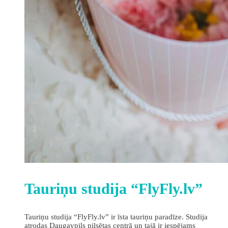
Tauriņu studija “FlyFly.lv”
Tauriņu studija “FlyFly.lv” ir īsta tauriņu paradīze. Studija
atrodas Daugavpils pilsētas centrā un tajā ir iespējams