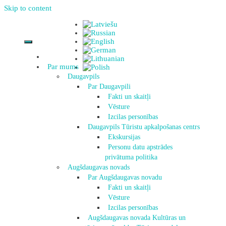
Skip to content
Par mums
Daugavpils
Par Daugavpili
Fakti un skaitļi
Vēsture
Izcilas personības
Daugavpils Tūristu apkalpošanas centrs
Ekskursijas
Personu datu apstrādes
privātuma politika
Augšdaugavas novads
Par Augšdaugavas novadu
Fakti un skaitļi
Vēsture
Izcilas personības
Augšdaugavas novada Kultūras un