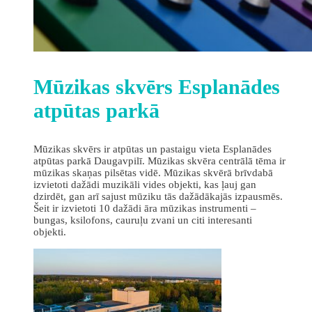
Mūzikas skvērs Esplanādes
atpūtas parkā
Mūzikas skvērs ir atpūtas un pastaigu vieta Esplanādes
atpūtas parkā Daugavpilī. Mūzikas skvēra centrālā tēma ir
mūzikas skaņas pilsētas vidē. Mūzikas skvērā brīvdabā
izvietoti dažādi muzikāli vides objekti, kas ļauj gan
dzirdēt, gan arī sajust mūziku tās dažādākajās izpausmēs.
Šeit ir izvietoti 10 dažādi āra mūzikas instrumenti –
bungas, ksilofons, cauruļu zvani un citi interesanti
objekti.