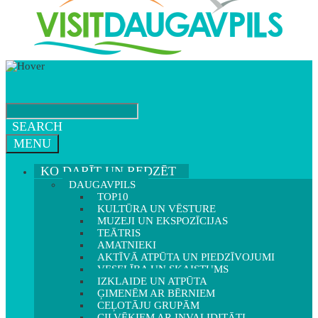
SEARCH
MENU
KO DARĪT UN REDZĒT
DAUGAVPILS
TOP10
KULTŪRA UN VĒSTURE
MUZEJI UN EKSPOZĪCIJAS
TEĀTRIS
AMATNIEKI
AKTĪVĀ ATPŪTA UN PIEDZĪVOJUMI
VESELĪBA UN SKAISTUMS
IZKLAIDE UN ATPŪTA
ĢIMENĒM AR BĒRNIEM
CEĻOTĀJU GRUPĀM
CILVĒKIEM AR INVALIDITĀTI