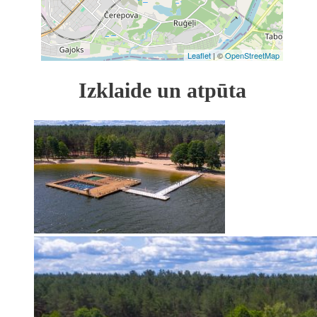
14
Leaflet
| ©
OpenStreetMap
Izklaide un atpūta