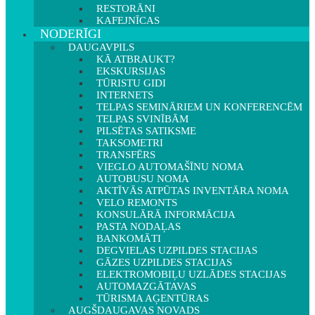
RESTORĀNI
KAFEJNĪCAS
NODERĪGI
DAUGAVPILS
KĀ ATBRAUKT?
EKSKURSIJAS
TŪRISTU GIDI
INTERNETS
TELPAS SEMINĀRIEM UN KONFERENCĒM
TELPAS SVINĪBĀM
PILSĒTAS SATIKSME
TAKSOMETRI
TRANSFĒRS
VIEGLO AUTOMAŠĪNU NOMA
AUTOBUSU NOMA
AKTĪVĀS ATPŪTAS INVENTĀRA NOMA
VELO REMONTS
KONSULĀRĀ INFORMĀCIJA
PASTA NODAĻAS
BANKOMĀTI
DEGVIELAS UZPILDES STACIJAS
GĀZES UZPILDES STACIJAS
ELEKTROMOBIĻU UZLĀDES STACIJAS
AUTOMAZGĀTAVAS
TŪRISMA AĢENTŪRAS
AUGŠDAUGAVAS NOVADS