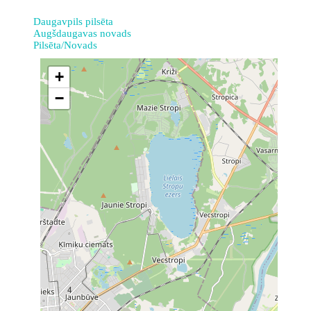
Daugavpils pilsēta
Augšdaugavas novads
Pilsēta/Novads
+
−
4