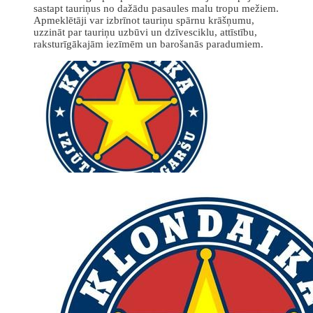
sastapt tauriņus no dažādu pasaules malu tropu mežiem.
Apmeklētāji var izbrīnot tauriņu spārnu krāšņumu,
uzzināt par tauriņu uzbūvi un dzīvesciklu, attīstību,
raksturīgākajām iezīmēm un barošanās paradumiem.