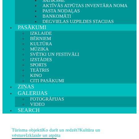
SATIKSME
AKTĪVĀS ATPŪTAS INVENTĀRA NOMA
PASTA NODAĻAS
BANKOMĀTI
DEGVIELAS UZPILDES STACIJAS
PASĀKUMI
IZKLAIDE
BĒRNIEM
KULTŪRA
MŪZIKA
SVĒTKI UN FESTIVĀLI
IZSTĀDES
SPORTS
TEĀTRIS
KINO
CITI PASĀKUMI
ZIŅAS
GALERIJAS
FOTOGRĀFIJAS
VIDEO
SEARCH
Tūrisma objekti
Ko darīt un redzēt?
Kultūra un
vēsture
Izklaide un atpūta