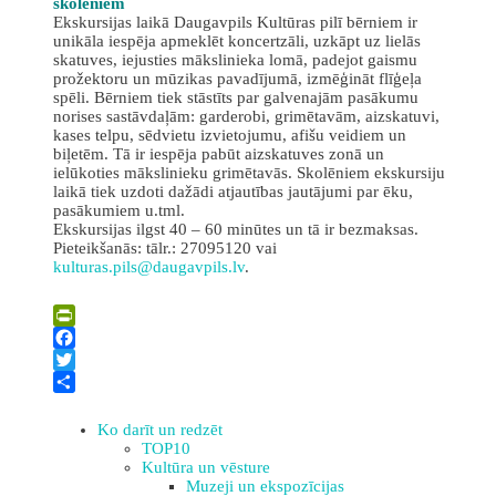
skolēniem
Ekskursijas laikā Daugavpils Kultūras pilī bērniem ir
unikāla iespēja apmeklēt koncertzāli, uzkāpt uz lielās
skatuves, iejusties mākslinieka lomā, padejot gaismu
prožektoru un mūzikas pavadījumā, izmēģināt flīģeļa
spēli. Bērniem tiek stāstīts par galvenajām pasākumu
norises sastāvdaļām: garderobi, grimētavām, aizskatuvi,
kases telpu, sēdvietu izvietojumu, afišu veidiem un
biļetēm. Tā ir iespēja pabūt aizskatuves zonā un
ielūkoties mākslinieku grimētavās. Skolēniem ekskursiju
laikā tiek uzdoti dažādi atjautības jautājumi par ēku,
pasākumiem u.tml.
Ekskursijas ilgst 40 – 60 minūtes un tā ir bezmaksas.
Pieteikšanās: tālr.: 27095120 vai
kulturas.pils@daugavpils.lv
.
Leaflet
| ©
OpenStreetMap
×
+
Daugavpils Kultūras pils
PrintFriendly
−
Facebook
Twitter
Share
Ko darīt un redzēt
TOP10
Kultūra un vēsture
Muzeji un ekspozīcijas