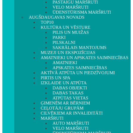
PASTAIGU MARŠRUTI
VELO MARŠRUTI
ŪDENSTŪRISMA MARŠRUTI
AUGŠDAUGAVAS NOVADS
TOP10
KULTŪRA UN VĒSTURE
PILIS UN MUIŽAS
PARKI
PILSKALNI
SAKRĀLAIS MANTOJUMS
MUZEJI UN EKSPOZĪCIJAS
AMATNIEKI UN APSKATES SAIMNIECĪBAS
AMATNIEKI
APSKATES SAIMNIECĪBAS
AKTĪVĀ ATPŪTA UN PIEDZĪVOJUMI
PIRTIS UN SPA
IZKLAIDE UN ATPŪTA
DABAS OBJEKTI
DABAS TAKAS
ATPŪTAS VIETAS
ĢIMENĒM AR BĒRNIEM
CEĻOTĀJU GRUPĀM
CILVĒKIEM AR INVALIDITĀTI
MARŠRUTI
AUTO MARŠRUTI
VELO MARŠRUTI