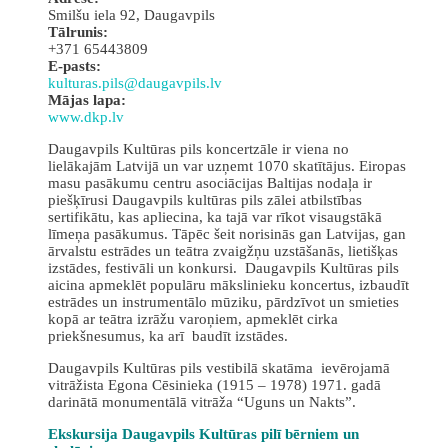
Smilšu iela 92, Daugavpils
Tālrunis:
+371 65443809
E-pasts:
kulturas.pils@daugavpils.lv
Mājas lapa:
www.dkp.lv
Daugavpils Kultūras pils koncertzāle ir viena no
lielākajām Latvijā un var uzņemt 1070 skatītājus. Eiropas
masu pasākumu centru asociācijas Baltijas nodaļa ir
piešķīrusi Daugavpils kultūras pils zālei atbilstības
sertifikātu, kas apliecina, ka tajā var rīkot visaugstākā
līmeņa pasākumus. Tāpēc šeit norisinās gan Latvijas, gan
ārvalstu estrādes un teātra zvaigžņu uzstāšanās, lietišķas
izstādes, festivāli un konkursi. Daugavpils Kultūras pils
aicina apmeklēt populāru mākslinieku koncertus, izbaudīt
estrādes un instrumentālo mūziku, pārdzīvot un smieties
kopā ar teātra izrāžu varoņiem, apmeklēt cirka
priekšnesumus, ka arī baudīt izstādes.
Daugavpils Kultūras pils vestibilā skatāma ievērojamā
vitrāžista Egona Cēsinieka (1915 – 1978) 1971. gadā
darinātā monumentālā vitrāža “Uguns un Nakts”.
Ekskursija Daugavpils Kultūras pilī bērniem un