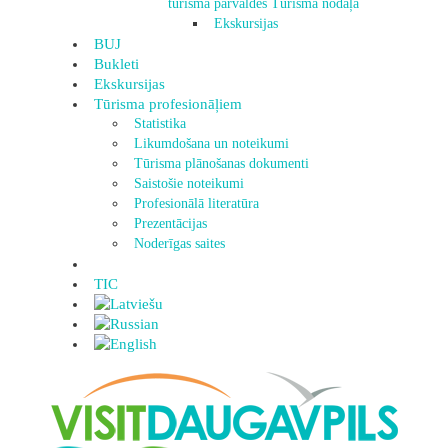
tūrisma pārvaldes Tūrisma nodaļa
Ekskursijas
BUJ
Bukleti
Ekskursijas
Tūrisma profesionāļiem
Statistika
Likumdošana un noteikumi
Tūrisma plānošanas dokumenti
Saistošie noteikumi
Profesionālā literatūra
Prezentācijas
Noderīgas saites
TIC