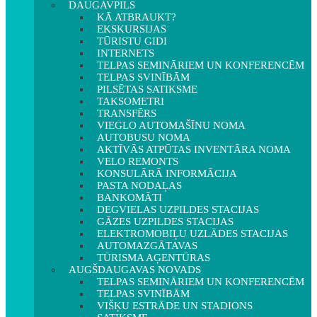
DAUGAVPILS
KĀ ATBRAUKT?
EKSKURSIJAS
TŪRISTU GIDI
INTERNETS
TELPAS SEMINĀRIEM UN KONFERENCĒM
TELPAS SVINĪBĀM
PILSĒTAS SATIKSME
TAKSOMETRI
TRANSFĒRS
VIEGLO AUTOMAŠĪNU NOMA
AUTOBUSU NOMA
AKTĪVĀS ATPŪTAS INVENTĀRA NOMA
VELO REMONTS
KONSULĀRĀ INFORMĀCIJA
PASTA NODAĻAS
BANKOMĀTI
DEGVIELAS UZPILDES STACIJAS
GĀZES UZPILDES STACIJAS
ELEKTROMOBIĻU UZLĀDES STACIJAS
AUTOMAZGĀTAVAS
TŪRISMA AĢENTŪRAS
AUGŠDAUGAVAS NOVADS
TELPAS SEMINĀRIEM UN KONFERENCĒM
TELPAS SVINĪBĀM
VIŠĶU ESTRĀDE UN STADIONS