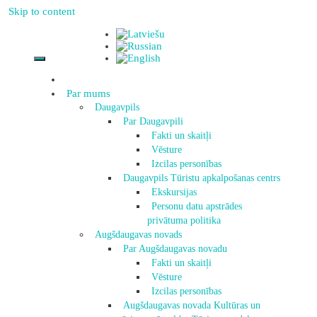
Skip to content
Par mums
Daugavpils
Par Daugavpili
Fakti un skaitļi
Vēsture
Izcilas personības
Daugavpils Tūristu apkalpošanas centrs
Ekskursijas
Personu datu apstrādes
privātuma politika
Augšdaugavas novads
Par Augšdaugavas novadu
Fakti un skaitļi
Vēsture
Izcilas personības
Augšdaugavas novada Kultūras un