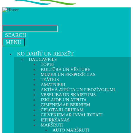
SEARCH
MENU
KO DARĪT UN REDZĒT
DAUGAVPILS
TOP10
KULTŪRA UN VĒSTURE
MUZEJI UN EKSPOZĪCIJAS
TEĀTRIS
AMATNIEKI
AKTĪVĀ ATPŪTA UN PIEDZĪVOJUMI
VESELĪBA UN SKAISTUMS
IZKLAIDE UN ATPŪTA
ĢIMENĒM AR BĒRNIEM
CEĻOTĀJU GRUPĀM
CILVĒKIEM AR INVALIDITĀTI
IEPIRKŠANĀS
MARŠRUTI
AUTO MARŠRUTI