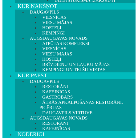
ŪDENSTŪRISMA MARŠRUTI
KUR NAKŠŅOT
DAUGAVPILS
VIESNĪCAS
VIESU MĀJAS
HOSTEĻI
KEMPINGI
AUGŠDAUGAVAS NOVADS
ATPŪTAS KOMPLEKSI
VIESNĪCAS
VIESU MĀJAS
HOSTEĻI
BRĪVDIENU UN LAUKU MĀJAS
KEMPINGI UN TELŠU VIETAS
KUR PAĒST
DAUGAVPILS
RESTORĀNI
KAFEJNĪCAS
GASTROBĀRS
ĀTRĀS APKALPOŠANAS RESTORĀNI,
PICĒRIJAS
DAUGAVPILS VIRTUVE
AUGŠDAUGAVAS NOVADS
RESTORĀNI
KAFEJNĪCAS
NODERĪGI