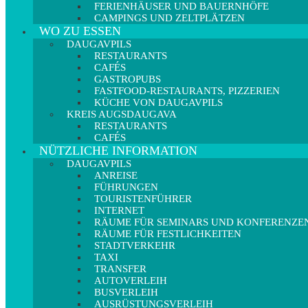
FERIENHÄUSER UND BAUERNHÖFE
CAMPINGS UND ZELTPLÄTZEN
WO ZU ESSEN
DAUGAVPILS
RESTAURANTS
CAFÉS
GASTROPUBS
FASTFOOD-RESTAURANTS, PIZZERIEN
KÜCHE VON DAUGAVPILS
KREIS AUGSDAUGAVA
RESTAURANTS
CAFÉS
NÜTZLICHE INFORMATION
DAUGAVPILS
ANREISE
FÜHRUNGEN
TOURISTENFÜHRER
INTERNET
RÄUME FÜR SEMINARS UND KONFERENZE
RÄUME FÜR FESTLICHKEITEN
STADTVERKEHR
TAXI
TRANSFER
AUTOVERLEIH
BUSVERLEIH
AUSRÜSTUNGSVERLEIH