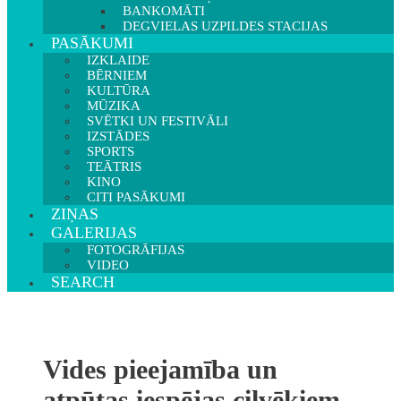
BANKOMĀTI
DEGVIELAS UZPILDES STACIJAS
PASĀKUMI
IZKLAIDE
BĒRNIEM
KULTŪRA
MŪZIKA
SVĒTKI UN FESTIVĀLI
IZSTĀDES
SPORTS
TEĀTRIS
KINO
CITI PASĀKUMI
ZIŅAS
GALERIJAS
FOTOGRĀFIJAS
VIDEO
SEARCH
Vides pieejamība un
atpūtas iespējas cilvēkiem