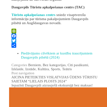
Daugavpils Tūristu apkalpošanas centrs (TAC)
Tūristu apkalpošanas centrs
sniedz visaptverošu
informāciju par tūrisma pakalpojumiem Daugavpils
pilsētā un Augšdaugavas novadā.
PrintFriendly
Facebook
Twitter
Share
Piedāvājums cilvēkiem ar kustību traucējumiem
Daugavpils pilsētā (2024)
Categories
Berniem
,
Bez kategorijas
,
Citi pasākumi
,
Izklaide
,
Izstāde
,
Kultūra
,
Sports
,
Teātris
Post navigation
AICINA PIETEIKTIES VISLATVIJAS ŪDENS TŪRISTU
SAIETAM “LIELAIS PLOSTS 2024”
Iepazīsti Daugavpili aizraujošā ekskursijā bez maksas!