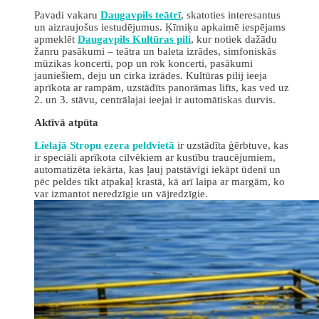
Pavadi vakaru
Daugavpils teātrī
, skatoties interesantus
un aizraujošus iestudējumus. Ķīmiķu apkaimē iespējams
apmeklēt
Daugavpils Kultūras pili
, kur notiek dažādu
žanru pasākumi – teātra un baleta izrādes, simfoniskās
mūzikas koncerti, pop un rok koncerti, pasākumi
jauniešiem, deju un cirka izrādes. Kultūras pilij ieeja
aprīkota ar rampām, uzstādīts panorāmas lifts, kas ved uz
2. un 3. stāvu, centrālajai ieejai ir automātiskas durvis.
Aktīvā atpūta
Lielajā Stropu ezera peldvietā
ir uzstādīta ģērbtuve, kas
ir speciāli aprīkota cilvēkiem ar kustību traucējumiem,
automatizēta iekārta, kas ļauj patstāvīgi iekāpt ūdenī un
pēc peldes tikt atpakaļ krastā, kā arī laipa ar margām, ko
var izmantot neredzīgie un vājredzīgie.