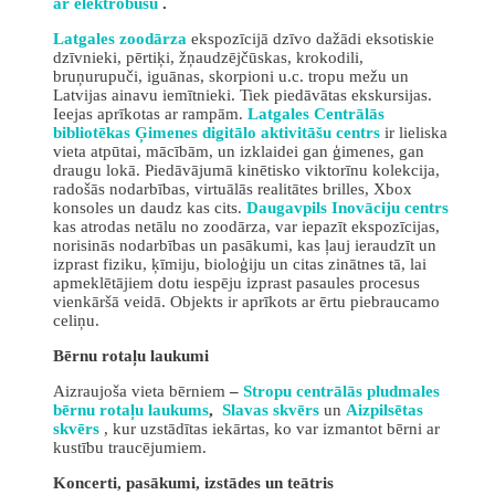
ar elektrobusu
.
Latgales zoodārza
ekspozīcijā dzīvo dažādi eksotiskie
dzīvnieki, pērtiķi, žņaudzējčūskas, krokodili,
bruņurupuči, iguānas, skorpioni u.c. tropu mežu un
Latvijas ainavu iemītnieki. Tiek piedāvātas ekskursijas.
Ieejas aprīkotas ar rampām.
Latgales Centrālās
bibliotēkas Ģimenes digitālo aktivitāšu centrs
ir lieliska
vieta atpūtai, mācībām, un izklaidei gan ģimenes, gan
draugu lokā. Piedāvājumā kinētisko viktorīnu kolekcija,
radošās nodarbības, virtuālās realitātes brilles, Xbox
konsoles un daudz kas cits.
Daugavpils Inovāciju centrs
kas atrodas netālu no zoodārza, var iepazīt ekspozīcijas,
norisinās nodarbības un pasākumi, kas ļauj ieraudzīt un
izprast fiziku, ķīmiju, bioloģiju un citas zinātnes tā, lai
apmeklētājiem dotu iespēju izprast pasaules procesus
vienkāršā veidā. Objekts ir aprīkots ar ērtu piebraucamo
celiņu.
Bērnu rotaļu laukumi
Aizraujoša vieta bērniem
–
Stropu centrālās pludmales
bērnu rotaļu laukums
,
Slavas skvērs
un
Aizpilsētas
skvērs
, kur uzstādītas iekārtas, ko var izmantot bērni ar
kustību traucējumiem.
Koncerti, pasākumi, izstādes un teātris