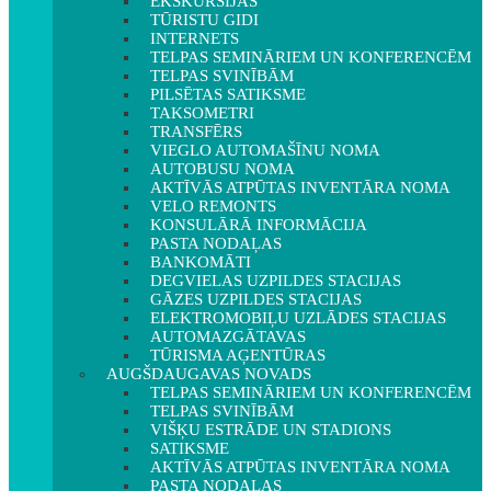
EKSKURSIJAS
TŪRISTU GIDI
INTERNETS
TELPAS SEMINĀRIEM UN KONFERENCĒM
TELPAS SVINĪBĀM
PILSĒTAS SATIKSME
TAKSOMETRI
TRANSFĒRS
VIEGLO AUTOMAŠĪNU NOMA
AUTOBUSU NOMA
AKTĪVĀS ATPŪTAS INVENTĀRA NOMA
VELO REMONTS
KONSULĀRĀ INFORMĀCIJA
PASTA NODAĻAS
BANKOMĀTI
DEGVIELAS UZPILDES STACIJAS
GĀZES UZPILDES STACIJAS
ELEKTROMOBIĻU UZLĀDES STACIJAS
AUTOMAZGĀTAVAS
TŪRISMA AĢENTŪRAS
AUGŠDAUGAVAS NOVADS
TELPAS SEMINĀRIEM UN KONFERENCĒM
TELPAS SVINĪBĀM
VIŠĶU ESTRĀDE UN STADIONS
SATIKSME
AKTĪVĀS ATPŪTAS INVENTĀRA NOMA
PASTA NODAĻAS