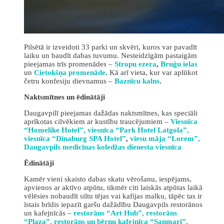
Pilsētā ir izveidoti 33 parki un skvēri, kuros var pavadīt
laiku un baudīt dabas tuvumu. Nesteidzīgām pastaigām
pieejamas trīs promenādes –
Stropu ezera
,
Bruģu ielas
un
Cietokšņa promenāde
.
Kā arī vieta, kur var aplūkot
četru konfesiju dievnamus –
Baznīcu kalns
.
Naktsmītnes un ēdinātāji
Daugavpilī pieejamas dažādas naktsmītnes, kas speciāli
aprīkotas cilvēkiem ar kustību traucējumiem –
Viesnīca
“Homelike Hotel”,
viesnīca “Park Hotel Latgola”,
viesnīca “Dinaburg SPA Hotel”
,
viesu māja “Lorem”,
Daugavpils medicīnas koledžas dienesta viesnīca
Ēdinātāji
Kamēr vieni skaisto dabas skatu vērošanu, iespējams,
apvienos ar aktīvo atpūtu, tikmēr citi laiskās atpūtas laikā
vēlēsies nobaudīt siltu tējas vai kafijas malku, tāpēc tas ir
īstais brīdis iepazīt garšu dažādību Daugavpils restorānos
un kafejnīcās –
restorāns “Art Hub”,
restorāns
“Plaza”,
restorāns un bērnu kafejnīca “Sanmari”,