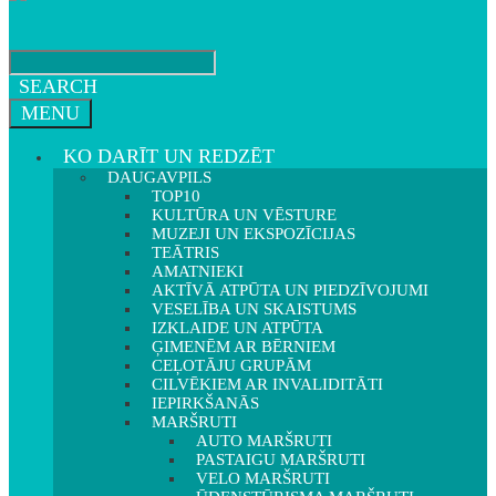
SEARCH
MENU
KO DARĪT UN REDZĒT
DAUGAVPILS
TOP10
KULTŪRA UN VĒSTURE
MUZEJI UN EKSPOZĪCIJAS
TEĀTRIS
AMATNIEKI
AKTĪVĀ ATPŪTA UN PIEDZĪVOJUMI
VESELĪBA UN SKAISTUMS
IZKLAIDE UN ATPŪTA
ĢIMENĒM AR BĒRNIEM
CEĻOTĀJU GRUPĀM
CILVĒKIEM AR INVALIDITĀTI
IEPIRKŠANĀS
MARŠRUTI
AUTO MARŠRUTI
PASTAIGU MARŠRUTI
VELO MARŠRUTI