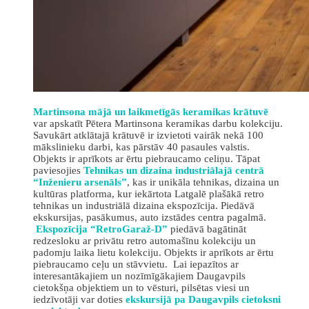
Martinsona mājā un laikmetīgās keramikas krātuvē
var apskatīt Pētera Martinsona keramikas darbu kolekciju.
Savukārt atklātajā krātuvē ir izvietoti vairāk nekā 100
mākslinieku darbi, kas pārstāv 40 pasaules valstis.
Objekts ir aprīkots ar ērtu piebraucamo celiņu. Tāpat
paviesojies
Tehnikas un dizaina industriālajā centrā
“Inženieru arsenāls”
, kas ir unikāla tehnikas, dizaina un
kultūras platforma, kur iekārtota Latgalē plašākā retro
tehnikas un industriālā dizaina ekspozīcija. Piedāvā
ekskursijas, pasākumus, auto izstādes centra pagalmā.
Ekspozīcija “RetroGaraž-D”
piedāvā bagātināt
redzesloku ar privātu retro automašīnu kolekciju un
padomju laika lietu kolekciju. Objekts ir aprīkots ar ērtu
piebraucamo ceļu un stāvvietu. Lai iepazītos ar
interesantākajiem un nozīmīgākajiem Daugavpils
cietokšņa objektiem un to vēsturi, pilsētas viesi un
iedzīvotāji var doties
ekskursijā pa Daugavpils cietoksni