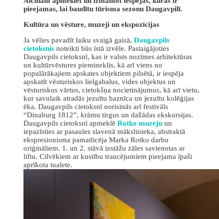
Aicinām apmeklēt un izmantot iespējas, kuras ir
pieejamas, lai baudītu tūrisma sezonu Daugavpilī.
Kultūra un vēsture, muzeji un ekspozīcijas
Ja vēlies pavadīt laiku svaigā gaisā,
Daugavpils
cietoksnis
noteikti būs īstā izvēle. Pastaigājoties
Daugavpils cietoksnī, kas ir valsts nozīmes arhitektūras
un kultūrvēstures piemineklis, kā arī viens no
populārākajiem apskates objektiem pilsētā, ir iespēja
apskatīt vēsturiskos lielgabalus, vides objektus un
vēsturiskus vārtus, cietokšņa nocietinājumus, kā arī vietu,
kur savulaik atradās jezuītu baznīca un jezuītu kolēģijas
ēka. Daugavpils cietoksnī norisinās arī festivāls
“Dinaburg 1812”, krāmu tirgus un dažādas ekskursijas.
Daugavpils cietoksnī apmeklē
Rotko muzeju
un
iepazīsties ar pasaules slavenā mākslinieka, abstraktā
ekspresionisma pamatlicēja Marka Rotko darbu
oriģināliem. 1. un 2. stāvā izstāžu zāles savienotas ar
liftu. Cilvēkiem ar kustību traucējumiem pieejama īpaši
aprīkota tualete.