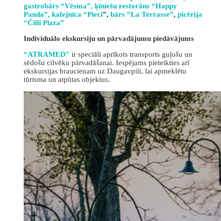
gastrobārs “Vēsma”,
ķīniešu restorāns “Happy
Panda”,
kafejnīca “Pieci
”,
bārs “La Terrasse”
,
picērija
“Čilli Pizza”
Individuālo ekskursiju un pārvadājumu piedāvājums
“ATRAMED”
ir speciāli aprīkots transports guļošu un
sēdošu cilvēku pārvadāšanai. Iespējams pieteikties arī
ekskursijas braucienam uz Daugavpili, lai apmeklētu
tūrisma un atpūtas objektus.