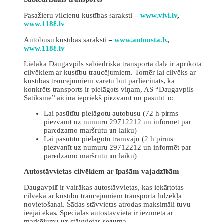
Pasažieru vilcienu kustības saraksti
–
www.vivi.lv
,
www.1188.lv
Autobusu kustības saraksti
–
www.autoosta.lv
,
www.1188.lv
Lielākā Daugavpils sabiedriskā transporta daļa ir aprīkota
cilvēkiem ar kustību traucējumiem. Tomēr lai cilvēks ar
kustības traucējumiem varētu būt pārliecināts, ka
konkrēts transports ir pielāgots viņam, AS “Daugavpils
Satiksme” aicina iepriekš piezvanīt un pasūtīt to:
Lai pasūtītu pielāgotu autobusu (72 h pirms
piezvanīt uz numuru 29712212 un informēt par
paredzamo maršrutu un laiku)
Lai pasūtītu pielāgotu tramvaju (2 h pirms
piezvanīt uz numuru 29712212 un informēt par
paredzamo maršrutu un laiku)
Autostāvvietas cilvēkiem ar īpašām vajadzībām
Daugavpilī ir vairākas autostāvvietas, kas iekārtotas
cilvēka ar kustību traucējumiem transporta līdzekļa
novietošanai. Šādas stāvvietas atrodas maksimāli tuvu
ieejai ēkās. Speciālās autostāvvieta ir iezīmēta ar
marķējumu uz stāvvietas seguma.