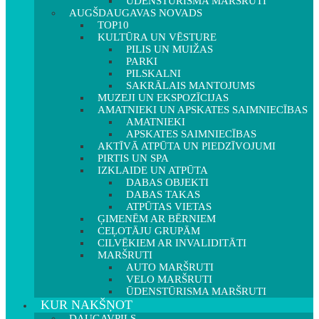
ŪDENSTŪRISMA MARŠRUTI
AUGŠDAUGAVAS NOVADS
TOP10
KULTŪRA UN VĒSTURE
PILIS UN MUIŽAS
PARKI
PILSKALNI
SAKRĀLAIS MANTOJUMS
MUZEJI UN EKSPOZĪCIJAS
AMATNIEKI UN APSKATES SAIMNIECĪBAS
AMATNIEKI
APSKATES SAIMNIECĪBAS
AKTĪVĀ ATPŪTA UN PIEDZĪVOJUMI
PIRTIS UN SPA
IZKLAIDE UN ATPŪTA
DABAS OBJEKTI
DABAS TAKAS
ATPŪTAS VIETAS
ĢIMENĒM AR BĒRNIEM
CEĻOTĀJU GRUPĀM
CILVĒKIEM AR INVALIDITĀTI
MARŠRUTI
AUTO MARŠRUTI
VELO MARŠRUTI
ŪDENSTŪRISMA MARŠRUTI
KUR NAKŠŅOT
DAUGAVPILS