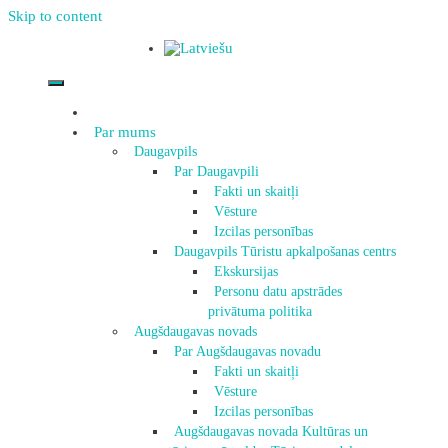
Skip to content
Par mums
Daugavpils
Par Daugavpili
Fakti un skaitļi
Vēsture
Izcilas personības
Daugavpils Tūristu apkalpošanas centrs
Ekskursijas
Personu datu apstrādes
privātuma politika
Augšdaugavas novads
Par Augšdaugavas novadu
Fakti un skaitļi
Vēsture
Izcilas personības
Augšdaugavas novada Kultūras un