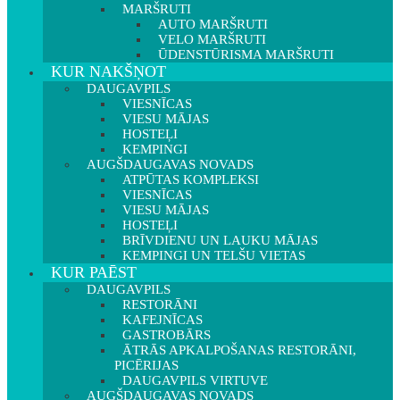
MARŠRUTI
AUTO MARŠRUTI
VELO MARŠRUTI
ŪDENSTŪRISMA MARŠRUTI
KUR NAKŠŅOT
DAUGAVPILS
VIESNĪCAS
VIESU MĀJAS
HOSTEĻI
KEMPINGI
AUGŠDAUGAVAS NOVADS
ATPŪTAS KOMPLEKSI
VIESNĪCAS
VIESU MĀJAS
HOSTEĻI
BRĪVDIENU UN LAUKU MĀJAS
KEMPINGI UN TELŠU VIETAS
KUR PAĒST
DAUGAVPILS
RESTORĀNI
KAFEJNĪCAS
GASTROBĀRS
ĀTRĀS APKALPOŠANAS RESTORĀNI,
PICĒRIJAS
DAUGAVPILS VIRTUVE
AUGŠDAUGAVAS NOVADS