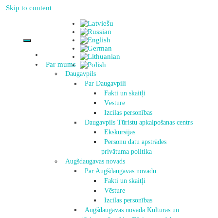
Skip to content
Par mums
Daugavpils
Par Daugavpili
Fakti un skaitļi
Vēsture
Izcilas personības
Daugavpils Tūristu apkalpošanas centrs
Ekskursijas
Personu datu apstrādes
privātuma politika
Augšdaugavas novads
Par Augšdaugavas novadu
Fakti un skaitļi
Vēsture
Izcilas personības
Augšdaugavas novada Kultūras un