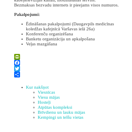
Bezmaksas bezvadu internets ir pieejams visos numuros.
Pakalpojumi:
Ēdināšanas pakalpojumi (Daugavpils medicīnas
koledžas kafejnīcā Varšavas ielā 26a)
Konferenču organizēšana
Banketu organizācija un apkalpošana
Veļas mazgāšana
Leaflet
| ©
OpenStreetMap
×
+
Daugavpils medicīnas koledžas dienesta viesnīca
PrintFriendly
−
Facebook
Twitter
Share
Kur nakšņot
Viesnīcas
Viesu mājas
Hosteļi
Atpūtas kompleksi
Brīvdienu un lauku mājas
Kempingi un telšu vietas