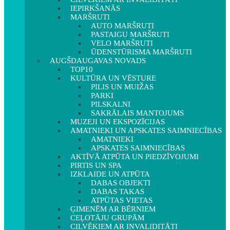
IEPIRKŠANĀS
MARŠRUTI
AUTO MARŠRUTI
PASTAIGU MARŠRUTI
VELO MARŠRUTI
ŪDENSTŪRISMA MARŠRUTI
AUGŠDAUGAVAS NOVADS
TOP10
KULTŪRA UN VĒSTURE
PILIS UN MUIŽAS
PARKI
PILSKALNI
SAKRĀLAIS MANTOJUMS
MUZEJI UN EKSPOZĪCIJAS
AMATNIEKI UN APSKATES SAIMNIECĪBAS
AMATNIEKI
APSKATES SAIMNIECĪBAS
AKTĪVĀ ATPŪTA UN PIEDZĪVOJUMI
PIRTIS UN SPA
IZKLAIDE UN ATPŪTA
DABAS OBJEKTI
DABAS TAKAS
ATPŪTAS VIETAS
ĢIMENĒM AR BĒRNIEM
CEĻOTĀJU GRUPĀM
CILVĒKIEM AR INVALIDITĀTI