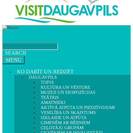
SEARCH
MENU
KO DARĪT UN REDZĒT
DAUGAVPILS
TOP10
KULTŪRA UN VĒSTURE
MUZEJI UN EKSPOZĪCIJAS
TEĀTRIS
AMATNIEKI
AKTĪVĀ ATPŪTA UN PIEDZĪVOJUMI
VESELĪBA UN SKAISTUMS
IZKLAIDE UN ATPŪTA
ĢIMENĒM AR BĒRNIEM
CEĻOTĀJU GRUPĀM
CILVĒKIEM AR INVALIDITĀTI