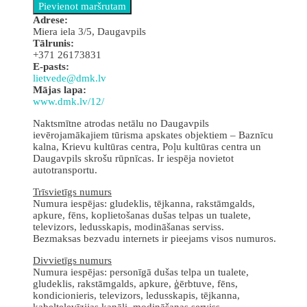
Аdrese:
Miera iela 3/5, Daugavpils
Tālrunis:
+371 26173831
E-pasts:
lietvede@dmk.lv
Mājas lapa:
www.dmk.lv/12/
Naktsmītne atrodas netālu no Daugavpils
ievērojamākajiem tūrisma apskates objektiem – Baznīcu
kalna, Krievu kultūras centra, Poļu kultūras centra un
Daugavpils skrošu rūpnīcas. Ir iespēja novietot
autotransportu.
Trīsvietīgs numurs
Numura iespējas: gludeklis, tējkanna, rakstāmgalds,
apkure, fēns, koplietošanas dušas telpas un tualete,
televizors, ledusskapis, modināšanas serviss.
Bezmaksas bezvadu internets ir pieejams visos numuros.
Divvietīgs numurs
Numura iespējas: personīgā dušas telpa un tualete,
gludeklis, rakstāmgalds, apkure, ģērbtuve, fēns,
kondicionieris, televizors, ledusskapis, tējkanna,
kabeļtelevīzijas kanāli, modināšanas serviss.