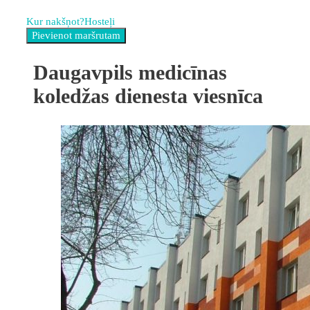
Kur nakšņot?
Hosteļi
Daugavpils medicīnas
koledžas dienesta viesnīca