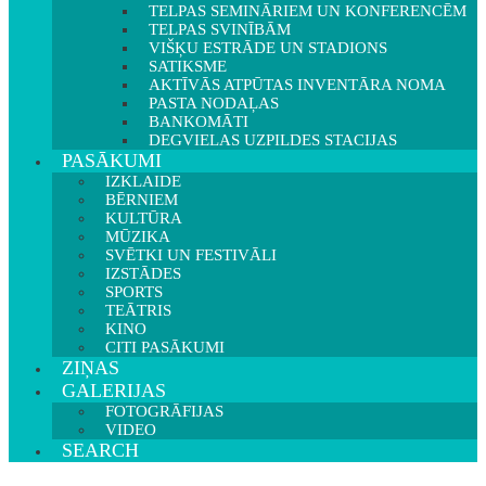
TELPAS SEMINĀRIEM UN KONFERENCĒM
TELPAS SVINĪBĀM
VIŠĶU ESTRĀDE UN STADIONS
SATIKSME
AKTĪVĀS ATPŪTAS INVENTĀRA NOMA
PASTA NODAĻAS
BANKOMĀTI
DEGVIELAS UZPILDES STACIJAS
PASĀKUMI
IZKLAIDE
BĒRNIEM
KULTŪRA
MŪZIKA
SVĒTKI UN FESTIVĀLI
IZSTĀDES
SPORTS
TEĀTRIS
KINO
CITI PASĀKUMI
ZIŅAS
GALERIJAS
FOTOGRĀFIJAS
VIDEO
SEARCH