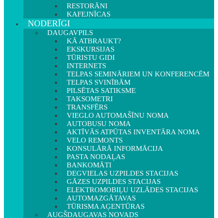
RESTORĀNI
KAFEJNĪCAS
NODERĪGI
DAUGAVPILS
KĀ ATBRAUKT?
EKSKURSIJAS
TŪRISTU GIDI
INTERNETS
TELPAS SEMINĀRIEM UN KONFERENCĒM
TELPAS SVINĪBĀM
PILSĒTAS SATIKSME
TAKSOMETRI
TRANSFĒRS
VIEGLO AUTOMAŠĪNU NOMA
AUTOBUSU NOMA
AKTĪVĀS ATPŪTAS INVENTĀRA NOMA
VELO REMONTS
KONSULĀRĀ INFORMĀCIJA
PASTA NODAĻAS
BANKOMĀTI
DEGVIELAS UZPILDES STACIJAS
GĀZES UZPILDES STACIJAS
ELEKTROMOBIĻU UZLĀDES STACIJAS
AUTOMAZGĀTAVAS
TŪRISMA AĢENTŪRAS
AUGŠDAUGAVAS NOVADS