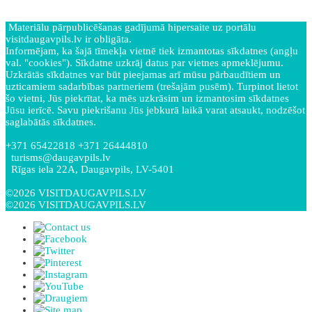
Materiālu pārpublicēšanas gadījumā hipersaite uz portālu
visitdaugavpils.lv ir obligāta.
Informējam, ka šajā tīmekļa vietnē tiek izmantotas sīkdatnes (angļu
val. "cookies"). Sīkdatne uzkrāj datus par vietnes apmeklējumu.
Uzkrātās sīkdatnes var būt pieejamas arī mūsu pārbaudītiem un
uzticamiem sadarbības partneriem (trešajām pusēm). Turpinot lietot
šo vietni, Jūs piekrītat, ka mēs uzkrāsim un izmantosim sīkdatnes
Jūsu ierīcē. Savu piekrišanu Jūs jebkurā laikā varat atsaukt, nodzēšot
saglabātās sīkdatnes.
+371 65422818 +371 26444810
turisms@daugavpils.lv
Rīgas iela 22A, Daugavpils, LV-5401
©2026 VISITDAUGAVPILS.LV
©2026 VISITDAUGAVPILS.LV