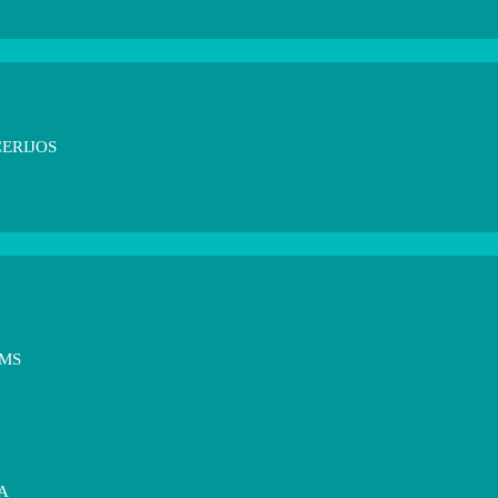
ERIJOS
OMS
A