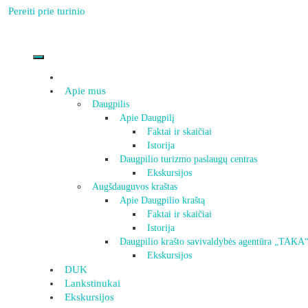
Pereiti prie turinio
Apie mus
Daugpilis
Apie Daugpilį
Faktai ir skaičiai
Istorija
Daugpilio turizmo paslaugų centras
Ekskursijos
Augšdauguvos kraštas
Apie Daugpilio kraštą
Faktai ir skaičiai
Istorija
Daugpilio krašto savivaldybės agentūra „TAKA
Ekskursijos
DUK
Lankstinukai
Ekskursijos