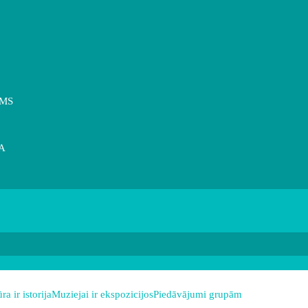
OMS
A
ra ir istorija
Muziejai ir ekspozicijos
Piedāvājumi grupām