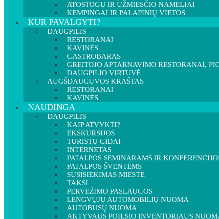
ATOSTOGŲ IR UŽMIESČIO NAMELIAI
KEMPINGAI IR PALAPINIŲ VIETOS
KUR PAVALGYTI?
DAUGPILIS
RESTORANAI
KAVINĖS
GASTROBARAS
GREITOJO APTARNAVIMO RESTORANAI, PIC
DAUGPILIO VIRTUVĖ
AUGŠDAUGUVOS KRAŠTAS
RESTORANAI
KAVINĖS
NAUDINGA
DAUGPILIS
KAIP ATVYKTI?
EKSKURSIJOS
TURISTŲ GIDAI
INTERNETAS
PATALPOS SEMINARAMS IR KONFERENCIJ
PATALPOS ŠVENTĖMS
SUSISIEKIMAS MIESTE
TAKSI
PERVEŽIMO PASLAUGOS
LENGVŲJŲ AUTOMOBILIŲ NUOMA
AUTOBUSŲ NUOMA
AKTYVAUS POILSIO INVENTORIAUS NUOM