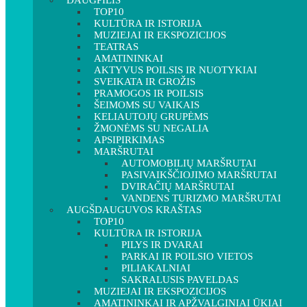
DAUGPILIS
TOP10
KULTŪRA IR ISTORIJA
MUZIEJAI IR EKSPOZICIJOS
TEATRAS
AMATININKAI
AKTYVUS POILSIS IR NUOTYKIAI
SVEIKATA IR GROŽIS
PRAMOGOS IR POILSIS
ŠEIMOMS SU VAIKAIS
KELIAUTOJŲ GRUPĖMS
ŽMONĖMS SU NEGALIA
APSIPIRKIMAS
MARŠRUTAI
AUTOMOBILIŲ MARŠRUTAI
PASIVAIKŠČIOJIMO MARŠRUTAI
DVIRAČIŲ MARŠRUTAI
VANDENS TURIZMO MARŠRUTAI
AUGŠDAUGUVOS KRAŠTAS
TOP10
KULTŪRA IR ISTORIJA
PILYS IR DVARAI
PARKAI IR POILSIO VIETOS
PILIAKALNIAI
SAKRALUSIS PAVELDAS
MUZIEJAI IR EKSPOZICIJOS
AMATININKAI IR APŽVALGINIAI ŪKIAI