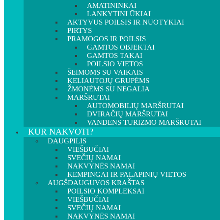
AMATININKAI
LANKYTINI ŪKIAI
AKTYVUS POILSIS IR NUOTYKIAI
PIRTYS
PRAMOGOS IR POILSIS
GAMTOS OBJEKTAI
GAMTOS TAKAI
POILSIO VIETOS
ŠEIMOMS SU VAIKAIS
KELIAUTOJŲ GRUPĖMS
ŽMONĖMS SU NEGALIA
MARŠRUTAI
AUTOMOBILIŲ MARŠRUTAI
DVIRAČIŲ MARŠRUTAI
VANDENS TURIZMO MARŠRUTAI
KUR NAKVOTI?
DAUGPILIS
VIEŠBUČIAI
SVEČIŲ NAMAI
NAKVYNĖS NAMAI
KEMPINGAI IR PALAPINIŲ VIETOS
AUGŠDAUGUVOS KRAŠTAS
POILSIO KOMPLEKSAI
VIEŠBUČIAI
SVEČIŲ NAMAI
NAKVYNĖS NAMAI