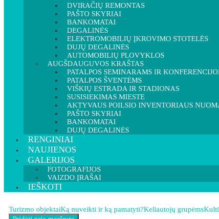
DVIRAČIŲ REMONTAS
PAŠTO SKYRIAI
BANKOMATAI
DEGALINĖS
ELEKTROMOBILIŲ ĮKROVIMO STOTELĖS
DUJŲ DEGALINĖS
AUTOMOBILIŲ PLOVYKLOS
AUGŠDAUGUVOS KRAŠTAS
PATALPOS SEMINARAMS IR KONFERENCIJ
PATALPOS ŠVENTĖMS
VIŠKIŲ ESTRADA IR STADIONAS
SUSISIEKIMAS MIESTE
AKTYVAUS POILSIO INVENTORIAUS NUOM
PAŠTO SKYRIAI
BANKOMATAI
DUJŲ DEGALINĖS
RENGINIAI
NAUJIENOS
GALERIJOS
FOTOGRAFIJOS
VAIZDO ĮRAŠAI
IEŠKOTI
Turizmo objektai
Ką nuveikti ir ką pamatyti?
Keliautojų grupėms
Kultū