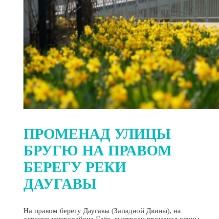
ПРОМЕНАД УЛИЦЫ
БРУГЮ НА ПРАВОМ
БЕРЕГУ РЕКИ
ДАУГАВЫ
На правом берегу Даугавы (Западной Двины), на
окраине микрорайона Гаёк, выстроен променад улицы