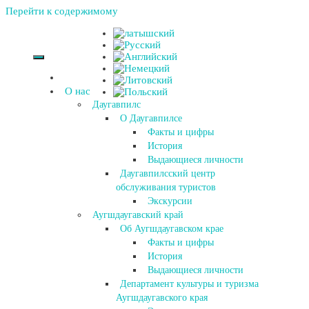
Перейти к содержимому
О нас
Даугавпилс
О Даугавпилсе
Факты и цифры
История
Выдающиеся личности
Даугавпилсский центр
обслуживания туристов
Экскурсии
Аугшдаугавский край
Об Аугшдаугавском крае
Факты и цифры
История
Выдающиеся личности
Департамент культуры и туризма
Аугшдаугавского края