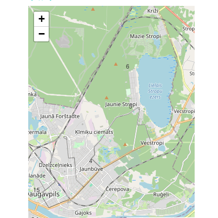
+
−
6
5
4
15