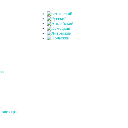
ов
ского края