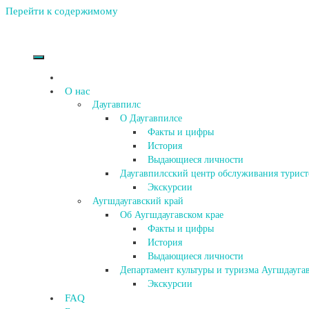
Перейти к содержимому
О нас
Даугавпилс
О Даугавпилсе
Факты и цифры
История
Выдающиеся личности
Даугавпилсский центр обслуживания турист
Экскурсии
Аугшдаугавский край
Об Аугшдаугавском крае
Факты и цифры
История
Выдающиеся личности
Департамент культуры и туризма Аугшдаугав
Экскурсии
FAQ