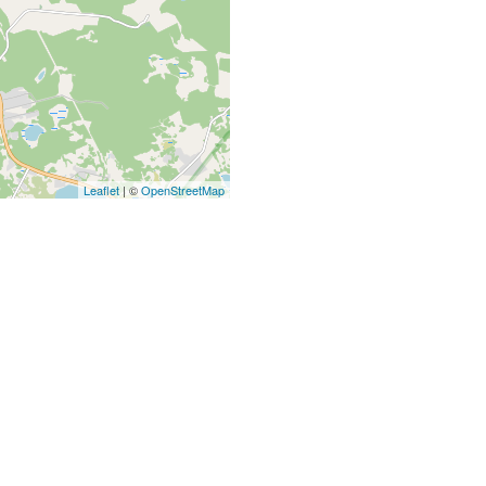
Leaflet
| ©
OpenStreetMap