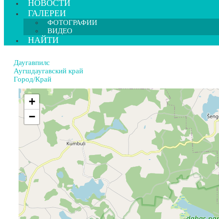
НОВОСТИ
ГАЛЕРЕИ
ФОТОГРАФИИ
ВИДЕО
НАЙТИ
Даугавпилс
Аугшдаугавский край
Город/Край
+
−