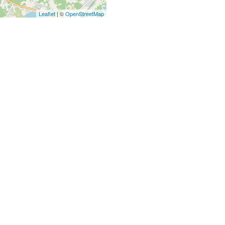
Leaflet
| ©
OpenStreetMap