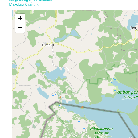
Miestas/Kraštas
+
−