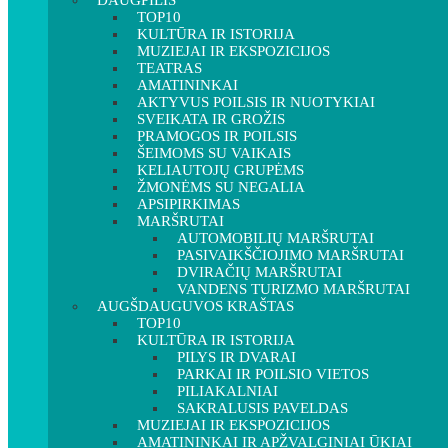
DAUGPILIS
TOP10
KULTŪRA IR ISTORIJA
MUZIEJAI IR EKSPOZICIJOS
TEATRAS
AMATININKAI
AKTYVUS POILSIS IR NUOTYKIAI
SVEIKATA IR GROŽIS
PRAMOGOS IR POILSIS
ŠEIMOMS SU VAIKAIS
KELIAUTOJŲ GRUPĖMS
ŽMONĖMS SU NEGALIA
APSIPIRKIMAS
MARŠRUTAI
AUTOMOBILIŲ MARŠRUTAI
PASIVAIKŠČIOJIMO MARŠRUTAI
DVIRAČIŲ MARŠRUTAI
VANDENS TURIZMO MARŠRUTAI
AUGŠDAUGUVOS KRAŠTAS
TOP10
KULTŪRA IR ISTORIJA
PILYS IR DVARAI
PARKAI IR POILSIO VIETOS
PILIAKALNIAI
SAKRALUSIS PAVELDAS
MUZIEJAI IR EKSPOZICIJOS
AMATININKAI IR APŽVALGINIAI ŪKIAI