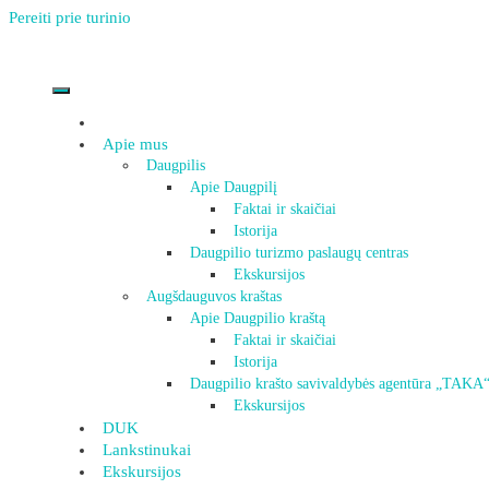
Pereiti prie turinio
Apie mus
Daugpilis
Apie Daugpilį
Faktai ir skaičiai
Istorija
Daugpilio turizmo paslaugų centras
Ekskursijos
Augšdauguvos kraštas
Apie Daugpilio kraštą
Faktai ir skaičiai
Istorija
Daugpilio krašto savivaldybės agentūra „TAKA
Ekskursijos
DUK
Lankstinukai
Ekskursijos