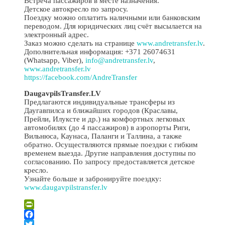
Встреча пассажиров в месте назначения.
Детское автокресло по запросу.
Поездку можно оплатить наличными или банковским
переводом. Для юридических лиц счёт высылается на
электронный адрес.
Заказ можно сделать на странице
www.andretransfer.lv
.
Дополнительная информация: +371 26074631
(Whatsapp, Viber),
info@andretransfer.lv
,
www.andretransfer.lv
https://facebook.com/AndreTransfer
DaugavpilsTransfer.LV
Предлагаются индивидуальные трансферы из
Даугавпилса и ближайших городов (Краславы,
Прейли, Илуксте и др.) на комфортных легковых
автомобилях (до 4 пассажиров) в аэропорты Риги,
Вильнюса, Каунаса, Паланги и Таллина, а также
обратно. Осуществляются прямые поездки с гибким
временем выезда. Другие направления доступны по
согласованию. По запросу предоставляется детское
кресло.
Узнайте больше и забронируйте поездку:
www.daugavpilstransfer.lv
PrintFriendly
Facebook