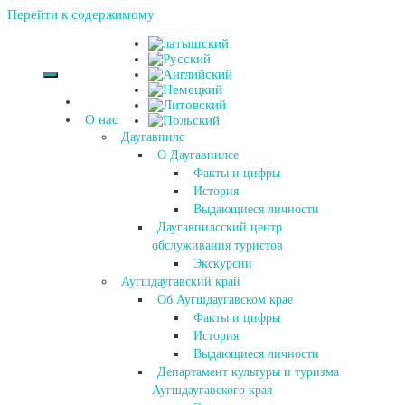
Перейти к содержимому
О нас
Даугавпилс
О Даугавпилсе
Факты и цифры
История
Выдающиеся личности
Даугавпилсский центр
обслуживания туристов
Экскурсии
Аугшдаугавский край
Об Аугшдаугавском крае
Факты и цифры
История
Выдающиеся личности
Департамент культуры и туризма
Аугшдаугавского края