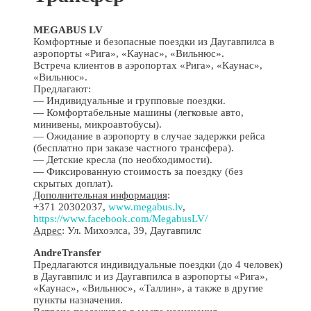
MEGABUS LV
Комфортные и безопасные поездки из Даугавпилса в
аэропорты «Рига», «Каунас», «Вильнюс».
Встреча клиентов в аэропортах «Рига», «Каунас»,
«Вильнюс».
Предлагают:
— Индивидуальные и групповые поездки.
— Комфортабельные машины (легковые авто,
минивены, микроавтобусы).
— Ожидание в аэропорту в случае задержки рейса
(бесплатно при заказе частного трансфера).
— Детские кресла (по необходимости).
— Фиксированную стоимость за поездку (без
скрытых доплат).
Дополнительная информация
:
+371 20302037,
www.megabus.lv
,
https://www.facebook.com/MegabusLV/
Адрес
: Ул. Михоэлса, 39, Даугавпилс
AndreTransfer
Предлагаются индивидуальные поездки (до 4 человек)
в Даугавпилс и из Даугавпилса в аэропорты «Рига»,
«Каунас», «Вильнюс», «Таллин», а также в другие
пункты назначения.