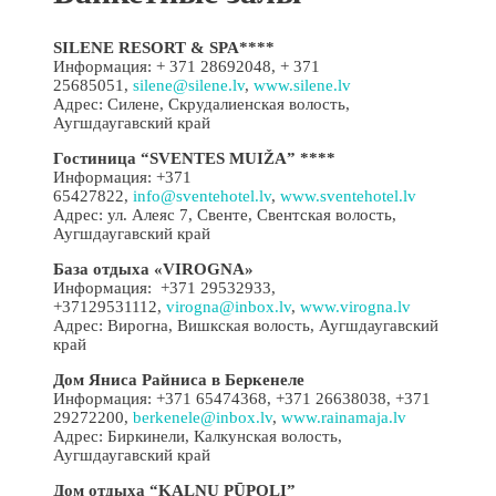
SILENE RESORT & SPA****
Информация: + 371 28692048, + 371
25685051,
silene@silene.lv
,
www.silene.lv
Адрес: Силене, Скрудалиенская волость,
Аугшдаугавский край
Гостиница “SVENTES MUIŽA” ****
Информация: +371
65427822,
info@sventehotel.lv
,
www.sventehotel.lv
Адрес: ул. Алеяс 7, Свенте, Свентская волость,
Аугшдаугавский край
База отдыха «VIROGNA»
Информация: +371 29532933,
+37129531112,
virogna@inbox.lv
,
www.virogna.lv
Адрес: Вирогна, Вишкская волость, Аугшдаугавский
край
Дом Яниса Райниса в Беркенеле
Информация: +371 65474368, +371 26638038, +371
29272200,
berkenele@inbox.lv
,
www.rainamaja.lv
Адрес: Биркинели, Калкунская волость,
Аугшдаугавский край
Дом отдыха “KALNU PŪPOLI”