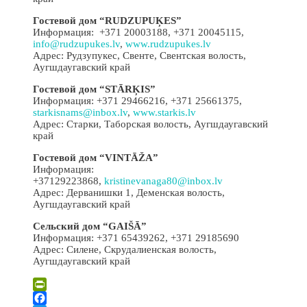
Гостевой дом “RUDZUPUĶES”
Информация: +371 20003188, +371 20045115,
info@rudzupukes.lv
,
www.rudzupukes.lv
Адрес: Рудзупукес, Свенте, Свентская волость,
Аугшдаугавский край
Гостевой дом “STĀRĶIS”
Информация: +371 29466216, +371 25661375,
starkisnams@inbox.lv
,
www.starkis.lv
Адрес: Старки, Таборская волость, Аугшдаугавский
край
Гостевой дом “VINTĀŽA”
Информация:
+37129223868,
kristinevanaga80@inbox.lv
Адрес: Дерванишки 1, Деменская волость,
Аугшдаугавский край
Сельский дом “GAIŠĀ”
Информация: +371 65439262, +371 29185690
Адрес: Силене, Скрудалиенская волость,
Аугшдаугавский край
PrintFriendly