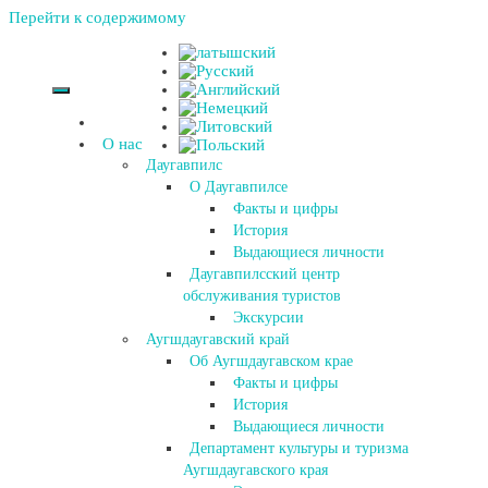
Перейти к содержимому
О нас
Даугавпилс
О Даугавпилсе
Факты и цифры
История
Выдающиеся личности
Даугавпилсский центр
обслуживания туристов
Экскурсии
Аугшдаугавский край
Об Аугшдаугавском крае
Факты и цифры
История
Выдающиеся личности
Департамент культуры и туризма
Аугшдаугавского края