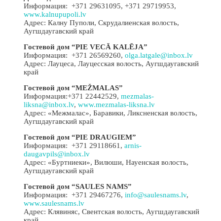
Информация: +371 29631095, +371 29719953,
www.kalnupupoli.lv
Адрес: Калну Пуполи, Скрудалиенская волость,
Аугшдаугавский край
Гостевой дом “PIE VECĀ KALĒJA”
Информация: +371 26569260,
olga.latgale@inbox.lv
Адрес: Лауцеса, Лауцесская волость, Аугшдаугавский
край
Гостевой дом “MEŽMALAS”
Информация:+371 22442529,
mezmalas-
liksna@inbox.lv
,
www.mezmalas-liksna.lv
Адрес: «Межмалас», Баравики, Ликсненская волость,
Аугшдаугавский край
Гостевой дом “PIE DRAUGIEM”
Информация: +371 29118661,
arnis-
daugavpils@inbox.lv
Адрес: «Буртниеки», Вилюши, Науенская волость,
Аугшдаугавский край
Гостевой дом “SAULES NAMS”
Информация: +371 29467276,
info@saulesnams.lv
,
www.saulesnams.lv
Адрес: Клявиняс, Свентская волость, Аугшдаугавский
край