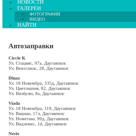
НОВОСТИ
ГАЛЕРЕИ
ФОТОГРАФИИ
ВИДЕО
НАЙТИ
Автозаправки
Circle K
Ул. Стацияс, 97a, Даугавпилс
Ул. Вентспилс, 28, Даугавпилс
Dinaz
Ул. 18 Новембра, 335д, Даугавпилс
Ул. Циетокшня, 82, Даугавпилс
Ул. Визбулю, 8a, Даугавпилс
Viada
Ул. 18 Новембра, 119, Даугавпилс
Ул. Вишкю, 17л, Даугавпилс
Ул. Нометню, 99д, Даугавпилс
Ул. Видземес, 1d, Даугавпилс
Neste