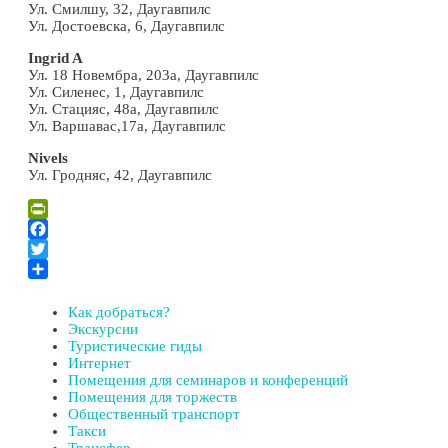
Ул. Смилшу, 32, Даугавпилс
Ул. Достоевска, 6, Даугавпилс
Ingrid A
Ул. 18 Новембра, 203a, Даугавпилс
Ул. Силенес, 1, Даугавпилс
Ул. Стацияс, 48a, Даугавпилс
Ул. Варшавас,17a, Даугавпилс
Nivels
Ул. Гродняс, 42, Даугавпилс
PrintFriendly
Facebook
Twitter
Отправить
Как добраться?
Экскурсии
Туристические гиды
Интернет
Помещения для семинаров и конференций
Помещения для торжеств
Общественный транспорт
Такси