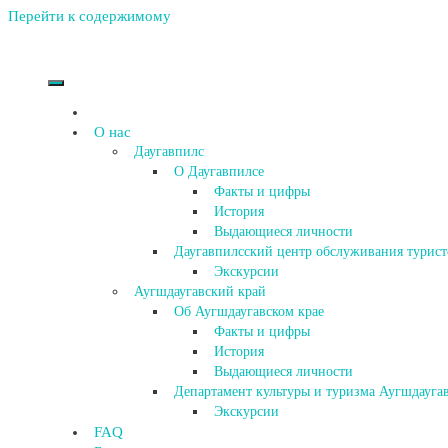
Перейти к содержимому
О нас
Даугавпилс
О Даугавпилсе
Факты и цифры
История
Выдающиеся личности
Даугавпилсский центр обслуживания турист
Экскурсии
Аугшдаугавский край
Об Аугшдаугавском крае
Факты и цифры
История
Выдающиеся личности
Департамент культуры и туризма Аугшдаугав
Экскурсии
FAQ