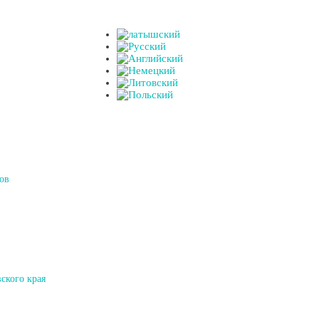
ов
ского края