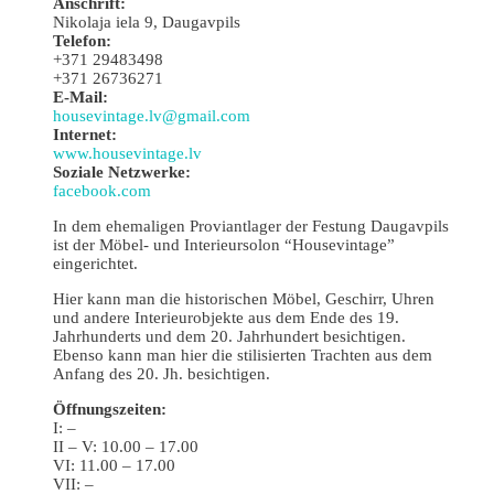
Anschrift:
Nikolaja iela 9, Daugavpils
Telefon:
+371 29483498
+371 26736271
E-Mail:
housevintage.lv@gmail.com
Internet:
www.housevintage.lv
Soziale Netzwerke:
facebook.com
In dem ehemaligen Proviantlager der Festung Daugavpils
ist der Möbel- und Interieursolon “Housevintage”
eingerichtet.
Hier kann man die historischen Möbel, Geschirr, Uhren
und andere Interieurobjekte aus dem Ende des 19.
Jahrhunderts und dem 20. Jahrhundert besichtigen.
Ebenso kann man hier die stilisierten Trachten aus dem
Anfang des 20. Jh. besichtigen.
Öffnungszeiten:
I: –
II – V: 10.00 – 17.00
VI: 11.00 – 17.00
VII: –