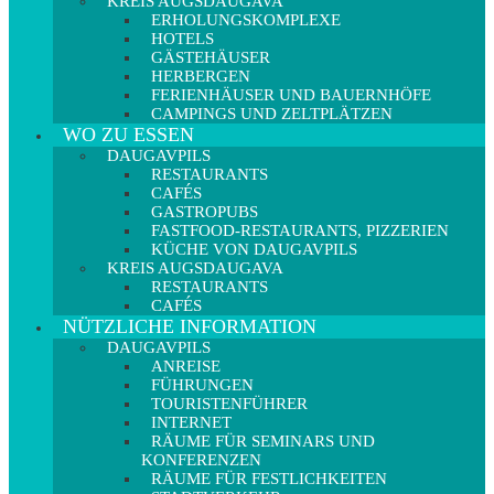
KREIS AUGSDAUGAVA
ERHOLUNGSKOMPLEXE
HOTELS
GÄSTEHÄUSER
HERBERGEN
FERIENHÄUSER UND BAUERNHÖFE
CAMPINGS UND ZELTPLÄTZEN
WO ZU ESSEN
DAUGAVPILS
RESTAURANTS
CAFÉS
GASTROPUBS
FASTFOOD-RESTAURANTS, PIZZERIEN
KÜCHE VON DAUGAVPILS
KREIS AUGSDAUGAVA
RESTAURANTS
CAFÉS
NÜTZLICHE INFORMATION
DAUGAVPILS
ANREISE
FÜHRUNGEN
TOURISTENFÜHRER
INTERNET
RÄUME FÜR SEMINARS UND
KONFERENZEN
RÄUME FÜR FESTLICHKEITEN