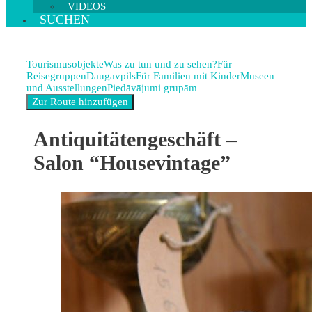
VIDEOS
SUCHEN
Tourismusobjekte
Was zu tun und zu sehen?
Für
Reisegruppen
Daugavpils
Für Familien mit Kinder
Museen
und Ausstellungen
Piedāvājumi grupām
Antiquitätengeschäft –
Salon “Housevintage”