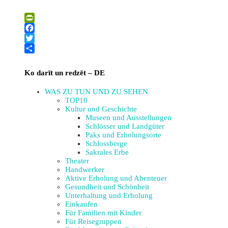
Leaflet
| ©
OpenStreetMap
×
+
Antiquitätengeschäft – Salon “Housevintage”
PrintFriendly
−
Facebook
Twitter
Teilen
Ko darīt un redzēt – DE
WAS ZU TUN UND ZU SEHEN
TOP10
Kultur und Geschichte
Museen und Ausstellungen
Schlösser und Landgüter
Paks und Erholungsorte
Schlossberge
Sakrales Erbe
Theater
Handwerker
Aktive Erholung und Abenteuer
Gesundheit und Schönheit
Unterhaltung und Erholung
Einkaufen
Für Familien mit Kinder
Für Reisegruppen