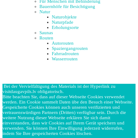
Für Menschen mit Behinderung
Bauernhöfe für Besichtigung
Natur
Naturobjekte
Naturpfade
Erholungsorte
Saunas
Routen
Autorouten
Spaziergangrouten
Fahrradrouten
Wasserrouten
Bei der Vervielfältigung des Materials ist der Hyperlink zu
visitdaugavpils.lv obligatorisch.
Bitte beachten Sie, dass auf dieser Webseite Cookies verwendet
werden. Ein Cookie sammelt Daten übe den Besuch einer Webseite.
Gespeicherte Cookies können auch unseren verifizierten und
vertrauenswürdigen Partnern (Dritten) verfügbar sein. Durch die
weitere Nutzung dieser Webseite erklären Sie sich damit
einverstanden, dass wir Cookies auf Ihrem Gerät speichern und
verwenden. Sie können Ihre Einwilligung jederzeit widerrufen,
indem Sie Ihre gespeicherten Cookies löschen.