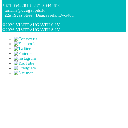
+371 65422818 +371 26444810
turisms@daugavpils.lv
22a Rigas Street, Daugavpils, LV-5401
©2026 VISITDAUGAVPILS.LV
©2026 VISITDAUGAVPILS.LV