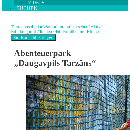
VIDEOS
SUCHEN
Tourismusobjekte
Was zu tun und zu sehen?
Aktive
Erholung und Abenteuer
Für Familien mit Kinder
Abenteuerpark
„Daugavpils Tarzāns“