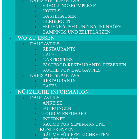
KREIS AUGSDAUGAVA
ERHOLUNGSKOMPLEXE
HOTELS
GÄSTEHÄUSER
HERBERGEN
FERIENHÄUSER UND BAUERNHÖFE
CAMPINGS UND ZELTPLÄTZEN
WO ZU ESSEN
DAUGAVPILS
RESTAURANTS
CAFÉS
GASTROPUBS
FASTFOOD-RESTAURANTS, PIZZERIEN
KÜCHE VON DAUGAVPILS
KREIS AUGSDAUGAVA
RESTAURANTS
CAFÉS
NÜTZLICHE INFORMATION
DAUGAVPILS
ANREISE
FÜHRUNGEN
TOURISTENFÜHRER
INTERNET
RÄUME FÜR SEMINARS UND
KONFERENZEN
RÄUME FÜR FESTLICHKEITEN