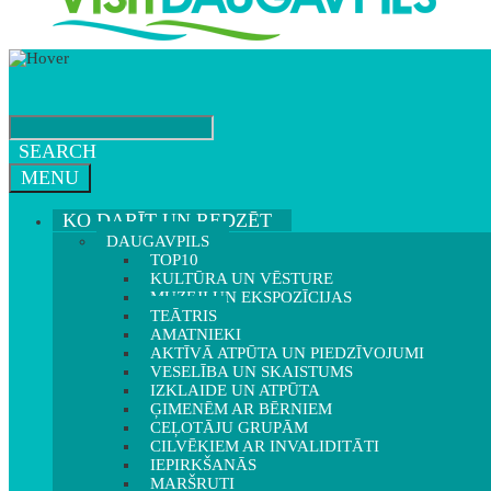
SEARCH
MENU
KO DARĪT UN REDZĒT
DAUGAVPILS
TOP10
KULTŪRA UN VĒSTURE
MUZEJI UN EKSPOZĪCIJAS
TEĀTRIS
AMATNIEKI
AKTĪVĀ ATPŪTA UN PIEDZĪVOJUMI
VESELĪBA UN SKAISTUMS
IZKLAIDE UN ATPŪTA
ĢIMENĒM AR BĒRNIEM
CEĻOTĀJU GRUPĀM
CILVĒKIEM AR INVALIDITĀTI
IEPIRKŠANĀS
MARŠRUTI