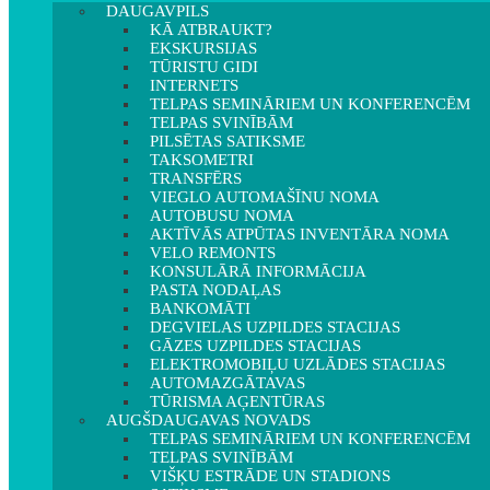
DAUGAVPILS
KĀ ATBRAUKT?
EKSKURSIJAS
TŪRISTU GIDI
INTERNETS
TELPAS SEMINĀRIEM UN KONFERENCĒM
TELPAS SVINĪBĀM
PILSĒTAS SATIKSME
TAKSOMETRI
TRANSFĒRS
VIEGLO AUTOMAŠĪNU NOMA
AUTOBUSU NOMA
AKTĪVĀS ATPŪTAS INVENTĀRA NOMA
VELO REMONTS
KONSULĀRĀ INFORMĀCIJA
PASTA NODAĻAS
BANKOMĀTI
DEGVIELAS UZPILDES STACIJAS
GĀZES UZPILDES STACIJAS
ELEKTROMOBIĻU UZLĀDES STACIJAS
AUTOMAZGĀTAVAS
TŪRISMA AĢENTŪRAS
AUGŠDAUGAVAS NOVADS
TELPAS SEMINĀRIEM UN KONFERENCĒM
TELPAS SVINĪBĀM
VIŠĶU ESTRĀDE UN STADIONS