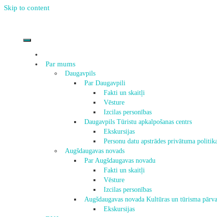
Skip to content
Par mums
Daugavpils
Par Daugavpili
Fakti un skaitļi
Vēsture
Izcilas personības
Daugavpils Tūristu apkalpošanas centrs
Ekskursijas
Personu datu apstrādes privātuma politik
Augšdaugavas novads
Par Augšdaugavas novadu
Fakti un skaitļi
Vēsture
Izcilas personības
Augšdaugavas novada Kultūras un tūrisma pārva
Ekskursijas