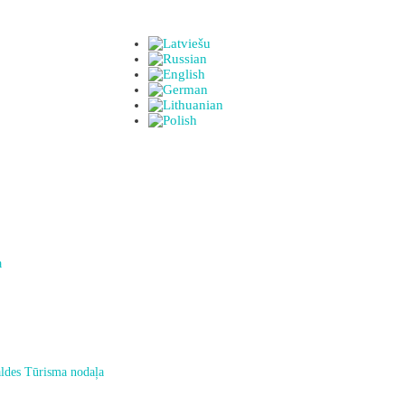
a
ldes Tūrisma nodaļa