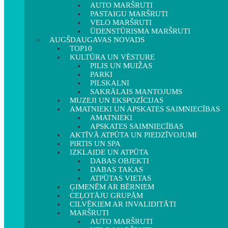
AUTO MARŠRUTI
PASTAIGU MARŠRUTI
VELO MARŠRUTI
ŪDENSTŪRISMA MARŠRUTI
AUGŠDAUGAVAS NOVADS
TOP10
KULTŪRA UN VĒSTURE
PILIS UN MUIŽAS
PARKI
PILSKALNI
SAKRĀLAIS MANTOJUMS
MUZEJI UN EKSPOZĪCIJAS
AMATNIEKI UN APSKATES SAIMNIECĪBAS
AMATNIEKI
APSKATES SAIMNIECĪBAS
AKTĪVĀ ATPŪTA UN PIEDZĪVOJUMI
PIRTIS UN SPA
IZKLAIDE UN ATPŪTA
DABAS OBJEKTI
DABAS TAKAS
ATPŪTAS VIETAS
ĢIMENĒM AR BĒRNIEM
CEĻOTĀJU GRUPĀM
CILVĒKIEM AR INVALIDITĀTI
MARŠRUTI
AUTO MARŠRUTI