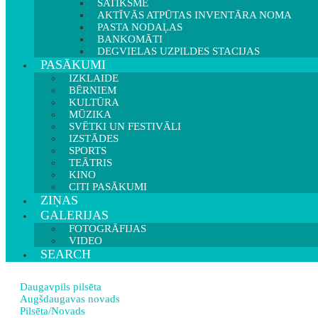
SATIKSME
AKTĪVĀS ATPŪTAS INVENTĀRA NOMA
PASTA NODAĻAS
BANKOMĀTI
DEGVIELAS UZPILDES STACIJAS
PASĀKUMI
IZKLAIDE
BĒRNIEM
KULTŪRA
MŪZIKA
SVĒTKI UN FESTIVĀLI
IZSTĀDES
SPORTS
TEĀTRIS
KINO
CITI PASĀKUMI
ZIŅAS
GALERIJAS
FOTOGRĀFIJAS
VIDEO
SEARCH
Daugavpils pilsēta
Augšdaugavas novads
Pilsēta/Novads