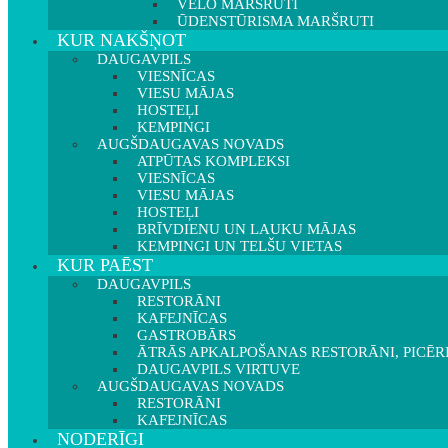
VELO MARŠRUTI
ŪDENSTŪRISMA MARŠRUTI
KUR NAKŠŅOT
DAUGAVPILS
VIESNĪCAS
VIESU MĀJAS
HOSTEĻI
KEMPINGI
AUGŠDAUGAVAS NOVADS
ATPŪTAS KOMPLEKSI
VIESNĪCAS
VIESU MĀJAS
HOSTEĻI
BRĪVDIENU UN LAUKU MĀJAS
KEMPINGI UN TELŠU VIETAS
KUR PAĒST
DAUGAVPILS
RESTORĀNI
KAFEJNĪCAS
GASTROBĀRS
ĀTRĀS APKALPOŠANAS RESTORĀNI, PICĒR
DAUGAVPILS VIRTUVE
AUGŠDAUGAVAS NOVADS
RESTORĀNI
KAFEJNĪCAS
NODERĪGI