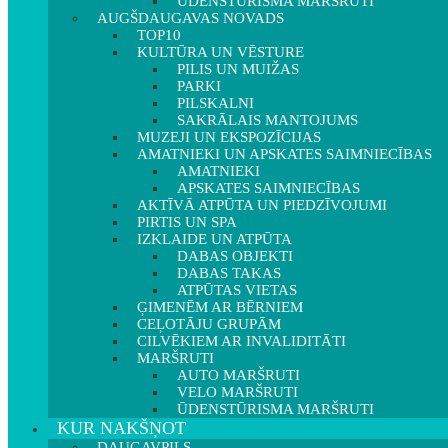
ŪDENSTŪRISMA MARŠRUTI
AUGŠDAUGAVAS NOVADS
TOP10
KULTŪRA UN VĒSTURE
PILIS UN MUIŽAS
PARKI
PILSKALNI
SAKRĀLAIS MANTOJUMS
MUZEJI UN EKSPOZĪCIJAS
AMATNIEKI UN APSKATES SAIMNIECĪBAS
AMATNIEKI
APSKATES SAIMNIECĪBAS
AKTĪVĀ ATPŪTA UN PIEDZĪVOJUMI
PIRTIS UN SPA
IZKLAIDE UN ATPŪTA
DABAS OBJEKTI
DABAS TAKAS
ATPŪTAS VIETAS
ĢIMENĒM AR BĒRNIEM
CEĻOTĀJU GRUPĀM
CILVĒKIEM AR INVALIDITĀTI
MARŠRUTI
AUTO MARŠRUTI
VELO MARŠRUTI
ŪDENSTŪRISMA MARŠRUTI
KUR NAKŠŅOT
DAUGAVPILS