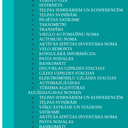
TŪRISTU GIDI
INTERNETS
TELPAS SEMINĀRIEM UN KONFERENCĒM
TELPAS SVINĪBĀM
PILSĒTAS SATIKSME
TAKSOMETRI
TRANSFĒRS
VIEGLO AUTOMAŠĪNU NOMA
AUTOBUSU NOMA
AKTĪVĀS ATPŪTAS INVENTĀRA NOMA
VELO REMONTS
KONSULĀRĀ INFORMĀCIJA
PASTA NODAĻAS
BANKOMĀTI
DEGVIELAS UZPILDES STACIJAS
GĀZES UZPILDES STACIJAS
ELEKTROMOBIĻU UZLĀDES STACIJAS
AUTOMAZGĀTAVAS
TŪRISMA AĢENTŪRAS
AUGŠDAUGAVAS NOVADS
TELPAS SEMINĀRIEM UN KONFERENCĒM
TELPAS SVINĪBĀM
VIŠĶU ESTRĀDE UN STADIONS
SATIKSME
AKTĪVĀS ATPŪTAS INVENTĀRA NOMA
PASTA NODAĻAS
BANKOMĀTI