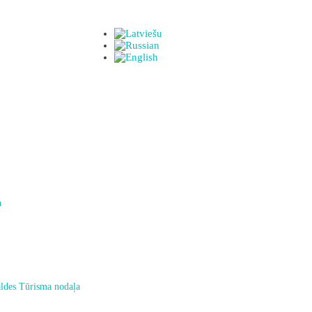
a
ldes Tūrisma nodaļa