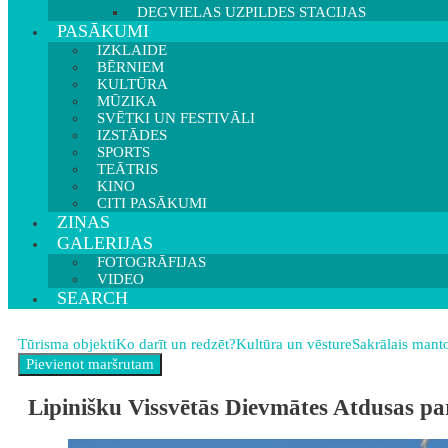
DEGVIELAS UZPILDES STACIJAS
PASĀKUMI
IZKLAIDE
BĒRNIEM
KULTŪRA
MŪZIKA
SVĒTKI UN FESTIVĀLI
IZSTĀDES
SPORTS
TEĀTRIS
KINO
CITI PASĀKUMI
ZIŅAS
GALERIJAS
FOTOGRĀFIJAS
VIDEO
SEARCH
Tūrisma objekti
Ko darīt un redzēt?
Kultūra un vēsture
Sakrālais mant
Lipinišku Vissvētās Dievmātes Atdusas par