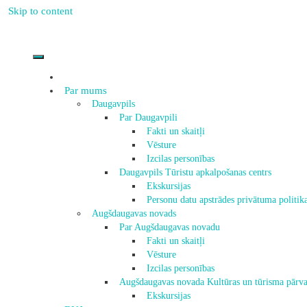
Skip to content
Par mums
Daugavpils
Par Daugavpili
Fakti un skaitļi
Vēsture
Izcilas personības
Daugavpils Tūristu apkalpošanas centrs
Ekskursijas
Personu datu apstrādes privātuma politik
Augšdaugavas novads
Par Augšdaugavas novadu
Fakti un skaitļi
Vēsture
Izcilas personības
Augšdaugavas novada Kultūras un tūrisma pārva
Ekskursijas