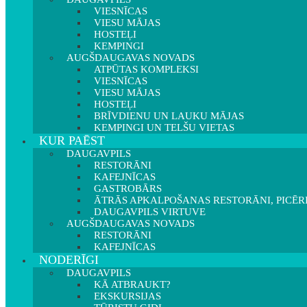
VIESNĪCAS
VIESU MĀJAS
HOSTEĻI
KEMPINGI
AUGŠDAUGAVAS NOVADS
ATPŪTAS KOMPLEKSI
VIESNĪCAS
VIESU MĀJAS
HOSTEĻI
BRĪVDIENU UN LAUKU MĀJAS
KEMPINGI UN TELŠU VIETAS
KUR PAĒST
DAUGAVPILS
RESTORĀNI
KAFEJNĪCAS
GASTROBĀRS
ĀTRĀS APKALPOŠANAS RESTORĀNI, PICĒR
DAUGAVPILS VIRTUVE
AUGŠDAUGAVAS NOVADS
RESTORĀNI
KAFEJNĪCAS
NODERĪGI
DAUGAVPILS
KĀ ATBRAUKT?
EKSKURSIJAS