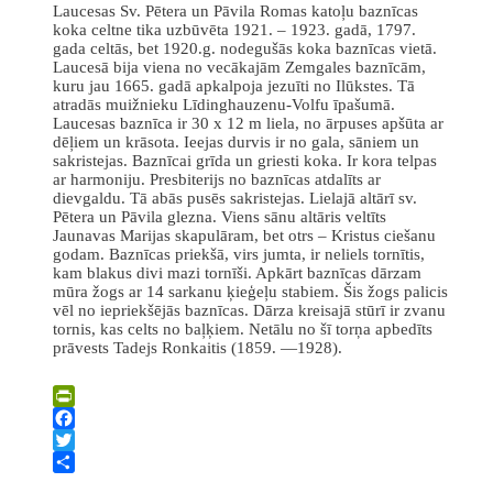
Laucesas Sv. Pētera un Pāvila Romas katoļu baznīcas
koka celtne tika uzbūvēta 1921. – 1923. gadā, 1797.
gada celtās, bet 1920.g. nodegušās koka baznīcas vietā.
Laucesā bija viena no vecākajām Zemgales baznīcām,
kuru jau 1665. gadā apkalpoja jezuīti no Ilūkstes. Tā
atradās muižnieku Līdinghauzenu-Volfu īpašumā.
Laucesas baznīca ir 30 x 12 m liela, no ārpuses apšūta ar
dēļiem un krāsota. Ieejas durvis ir no gala, sāniem un
sakristejas. Baznīcai grīda un griesti koka. Ir kora telpas
ar harmoniju. Presbiterijs no baznīcas atdalīts ar
dievgaldu. Tā abās pusēs sakristejas. Lielajā altārī sv.
Pētera un Pāvila glezna. Viens sānu altāris veltīts
Jaunavas Marijas skapulāram, bet otrs – Kristus ciešanu
godam. Baznīcas priekšā, virs jumta, ir neliels tornītis,
kam blakus divi mazi tornīši. Apkārt baznīcas dārzam
mūra žogs ar 14 sarkanu ķieģeļu stabiem. Šis žogs palicis
vēl no iepriekšējās baznīcas. Dārza kreisajā stūrī ir zvanu
tornis, kas celts no baļķiem. Netālu no šī torņa apbedīts
prāvests Tadejs Ronkaitis (1859. —1928).
Leaflet
| ©
OpenStreetMap
×
+
Laucesas Sv. Pētera un Pāvila Romas katoļu baznīca
PrintFriendly
−
Facebook
Twitter
Share