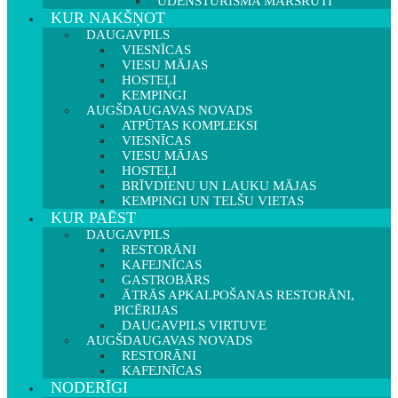
ŪDENSTŪRISMA MARŠRUTI
KUR NAKŠŅOT
DAUGAVPILS
VIESNĪCAS
VIESU MĀJAS
HOSTEĻI
KEMPINGI
AUGŠDAUGAVAS NOVADS
ATPŪTAS KOMPLEKSI
VIESNĪCAS
VIESU MĀJAS
HOSTEĻI
BRĪVDIENU UN LAUKU MĀJAS
KEMPINGI UN TELŠU VIETAS
KUR PAĒST
DAUGAVPILS
RESTORĀNI
KAFEJNĪCAS
GASTROBĀRS
ĀTRĀS APKALPOŠANAS RESTORĀNI,
PICĒRIJAS
DAUGAVPILS VIRTUVE
AUGŠDAUGAVAS NOVADS
RESTORĀNI
KAFEJNĪCAS
NODERĪGI