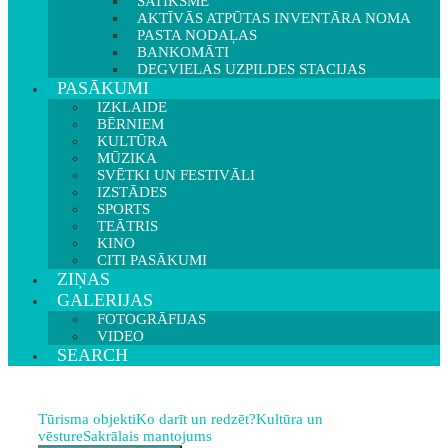
SATIKSME
AKTĪVĀS ATPŪTAS INVENTĀRA NOMA
PASTA NODAĻAS
BANKOMĀTI
DEGVIELAS UZPILDES STACIJAS
PASĀKUMI
IZKLAIDE
BĒRNIEM
KULTŪRA
MŪZIKA
SVĒTKI UN FESTIVĀLI
IZSTĀDES
SPORTS
TEĀTRIS
KINO
CITI PASĀKUMI
ZIŅAS
GALERIJAS
FOTOGRĀFIJAS
VIDEO
SEARCH
Tūrisma objekti
Ko darīt un redzēt?
Kultūra un
vēsture
Sakrālais mantojums