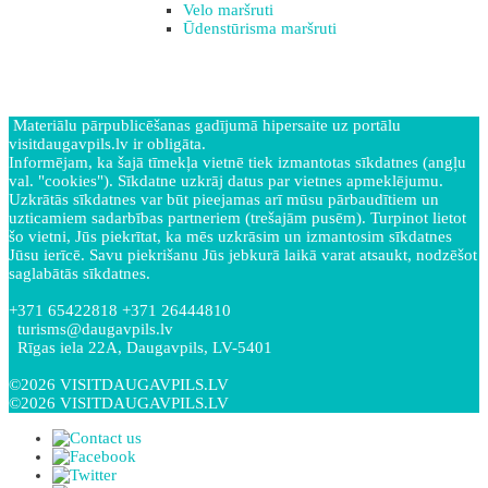
Velo maršruti
Ūdenstūrisma maršruti
Materiālu pārpublicēšanas gadījumā hipersaite uz portālu
visitdaugavpils.lv ir obligāta.
Informējam, ka šajā tīmekļa vietnē tiek izmantotas sīkdatnes (angļu
val. "cookies"). Sīkdatne uzkrāj datus par vietnes apmeklējumu.
Uzkrātās sīkdatnes var būt pieejamas arī mūsu pārbaudītiem un
uzticamiem sadarbības partneriem (trešajām pusēm). Turpinot lietot
šo vietni, Jūs piekrītat, ka mēs uzkrāsim un izmantosim sīkdatnes
Jūsu ierīcē. Savu piekrišanu Jūs jebkurā laikā varat atsaukt, nodzēšot
saglabātās sīkdatnes.
+371 65422818 +371 26444810
turisms@daugavpils.lv
Rīgas iela 22A, Daugavpils, LV-5401
©2026 VISITDAUGAVPILS.LV
©2026 VISITDAUGAVPILS.LV