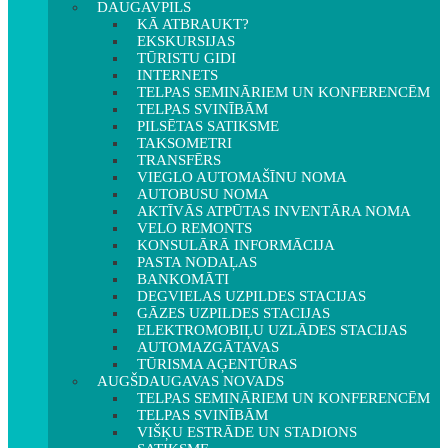
DAUGAVPILS
KĀ ATBRAUKT?
EKSKURSIJAS
TŪRISTU GIDI
INTERNETS
TELPAS SEMINĀRIEM UN KONFERENCĒM
TELPAS SVINĪBĀM
PILSĒTAS SATIKSME
TAKSOMETRI
TRANSFĒRS
VIEGLO AUTOMAŠĪNU NOMA
AUTOBUSU NOMA
AKTĪVĀS ATPŪTAS INVENTĀRA NOMA
VELO REMONTS
KONSULĀRĀ INFORMĀCIJA
PASTA NODAĻAS
BANKOMĀTI
DEGVIELAS UZPILDES STACIJAS
GĀZES UZPILDES STACIJAS
ELEKTROMOBIĻU UZLĀDES STACIJAS
AUTOMAZGĀTAVAS
TŪRISMA AĢENTŪRAS
AUGŠDAUGAVAS NOVADS
TELPAS SEMINĀRIEM UN KONFERENCĒM
TELPAS SVINĪBĀM
VIŠĶU ESTRĀDE UN STADIONS