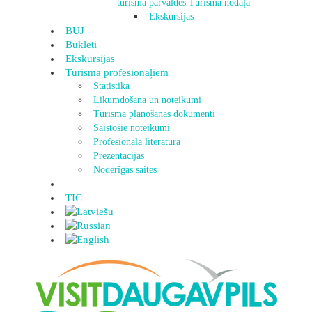
tūrisma pārvaldes Tūrisma nodaļa
Ekskursijas
BUJ
Bukleti
Ekskursijas
Tūrisma profesionāļiem
Statistika
Likumdošana un noteikumi
Tūrisma plānošanas dokumenti
Saistošie noteikumi
Profesionālā literatūra
Prezentācijas
Noderīgas saites
TIC