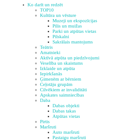
Ko darīt un redzēt
TOP10
Kultūra un vēsture
Muzeji un ekspozīcijas
Pilis un muižas
Parki un atpūtas vietas
Pilskalni
Sakrālais mantojums
Teātris
Amatnieki
Aktīvā atpūta un piedzīvojumi
Veselība un skaistums
Izklaide un atpūta
Iepirkšanās
Ģimenēm ar bērniem
Ceļotāju grupām
Cilvēkiem ar invaliditāti
Apskates saimniecības
Daba
Dabas objekti
Dabas takas
Atpūtas vietas
Pirtis
Maršruti
Auto maršruti
Pastaigu maršruti