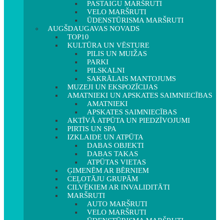
PASTAIGU MARŠRUTI
VELO MARŠRUTI
ŪDENSTŪRISMA MARŠRUTI
AUGŠDAUGAVAS NOVADS
TOP10
KULTŪRA UN VĒSTURE
PILIS UN MUIŽAS
PARKI
PILSKALNI
SAKRĀLAIS MANTOJUMS
MUZEJI UN EKSPOZĪCIJAS
AMATNIEKI UN APSKATES SAIMNIECĪBAS
AMATNIEKI
APSKATES SAIMNIECĪBAS
AKTĪVĀ ATPŪTA UN PIEDZĪVOJUMI
PIRTIS UN SPA
IZKLAIDE UN ATPŪTA
DABAS OBJEKTI
DABAS TAKAS
ATPŪTAS VIETAS
ĢIMENĒM AR BĒRNIEM
CEĻOTĀJU GRUPĀM
CILVĒKIEM AR INVALIDITĀTI
MARŠRUTI
AUTO MARŠRUTI
VELO MARŠRUTI