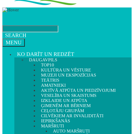
SEARCH
MENU
KO DARĪT UN REDZĒT
DAUGAVPILS
TOP10
KULTŪRA UN VĒSTURE
MUZEJI UN EKSPOZĪCIJAS
TEĀTRIS
AMATNIEKI
AKTĪVĀ ATPŪTA UN PIEDZĪVOJUMI
VESELĪBA UN SKAISTUMS
IZKLAIDE UN ATPŪTA
ĢIMENĒM AR BĒRNIEM
CEĻOTĀJU GRUPĀM
CILVĒKIEM AR INVALIDITĀTI
IEPIRKŠANĀS
MARŠRUTI
AUTO MARŠRUTI