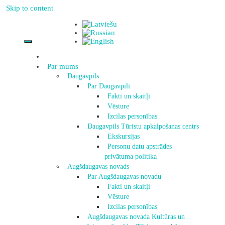
Skip to content
Par mums
Daugavpils
Par Daugavpili
Fakti un skaitļi
Vēsture
Izcilas personības
Daugavpils Tūristu apkalpošanas centrs
Ekskursijas
Personu datu apstrādes
privātuma politika
Augšdaugavas novads
Par Augšdaugavas novadu
Fakti un skaitļi
Vēsture
Izcilas personības
Augšdaugavas novada Kultūras un