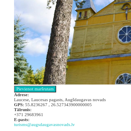
Аdrese:
Laucese, Laucesas pagasts, Augšdaugavas novads
GPS:
55.8236267 , 26.527343900000005
Tālrunis:
+371 29683961
E-pasts:
turisms@augsdaugavasnovads.lv