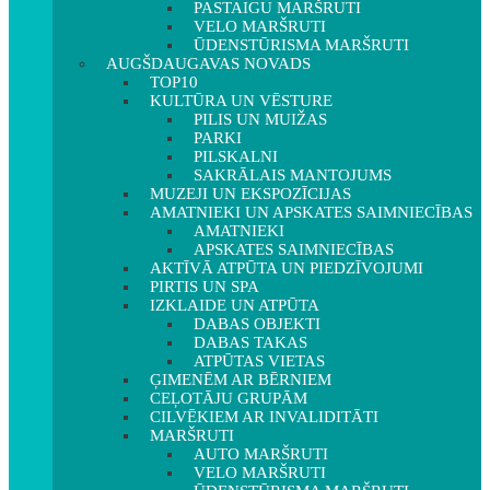
PASTAIGU MARŠRUTI
VELO MARŠRUTI
ŪDENSTŪRISMA MARŠRUTI
AUGŠDAUGAVAS NOVADS
TOP10
KULTŪRA UN VĒSTURE
PILIS UN MUIŽAS
PARKI
PILSKALNI
SAKRĀLAIS MANTOJUMS
MUZEJI UN EKSPOZĪCIJAS
AMATNIEKI UN APSKATES SAIMNIECĪBAS
AMATNIEKI
APSKATES SAIMNIECĪBAS
AKTĪVĀ ATPŪTA UN PIEDZĪVOJUMI
PIRTIS UN SPA
IZKLAIDE UN ATPŪTA
DABAS OBJEKTI
DABAS TAKAS
ATPŪTAS VIETAS
ĢIMENĒM AR BĒRNIEM
CEĻOTĀJU GRUPĀM
CILVĒKIEM AR INVALIDITĀTI
MARŠRUTI
AUTO MARŠRUTI
VELO MARŠRUTI