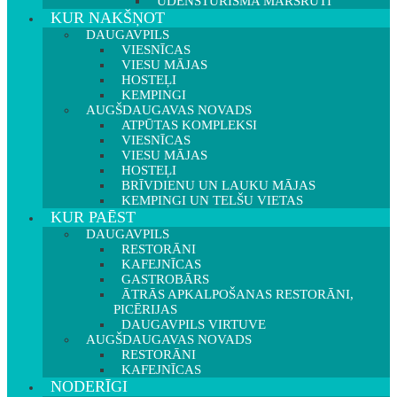
ŪDENSTŪRISMA MARŠRUTI
KUR NAKŠŅOT
DAUGAVPILS
VIESNĪCAS
VIESU MĀJAS
HOSTEĻI
KEMPINGI
AUGŠDAUGAVAS NOVADS
ATPŪTAS KOMPLEKSI
VIESNĪCAS
VIESU MĀJAS
HOSTEĻI
BRĪVDIENU UN LAUKU MĀJAS
KEMPINGI UN TELŠU VIETAS
KUR PAĒST
DAUGAVPILS
RESTORĀNI
KAFEJNĪCAS
GASTROBĀRS
ĀTRĀS APKALPOŠANAS RESTORĀNI,
PICĒRIJAS
DAUGAVPILS VIRTUVE
AUGŠDAUGAVAS NOVADS
RESTORĀNI
KAFEJNĪCAS
NODERĪGI