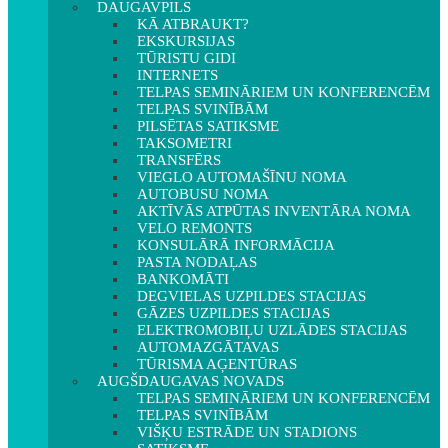
DAUGAVPILS
KĀ ATBRAUKT?
EKSKURSIJAS
TŪRISTU GIDI
INTERNETS
TELPAS SEMINĀRIEM UN KONFERENCĒM
TELPAS SVINĪBĀM
PILSĒTAS SATIKSME
TAKSOMETRI
TRANSFĒRS
VIEGLO AUTOMAŠĪNU NOMA
AUTOBUSU NOMA
AKTĪVĀS ATPŪTAS INVENTĀRA NOMA
VELO REMONTS
KONSULĀRĀ INFORMĀCIJA
PASTA NODAĻAS
BANKOMĀTI
DEGVIELAS UZPILDES STACIJAS
GĀZES UZPILDES STACIJAS
ELEKTROMOBIĻU UZLĀDES STACIJAS
AUTOMAZGĀTAVAS
TŪRISMA AĢENTŪRAS
AUGŠDAUGAVAS NOVADS
TELPAS SEMINĀRIEM UN KONFERENCĒM
TELPAS SVINĪBĀM
VIŠĶU ESTRĀDE UN STADIONS