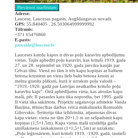
Аdrese:
Laucese, Laucesas pagasts, Augšdaugavas novads
GPS:
55.840405 , 26.503064999999992
Tālrunis:
+371 65476860
E-pasts:
parvalde@laucese.lv
Lauceses katoļu kapos ir divas poļu karavīru apbedījumu
vietas. Tajās apbedīti poļu karavīri, kas krituši 1919. gada
27. un 28. septembrī un 1920. gada janvāra kaujās par
Grīvas tiltu. Vienā no tām ir trīs kapu kopiņas ar baltiem
betona krustiem un viens liels balts betona krusts ar
melnu granīta plāksni, kurā ir uzraksts poļu valodā –
“1919.-1920. gadā par Latvijas neatkarību kritušo poļu
karavīru kapi”. Otrā apbedījumu vieta, kas atrodas kapu
malā, pēc II pasaules kara tika nopostīta, bet 1995. gadā
šī vieta tika sakārtota. Projektu sagatavoja arhitekte Vanda
Bauļina, tēlniecības darbus veica mākslinieks Romualds
Gibovskis. Teritorija tika izlīdzināta, atjaunotas divas
kapa vietas: viena no tām 20×1,5 m un sešpadsmit kapu
kopiņas (1,5×1,5m). Kapa vietas malā uzstādīja gaiša
smilšakmens laukakmeni (1×1,5×1,5m) ar uzrakstu:
„Poļu leģionāriem, kuri krituši 1919. -1920. gadā, tautieši