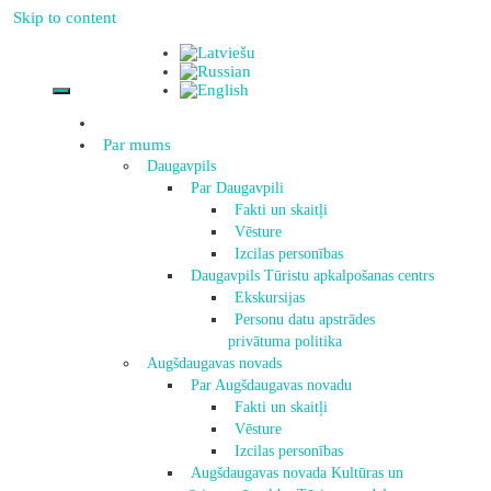
Skip to content
Par mums
Daugavpils
Par Daugavpili
Fakti un skaitļi
Vēsture
Izcilas personības
Daugavpils Tūristu apkalpošanas centrs
Ekskursijas
Personu datu apstrādes
privātuma politika
Augšdaugavas novads
Par Augšdaugavas novadu
Fakti un skaitļi
Vēsture
Izcilas personības
Augšdaugavas novada Kultūras un