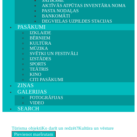
SATIKSME
AKTĪVĀS ATPŪTAS INVENTĀRA NOMA
PASTA NODAĻAS
BANKOMĀTI
DEGVIELAS UZPILDES STACIJAS
PASĀKUMI
IZKLAIDE
BĒRNIEM
KULTŪRA
MŪZIKA
SVĒTKI UN FESTIVĀLI
IZSTĀDES
SPORTS
TEĀTRIS
KINO
CITI PASĀKUMI
ZIŅAS
GALERIJAS
FOTOGRĀFIJAS
VIDEO
SEARCH
Tūrisma objekti
Ko darīt un redzēt?
Kultūra un vēsture