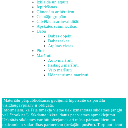
Izklaide un atpūta
Iepirkšanās
Ģimenēm ar bērniem
Ceļotāju grupām
Cilvēkiem ar invaliditāti
Apskates saimniecības
Daba
Dabas objekti
Dabas takas
Atpūtas vietas
Pirtis
Maršruti
Auto maršruti
Pastaigu maršruti
Velo maršruti
Ūdenstūrisma maršruti
Materiālu pārpublicēšanas gadījumā hipersaite uz portālu
visitdaugavpils.lv ir obligāta.
Informējam, ka šajā tīmekļa vietnē tiek izmantotas sīkdatnes (angļu
val. "cookies"). Sīkdatne uzkrāj datus par vietnes apmeklējumu.
Uzkrātās sīkdatnes var būt pieejamas arī mūsu pārbaudītiem un
uzticamiem sadarbības partneriem (trešajām pusēm). Turpinot lietot