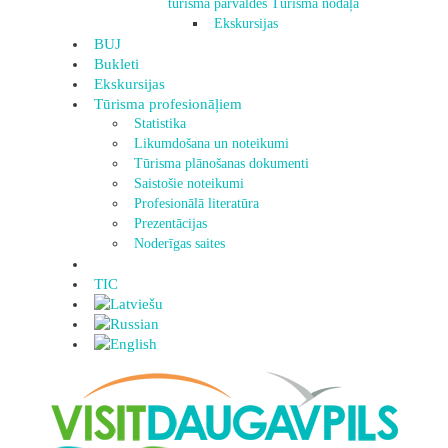
tūrisma pārvaldes Tūrisma nodaļa
Ekskursijas
BUJ
Bukleti
Ekskursijas
Tūrisma profesionāļiem
Statistika
Likumdošana un noteikumi
Tūrisma plānošanas dokumenti
Saistošie noteikumi
Profesionālā literatūra
Prezentācijas
Noderīgas saites
TIC