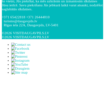
šo vietni, Jūs piekrītat, ka mēs uzkrāsim un izmantosim sīkdatnes
Jūsu ierīcē. Savu piekrišanu Jūs jebkurā laikā varat atsaukt, nodzēšot
saglabātās sīkdatnes.
+371 65422818 +371 26444810
turisms@daugavpils.lv
Rīgas iela 22A, Daugavpils, LV-5401
©2026 VISITDAUGAVPILS.LV
©2026 VISITDAUGAVPILS.LV