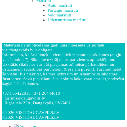
Maršruti
Auto maršruti
Pastaigu maršruti
Velo maršruti
Ūdenstūrisma maršruti
Materiālu pārpublicēšanas gadījumā hipersaite uz portālu
visitdaugavpils.lv ir obligāta.
Informējam, ka šajā tīmekļa vietnē tiek izmantotas sīkdatnes (angļu
val. "cookies"). Sīkdatne uzkrāj datus par vietnes apmeklējumu.
Uzkrātās sīkdatnes var būt pieejamas arī mūsu pārbaudītiem un
uzticamiem sadarbības partneriem (trešajām pusēm). Turpinot lietot
šo vietni, Jūs piekrītat, ka mēs uzkrāsim un izmantosim sīkdatnes
Jūsu ierīcē. Savu piekrišanu Jūs jebkurā laikā varat atsaukt, nodzēšot
saglabātās sīkdatnes.
+371 65422818 +371 26444810
turisms@daugavpils.lv
Rīgas iela 22A, Daugavpils, LV-5401
©2026 VISITDAUGAVPILS.LV
©2026 VISITDAUGAVPILS.LV