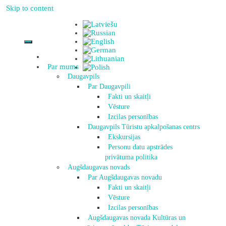
Skip to content
Par mums
Daugavpils
Par Daugavpili
Fakti un skaitļi
Vēsture
Izcilas personības
Daugavpils Tūristu apkalpošanas centrs
Ekskursijas
Personu datu apstrādes
privātuma politika
Augšdaugavas novads
Par Augšdaugavas novadu
Fakti un skaitļi
Vēsture
Izcilas personības
Augšdaugavas novada Kultūras un