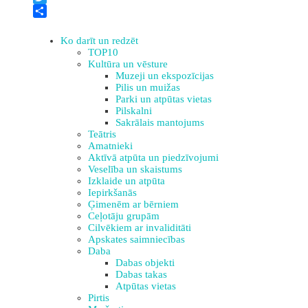
Twitter
Share
Ko darīt un redzēt
TOP10
Kultūra un vēsture
Muzeji un ekspozīcijas
Pilis un muižas
Parki un atpūtas vietas
Pilskalni
Sakrālais mantojums
Teātris
Amatnieki
Aktīvā atpūta un piedzīvojumi
Veselība un skaistums
Izklaide un atpūta
Iepirkšanās
Ģimenēm ar bērniem
Ceļotāju grupām
Cilvēkiem ar invaliditāti
Apskates saimniecības
Daba
Dabas objekti
Dabas takas
Atpūtas vietas
Pirtis