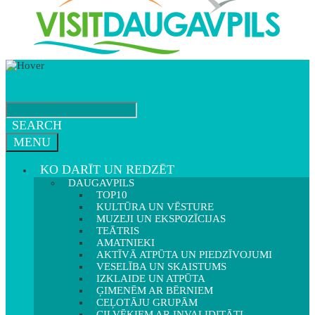
SEARCH
MENU
KO DARĪT UN REDZĒT
DAUGAVPILS
TOP10
KULTŪRA UN VĒSTURE
MUZEJI UN EKSPOZĪCIJAS
TEĀTRIS
AMATNIEKI
AKTĪVĀ ATPŪTA UN PIEDZĪVOJUMI
VESELĪBA UN SKAISTUMS
IZKLAIDE UN ATPŪTA
ĢIMENĒM AR BĒRNIEM
CEĻOTĀJU GRUPĀM
CILVĒKIEM AR INVALIDITĀTI