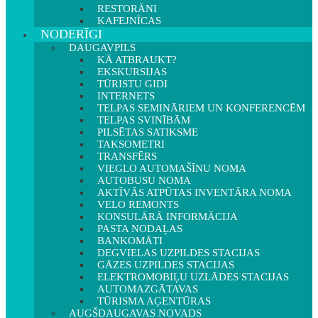
RESTORĀNI
KAFEJNĪCAS
NODERĪGI
DAUGAVPILS
KĀ ATBRAUKT?
EKSKURSIJAS
TŪRISTU GIDI
INTERNETS
TELPAS SEMINĀRIEM UN KONFERENCĒM
TELPAS SVINĪBĀM
PILSĒTAS SATIKSME
TAKSOMETRI
TRANSFĒRS
VIEGLO AUTOMAŠĪNU NOMA
AUTOBUSU NOMA
AKTĪVĀS ATPŪTAS INVENTĀRA NOMA
VELO REMONTS
KONSULĀRĀ INFORMĀCIJA
PASTA NODAĻAS
BANKOMĀTI
DEGVIELAS UZPILDES STACIJAS
GĀZES UZPILDES STACIJAS
ELEKTROMOBIĻU UZLĀDES STACIJAS
AUTOMAZGĀTAVAS
TŪRISMA AĢENTŪRAS
AUGŠDAUGAVAS NOVADS