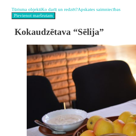
Tūrisma objekti
Ko darīt un redzēt?
Apskates saimniecības
Kokaudzētava “Sēlija”