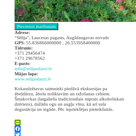
Аdrese:
“Sēlija”, Laucesas pagasts, Augšdaugavas novads
GPS:
55.836866000000 , 26.553958400000
Tālrunis:
+371 29456474
+371 29678562
E-pasts:
info@selijasdarzi.lv
Mājas lapa:
www.selijasdarzi.lv
Kokaudzētavas saimnieki piedāvā ekskursijas pa
ābeļdārzu, ābolu noliktavām un ražošanas cehiem.
Šmakovkas (latgaliešu tradicionālais stiprais alkoholiskais
dzēriens), dažādu ogu un augļu vīnu, kā arī sulu
degustācija un iegāde. Pēc iepriekšējas pieteikšanās.
Leaflet
| ©
OpenStreetMap
×
+
Kokaudzētava “Sēlija”
PrintFriendly
−
Facebook