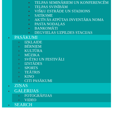
TELPAS SEMINĀRIEM UN KONFERENCĒM
TELPAS SVINĪBĀM
VIŠĶU ESTRĀDE UN STADIONS
SATIKSME
AKTĪVĀS ATPŪTAS INVENTĀRA NOMA
PASTA NODAĻAS
BANKOMĀTI
DEGVIELAS UZPILDES STACIJAS
PASĀKUMI
IZKLAIDE
BĒRNIEM
KULTŪRA
MŪZIKA
SVĒTKI UN FESTIVĀLI
IZSTĀDES
SPORTS
TEĀTRIS
KINO
CITI PASĀKUMI
ZIŅAS
GALERIJAS
FOTOGRĀFIJAS
VIDEO
SEARCH