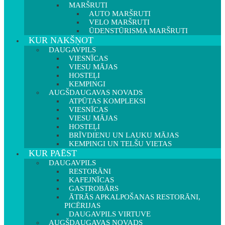
MARŠRUTI
AUTO MARŠRUTI
VELO MARŠRUTI
ŪDENSTŪRISMA MARŠRUTI
KUR NAKŠŅOT
DAUGAVPILS
VIESNĪCAS
VIESU MĀJAS
HOSTEĻI
KEMPINGI
AUGŠDAUGAVAS NOVADS
ATPŪTAS KOMPLEKSI
VIESNĪCAS
VIESU MĀJAS
HOSTEĻI
BRĪVDIENU UN LAUKU MĀJAS
KEMPINGI UN TELŠU VIETAS
KUR PAĒST
DAUGAVPILS
RESTORĀNI
KAFEJNĪCAS
GASTROBĀRS
ĀTRĀS APKALPOŠANAS RESTORĀNI,
PICĒRIJAS
DAUGAVPILS VIRTUVE
AUGŠDAUGAVAS NOVADS