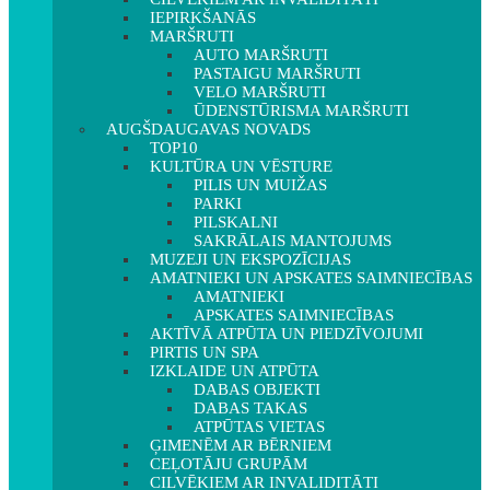
IEPIRKŠANĀS
MARŠRUTI
AUTO MARŠRUTI
PASTAIGU MARŠRUTI
VELO MARŠRUTI
ŪDENSTŪRISMA MARŠRUTI
AUGŠDAUGAVAS NOVADS
TOP10
KULTŪRA UN VĒSTURE
PILIS UN MUIŽAS
PARKI
PILSKALNI
SAKRĀLAIS MANTOJUMS
MUZEJI UN EKSPOZĪCIJAS
AMATNIEKI UN APSKATES SAIMNIECĪBAS
AMATNIEKI
APSKATES SAIMNIECĪBAS
AKTĪVĀ ATPŪTA UN PIEDZĪVOJUMI
PIRTIS UN SPA
IZKLAIDE UN ATPŪTA
DABAS OBJEKTI
DABAS TAKAS
ATPŪTAS VIETAS
ĢIMENĒM AR BĒRNIEM
CEĻOTĀJU GRUPĀM
CILVĒKIEM AR INVALIDITĀTI