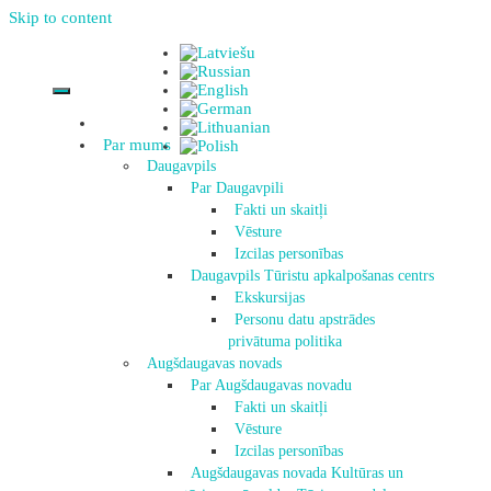
Skip to content
Par mums
Daugavpils
Par Daugavpili
Fakti un skaitļi
Vēsture
Izcilas personības
Daugavpils Tūristu apkalpošanas centrs
Ekskursijas
Personu datu apstrādes
privātuma politika
Augšdaugavas novads
Par Augšdaugavas novadu
Fakti un skaitļi
Vēsture
Izcilas personības
Augšdaugavas novada Kultūras un