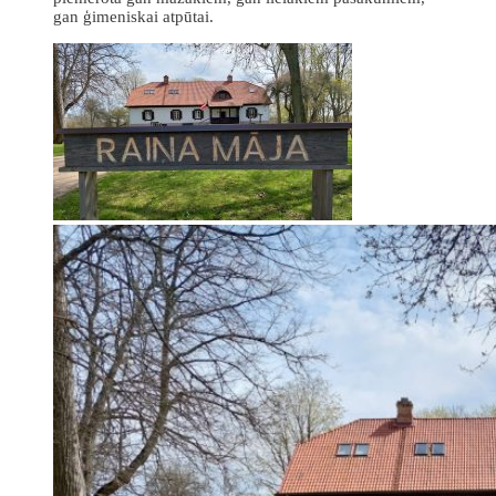
gan ģimeniskai atpūtai.