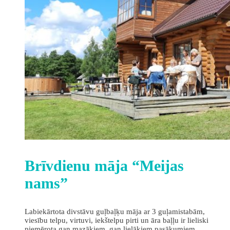
Brīvdienu māja “Meijas
nams”
Labiekārtota divstāvu guļbaļķu māja ar 3 guļamistabām,
viesību telpu, virtuvi, iekštelpu pirti un āra baļļu ir lieliski
piemērota gan mazākiem, gan lielākiem pasākumiem,