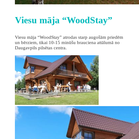
Viesu māja “WoodStay”
Viesu māja “WoodStay” atrodas starp augošām priedēm
un bērziem, tikai 10-15 minūšu brauciena attālumā no
Daugavpils pilsētas centra.