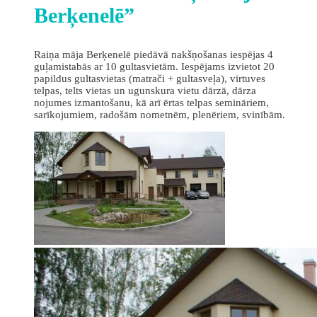
Berķenelē”
Raiņa māja Berķenelē piedāvā nakšņošanas iespējas 4
guļamistabās ar 10 gultasvietām. Iespējams izvietot 20
papildus gultasvietas (matrači + gultasveļa), virtuves
telpas, telts vietas un ugunskura vietu dārzā, dārza
nojumes izmantošanu, kā arī ērtas telpas semināriem,
sarīkojumiem, radošām nometnēm, plenēriem, svinībām.