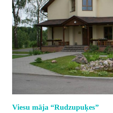
Viesu māja “Rudzupuķes”