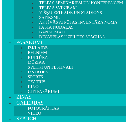
TELPAS SEMINĀRIEM UN KONFERENCĒM
TELPAS SVINĪBĀM
VIŠĶU ESTRĀDE UN STADIONS
SATIKSME
AKTĪVĀS ATPŪTAS INVENTĀRA NOMA
PASTA NODAĻAS
BANKOMĀTI
DEGVIELAS UZPILDES STACIJAS
PASĀKUMI
IZKLAIDE
BĒRNIEM
KULTŪRA
MŪZIKA
SVĒTKI UN FESTIVĀLI
IZSTĀDES
SPORTS
TEĀTRIS
KINO
CITI PASĀKUMI
ZIŅAS
GALERIJAS
FOTOGRĀFIJAS
VIDEO
SEARCH