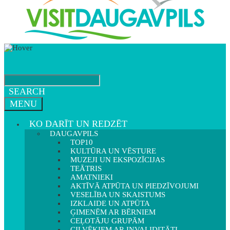
SEARCH
MENU
KO DARĪT UN REDZĒT
DAUGAVPILS
TOP10
KULTŪRA UN VĒSTURE
MUZEJI UN EKSPOZĪCIJAS
TEĀTRIS
AMATNIEKI
AKTĪVĀ ATPŪTA UN PIEDZĪVOJUMI
VESELĪBA UN SKAISTUMS
IZKLAIDE UN ATPŪTA
ĢIMENĒM AR BĒRNIEM
CEĻOTĀJU GRUPĀM
CILVĒKIEM AR INVALIDITĀTI