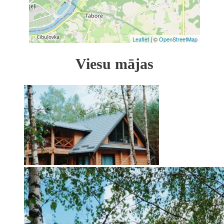
Leaflet
| ©
OpenStreetMap
Viesu mājas