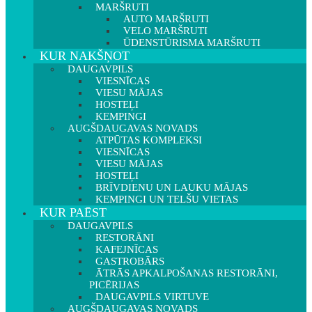
MARŠRUTI
AUTO MARŠRUTI
VELO MARŠRUTI
ŪDENSTŪRISMA MARŠRUTI
KUR NAKŠŅOT
DAUGAVPILS
VIESNĪCAS
VIESU MĀJAS
HOSTEĻI
KEMPINGI
AUGŠDAUGAVAS NOVADS
ATPŪTAS KOMPLEKSI
VIESNĪCAS
VIESU MĀJAS
HOSTEĻI
BRĪVDIENU UN LAUKU MĀJAS
KEMPINGI UN TELŠU VIETAS
KUR PAĒST
DAUGAVPILS
RESTORĀNI
KAFEJNĪCAS
GASTROBĀRS
ĀTRĀS APKALPOŠANAS RESTORĀNI,
PICĒRIJAS
DAUGAVPILS VIRTUVE
AUGŠDAUGAVAS NOVADS