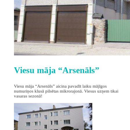
Viesu māja “Arsenāls”
Viesu māja “Arsenāls” aicina pavadīt laiku mājīgos
numuriņos klusā pilsētas mikrorajonā. Viesus uzņem tikai
vasaras sezonā!