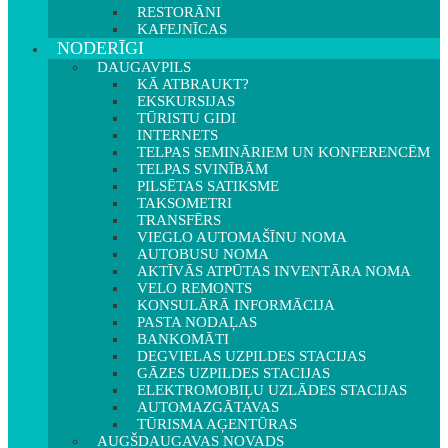
RESTORĀNI
KAFEJNĪCAS
NODERĪGI
DAUGAVPILS
KĀ ATBRAUKT?
EKSKURSIJAS
TŪRISTU GIDI
INTERNETS
TELPAS SEMINĀRIEM UN KONFERENCĒM
TELPAS SVINĪBĀM
PILSĒTAS SATIKSME
TAKSOMETRI
TRANSFĒRS
VIEGLO AUTOMAŠĪNU NOMA
AUTOBUSU NOMA
AKTĪVĀS ATPŪTAS INVENTĀRA NOMA
VELO REMONTS
KONSULĀRĀ INFORMĀCIJA
PASTA NODAĻAS
BANKOMĀTI
DEGVIELAS UZPILDES STACIJAS
GĀZES UZPILDES STACIJAS
ELEKTROMOBIĻU UZLĀDES STACIJAS
AUTOMAZGĀTAVAS
TŪRISMA AĢENTŪRAS
AUGŠDAUGAVAS NOVADS