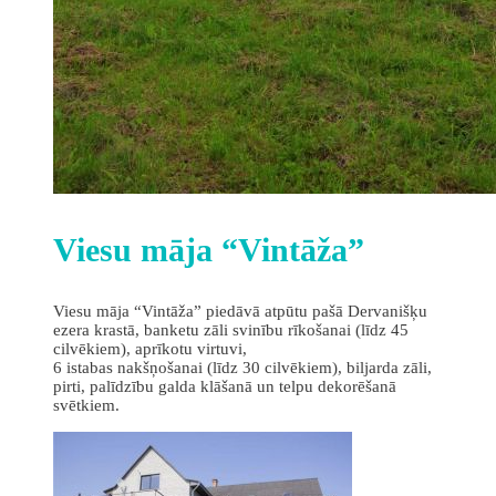
Viesu māja “Vintāža”
Viesu māja “Vintāža” piedāvā atpūtu pašā Dervanišķu
ezera krastā, banketu zāli svinību rīkošanai (līdz 45
cilvēkiem), aprīkotu virtuvi,
6 istabas nakšņošanai (līdz 30 cilvēkiem), biljarda zāli,
pirti, palīdzību galda klāšanā un telpu dekorēšanā
svētkiem.