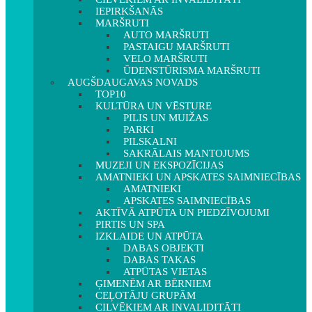
IEPIRKŠANĀS
MARŠRUTI
AUTO MARŠRUTI
PASTAIGU MARŠRUTI
VELO MARŠRUTI
ŪDENSTŪRISMA MARŠRUTI
AUGŠDAUGAVAS NOVADS
TOP10
KULTŪRA UN VĒSTURE
PILIS UN MUIŽAS
PARKI
PILSKALNI
SAKRĀLAIS MANTOJUMS
MUZEJI UN EKSPOZĪCIJAS
AMATNIEKI UN APSKATES SAIMNIECĪBAS
AMATNIEKI
APSKATES SAIMNIECĪBAS
AKTĪVĀ ATPŪTA UN PIEDZĪVOJUMI
PIRTIS UN SPA
IZKLAIDE UN ATPŪTA
DABAS OBJEKTI
DABAS TAKAS
ATPŪTAS VIETAS
ĢIMENĒM AR BĒRNIEM
CEĻOTĀJU GRUPĀM
CILVĒKIEM AR INVALIDITĀTI