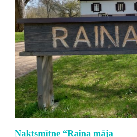
Naktsmītne “Raiņa māja