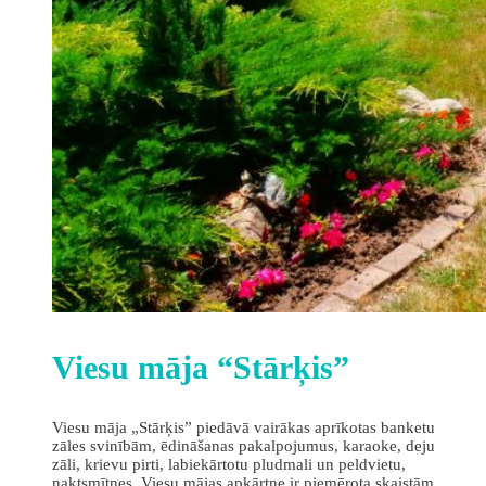
Viesu māja “Stārķis”
Viesu māja „Stārķis” piedāvā vairākas aprīkotas banketu
zāles svinībām, ēdināšanas pakalpojumus, karaoke, deju
zāli, krievu pirti, labiekārtotu pludmali un peldvietu,
naktsmītnes. Viesu mājas apkārtne ir piemērota skaistām