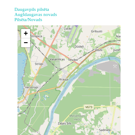
Daugavpils pilsēta
Augšdaugavas novads
Pilsēta/Novads
+
−