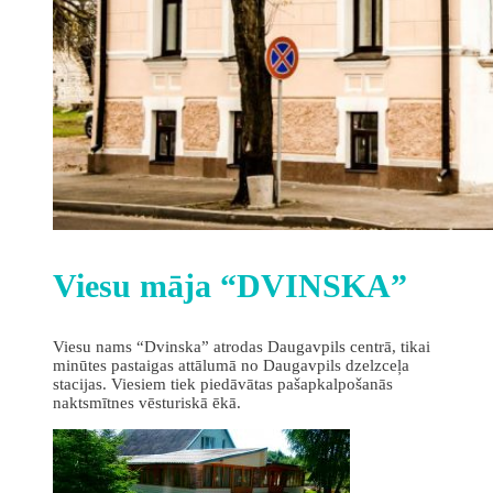
Viesu māja “DVINSKA”
Viesu nams “Dvinska” atrodas Daugavpils centrā, tikai
minūtes pastaigas attālumā no Daugavpils dzelzceļa
stacijas. Viesiem tiek piedāvātas pašapkalpošanās
naktsmītnes vēsturiskā ēkā.