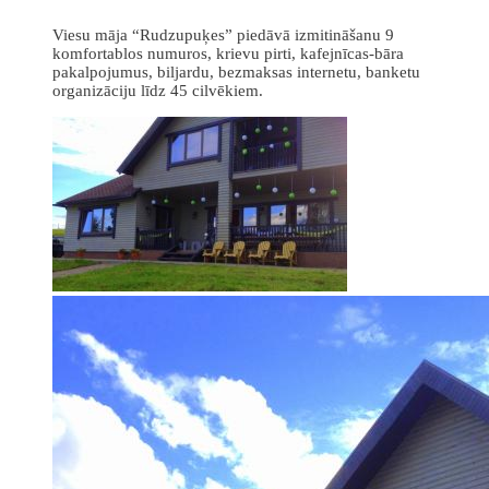
Viesu māja “Rudzupuķes” piedāvā izmitināšanu 9
komfortablos numuros, krievu pirti, kafejnīcas-bāra
pakalpojumus, biljardu, bezmaksas internetu, banketu
organizāciju līdz 45 cilvēkiem.