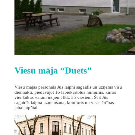
Viesu māja “Duets”
Viesu mājas personāls Jūs laipni sagaidīs un uzņems visu
diennakti, piedāvājot 16 labiekārtotus numurus, kuros
vienlaikus varam uzņemt līdz 35 viesiem. Šeit Jūs
sagaidīs laipna uzņemšana, komforts un visas ērtības
labai atpūtai.