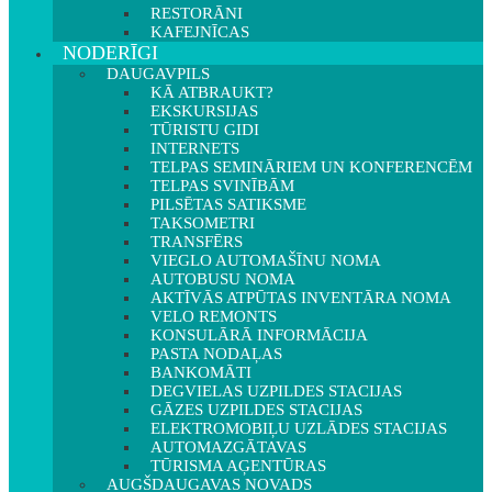
RESTORĀNI
KAFEJNĪCAS
NODERĪGI
DAUGAVPILS
KĀ ATBRAUKT?
EKSKURSIJAS
TŪRISTU GIDI
INTERNETS
TELPAS SEMINĀRIEM UN KONFERENCĒM
TELPAS SVINĪBĀM
PILSĒTAS SATIKSME
TAKSOMETRI
TRANSFĒRS
VIEGLO AUTOMAŠĪNU NOMA
AUTOBUSU NOMA
AKTĪVĀS ATPŪTAS INVENTĀRA NOMA
VELO REMONTS
KONSULĀRĀ INFORMĀCIJA
PASTA NODAĻAS
BANKOMĀTI
DEGVIELAS UZPILDES STACIJAS
GĀZES UZPILDES STACIJAS
ELEKTROMOBIĻU UZLĀDES STACIJAS
AUTOMAZGĀTAVAS
TŪRISMA AĢENTŪRAS
AUGŠDAUGAVAS NOVADS