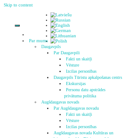
Skip to content
Par mums
Daugavpils
Par Daugavpili
Fakti un skaitļi
Vēsture
Izcilas personības
Daugavpils Tūristu apkalpošanas centrs
Ekskursijas
Personu datu apstrādes
privātuma politika
Augšdaugavas novads
Par Augšdaugavas novadu
Fakti un skaitļi
Vēsture
Izcilas personības
Augšdaugavas novada Kultūras un