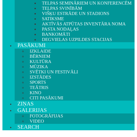
TELPAS SEMINĀRIEM UN KONFERENCĒM
TELPAS SVINĪBĀM
VIŠĶU ESTRĀDE UN STADIONS
SATIKSME
AKTĪVĀS ATPŪTAS INVENTĀRA NOMA
PASTA NODAĻAS
BANKOMĀTI
DEGVIELAS UZPILDES STACIJAS
PASĀKUMI
IZKLAIDE
BĒRNIEM
KULTŪRA
MŪZIKA
SVĒTKI UN FESTIVĀLI
IZSTĀDES
SPORTS
TEĀTRIS
KINO
CITI PASĀKUMI
ZIŅAS
GALERIJAS
FOTOGRĀFIJAS
VIDEO
SEARCH