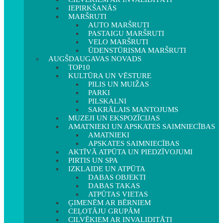
IEPIRKŠANĀS
MARŠRUTI
AUTO MARŠRUTI
PASTAIGU MARŠRUTI
VELO MARŠRUTI
ŪDENSTŪRISMA MARŠRUTI
AUGŠDAUGAVAS NOVADS
TOP10
KULTŪRA UN VĒSTURE
PILIS UN MUIŽAS
PARKI
PILSKALNI
SAKRĀLAIS MANTOJUMS
MUZEJI UN EKSPOZĪCIJAS
AMATNIEKI UN APSKATES SAIMNIECĪBAS
AMATNIEKI
APSKATES SAIMNIECĪBAS
AKTĪVĀ ATPŪTA UN PIEDZĪVOJUMI
PIRTIS UN SPA
IZKLAIDE UN ATPŪTA
DABAS OBJEKTI
DABAS TAKAS
ATPŪTAS VIETAS
ĢIMENĒM AR BĒRNIEM
CEĻOTĀJU GRUPĀM
CILVĒKIEM AR INVALIDITĀTI