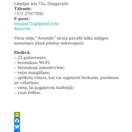
Liepājas iela 72a, Daugavpils
Tālrunis:
+371 27077692
E-pasts:
liepajas72a@gmail.com
Rezervēt
Viesu māja “Arsenāls” aicina pavadīt laiku mājīgos
numuriņos klusā pilsētas mikrorajonā.
Piedāvā:
– 22 gultasvietas;
– bezmaksas Wi-Fi;
– bezmaksas autostāvvietu;
– veļas mazgāšanu;
– aprīkotu virtuvi, kur var sagatavot brokastis, pusdienas
un vakariņas;
– vietu, lai pagatavotu barbekjū;
– visas ērtības.
Leaflet
| ©
OpenStreetMap
×
+
Viesu māja “Arsenāls”
PrintFriendly
−
Facebook