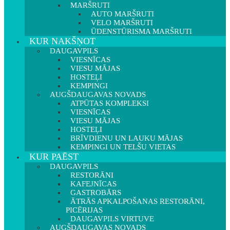
MARŠRUTI
AUTO MARŠRUTI
VELO MARŠRUTI
ŪDENSTŪRISMA MARŠRUTI
KUR NAKŠŅOT
DAUGAVPILS
VIESNĪCAS
VIESU MĀJAS
HOSTEĻI
KEMPINGI
AUGŠDAUGAVAS NOVADS
ATPŪTAS KOMPLEKSI
VIESNĪCAS
VIESU MĀJAS
HOSTEĻI
BRĪVDIENU UN LAUKU MĀJAS
KEMPINGI UN TELŠU VIETAS
KUR PAĒST
DAUGAVPILS
RESTORĀNI
KAFEJNĪCAS
GASTROBĀRS
ĀTRĀS APKALPOŠANAS RESTORĀNI,
PICĒRIJAS
DAUGAVPILS VIRTUVE
AUGŠDAUGAVAS NOVADS