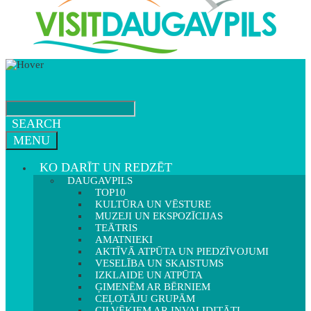
SEARCH
MENU
KO DARĪT UN REDZĒT
DAUGAVPILS
TOP10
KULTŪRA UN VĒSTURE
MUZEJI UN EKSPOZĪCIJAS
TEĀTRIS
AMATNIEKI
AKTĪVĀ ATPŪTA UN PIEDZĪVOJUMI
VESELĪBA UN SKAISTUMS
IZKLAIDE UN ATPŪTA
ĢIMENĒM AR BĒRNIEM
CEĻOTĀJU GRUPĀM
CILVĒKIEM AR INVALIDITĀTI