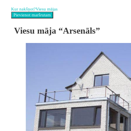
Kur nakšņot?
Viesu mājas
Viesu māja “Arsenāls”