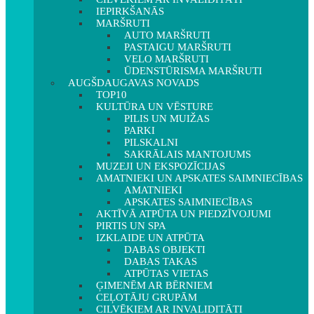
IEPIRKŠANĀS
MARŠRUTI
AUTO MARŠRUTI
PASTAIGU MARŠRUTI
VELO MARŠRUTI
ŪDENSTŪRISMA MARŠRUTI
AUGŠDAUGAVAS NOVADS
TOP10
KULTŪRA UN VĒSTURE
PILIS UN MUIŽAS
PARKI
PILSKALNI
SAKRĀLAIS MANTOJUMS
MUZEJI UN EKSPOZĪCIJAS
AMATNIEKI UN APSKATES SAIMNIECĪBAS
AMATNIEKI
APSKATES SAIMNIECĪBAS
AKTĪVĀ ATPŪTA UN PIEDZĪVOJUMI
PIRTIS UN SPA
IZKLAIDE UN ATPŪTA
DABAS OBJEKTI
DABAS TAKAS
ATPŪTAS VIETAS
ĢIMENĒM AR BĒRNIEM
CEĻOTĀJU GRUPĀM
CILVĒKIEM AR INVALIDITĀTI