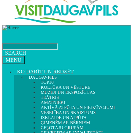
SEARCH
MENU
KO DARĪT UN REDZĒT
DAUGAVPILS
TOP10
KULTŪRA UN VĒSTURE
MUZEJI UN EKSPOZĪCIJAS
TEĀTRIS
AMATNIEKI
AKTĪVĀ ATPŪTA UN PIEDZĪVOJUMI
VESELĪBA UN SKAISTUMS
IZKLAIDE UN ATPŪTA
ĢIMENĒM AR BĒRNIEM
CEĻOTĀJU GRUPĀM
CILVĒKIEM AR INVALIDITĀTI