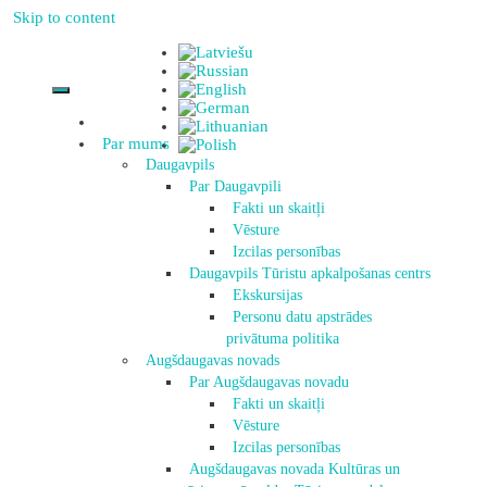
Skip to content
Par mums
Daugavpils
Par Daugavpili
Fakti un skaitļi
Vēsture
Izcilas personības
Daugavpils Tūristu apkalpošanas centrs
Ekskursijas
Personu datu apstrādes
privātuma politika
Augšdaugavas novads
Par Augšdaugavas novadu
Fakti un skaitļi
Vēsture
Izcilas personības
Augšdaugavas novada Kultūras un