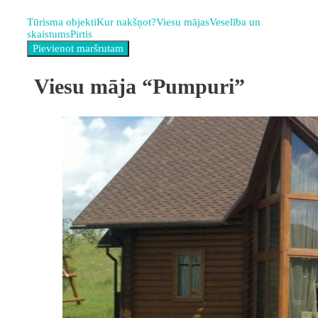
Tūrisma objekti
Kur nakšņot?
Viesu mājas
Veselība un
skaistums
Pirtis
Viesu māja “Pumpuri”