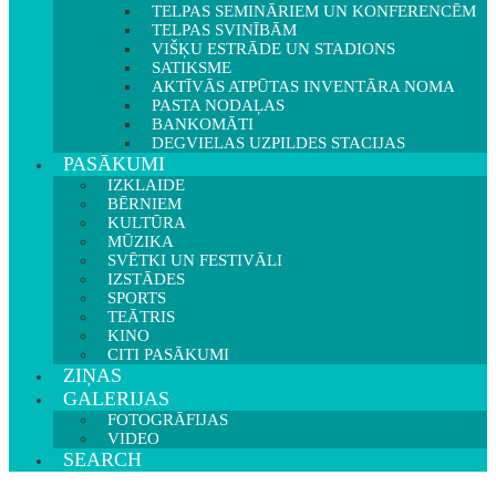
TELPAS SEMINĀRIEM UN KONFERENCĒM
TELPAS SVINĪBĀM
VIŠĶU ESTRĀDE UN STADIONS
SATIKSME
AKTĪVĀS ATPŪTAS INVENTĀRA NOMA
PASTA NODAĻAS
BANKOMĀTI
DEGVIELAS UZPILDES STACIJAS
PASĀKUMI
IZKLAIDE
BĒRNIEM
KULTŪRA
MŪZIKA
SVĒTKI UN FESTIVĀLI
IZSTĀDES
SPORTS
TEĀTRIS
KINO
CITI PASĀKUMI
ZIŅAS
GALERIJAS
FOTOGRĀFIJAS
VIDEO
SEARCH