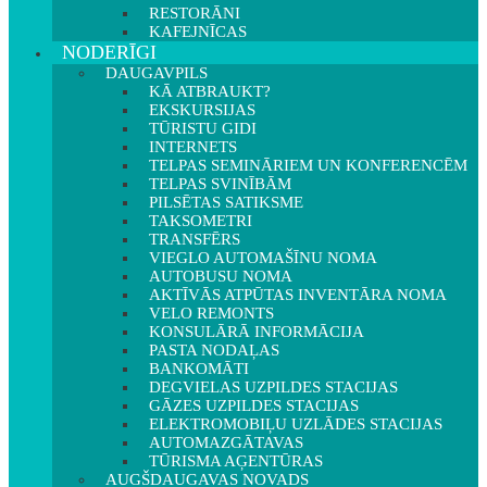
RESTORĀNI
KAFEJNĪCAS
NODERĪGI
DAUGAVPILS
KĀ ATBRAUKT?
EKSKURSIJAS
TŪRISTU GIDI
INTERNETS
TELPAS SEMINĀRIEM UN KONFERENCĒM
TELPAS SVINĪBĀM
PILSĒTAS SATIKSME
TAKSOMETRI
TRANSFĒRS
VIEGLO AUTOMAŠĪNU NOMA
AUTOBUSU NOMA
AKTĪVĀS ATPŪTAS INVENTĀRA NOMA
VELO REMONTS
KONSULĀRĀ INFORMĀCIJA
PASTA NODAĻAS
BANKOMĀTI
DEGVIELAS UZPILDES STACIJAS
GĀZES UZPILDES STACIJAS
ELEKTROMOBIĻU UZLĀDES STACIJAS
AUTOMAZGĀTAVAS
TŪRISMA AĢENTŪRAS
AUGŠDAUGAVAS NOVADS