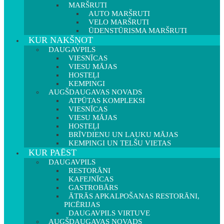
MARŠRUTI
AUTO MARŠRUTI
VELO MARŠRUTI
ŪDENSTŪRISMA MARŠRUTI
KUR NAKŠŅOT
DAUGAVPILS
VIESNĪCAS
VIESU MĀJAS
HOSTEĻI
KEMPINGI
AUGŠDAUGAVAS NOVADS
ATPŪTAS KOMPLEKSI
VIESNĪCAS
VIESU MĀJAS
HOSTEĻI
BRĪVDIENU UN LAUKU MĀJAS
KEMPINGI UN TELŠU VIETAS
KUR PAĒST
DAUGAVPILS
RESTORĀNI
KAFEJNĪCAS
GASTROBĀRS
ĀTRĀS APKALPOŠANAS RESTORĀNI,
PICĒRIJAS
DAUGAVPILS VIRTUVE
AUGŠDAUGAVAS NOVADS