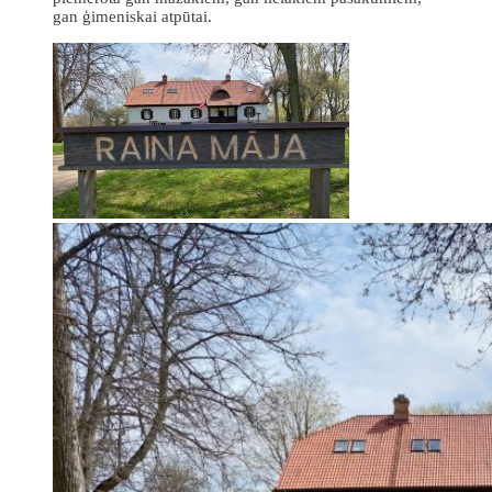
gan ģimeniskai atpūtai.