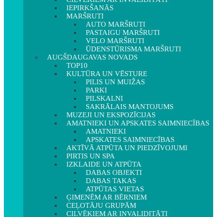
IEPIRKŠANĀS
MARŠRUTI
AUTO MARŠRUTI
PASTAIGU MARŠRUTI
VELO MARŠRUTI
ŪDENSTŪRISMA MARŠRUTI
AUGŠDAUGAVAS NOVADS
TOP10
KULTŪRA UN VĒSTURE
PILIS UN MUIŽAS
PARKI
PILSKALNI
SAKRĀLAIS MANTOJUMS
MUZEJI UN EKSPOZĪCIJAS
AMATNIEKI UN APSKATES SAIMNIECĪBAS
AMATNIEKI
APSKATES SAIMNIECĪBAS
AKTĪVĀ ATPŪTA UN PIEDZĪVOJUMI
PIRTIS UN SPA
IZKLAIDE UN ATPŪTA
DABAS OBJEKTI
DABAS TAKAS
ATPŪTAS VIETAS
ĢIMENĒM AR BĒRNIEM
CEĻOTĀJU GRUPĀM
CILVĒKIEM AR INVALIDITĀTI