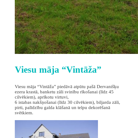
Viesu māja “Vintāža”
Viesu māja “Vintāža” piedāvā atpūtu pašā Dervanišķu
ezera krastā, banketu zāli svinību rīkošanai (līdz 45
cilvēkiem), aprīkotu virtuvi,
6 istabas nakšņošanai (līdz 30 cilvēkiem), biljarda zāli,
pirti, palīdzību galda klāšanā un telpu dekorēšanā
svētkiem.