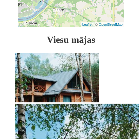
Leaflet
| ©
OpenStreetMap
Viesu mājas