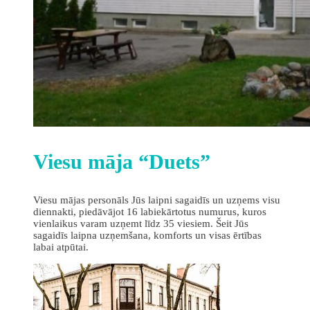
Viesu māja “Duets”
Viesu mājas personāls Jūs laipni sagaidīs un uzņems visu
diennakti, piedāvājot 16 labiekārtotus numurus, kuros
vienlaikus varam uzņemt līdz 35 viesiem. Šeit Jūs
sagaidīs laipna uzņemšana, komforts un visas ērtības
labai atpūtai.