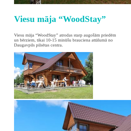
Viesu māja “WoodStay”
Viesu māja “WoodStay” atrodas starp augošām priedēm
un bērziem, tikai 10-15 minūšu brauciena attālumā no
Daugavpils pilsētas centra.