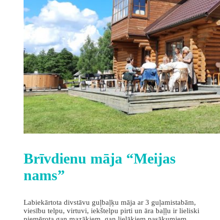
Brīvdienu māja “Meijas
nams”
Labiekārtota divstāvu guļbaļķu māja ar 3 guļamistabām,
viesību telpu, virtuvi, iekštelpu pirti un āra baļļu ir lieliski
piemērota gan mazākiem, gan lielākiem pasākumiem,