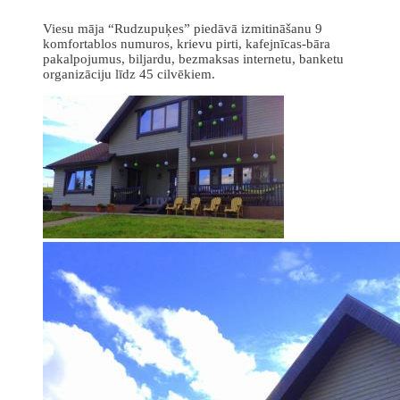
Viesu māja “Rudzupuķes” piedāvā izmitināšanu 9
komfortablos numuros, krievu pirti, kafejnīcas-bāra
pakalpojumus, biljardu, bezmaksas internetu, banketu
organizāciju līdz 45 cilvēkiem.