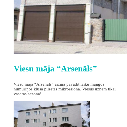
Viesu māja “Arsenāls”
Viesu māja “Arsenāls” aicina pavadīt laiku mājīgos
numuriņos klusā pilsētas mikrorajonā. Viesus uzņem tikai
vasaras sezonā!