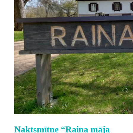
Naktsmītne “Raiņa māja