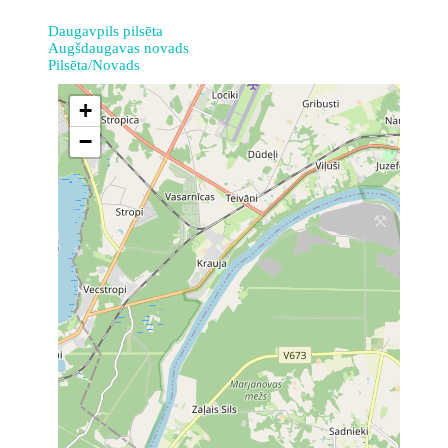
Daugavpils pilsēta
Augšdaugavas novads
Pilsēta/Novads
+
−