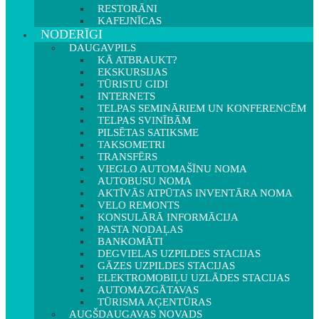
RESTORĀNI
KAFEJNĪCAS
NODERĪGI
DAUGAVPILS
KĀ ATBRAUKT?
EKSKURSIJAS
TŪRISTU GIDI
INTERNETS
TELPAS SEMINĀRIEM UN KONFERENCĒM
TELPAS SVINĪBĀM
PILSĒTAS SATIKSME
TAKSOMETRI
TRANSFĒRS
VIEGLO AUTOMAŠĪNU NOMA
AUTOBUSU NOMA
AKTĪVĀS ATPŪTAS INVENTĀRA NOMA
VELO REMONTS
KONSULĀRĀ INFORMĀCIJA
PASTA NODAĻAS
BANKOMĀTI
DEGVIELAS UZPILDES STACIJAS
GĀZES UZPILDES STACIJAS
ELEKTROMOBIĻU UZLĀDES STACIJAS
AUTOMAZGĀTAVAS
TŪRISMA AĢENTŪRAS
AUGŠDAUGAVAS NOVADS