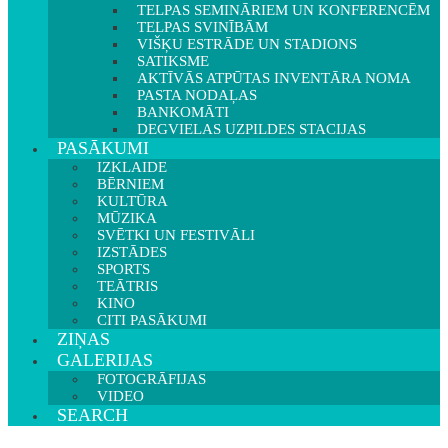
TELPAS SEMINĀRIEM UN KONFERENCĒM
TELPAS SVINĪBĀM
VIŠĶU ESTRĀDE UN STADIONS
SATIKSME
AKTĪVĀS ATPŪTAS INVENTĀRA NOMA
PASTA NODAĻAS
BANKOMĀTI
DEGVIELAS UZPILDES STACIJAS
PASĀKUMI
IZKLAIDE
BĒRNIEM
KULTŪRA
MŪZIKA
SVĒTKI UN FESTIVĀLI
IZSTĀDES
SPORTS
TEĀTRIS
KINO
CITI PASĀKUMI
ZIŅAS
GALERIJAS
FOTOGRĀFIJAS
VIDEO
SEARCH