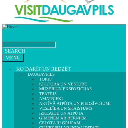
SEARCH
MENU
KO DARĪT UN REDZĒT
DAUGAVPILS
TOP10
KULTŪRA UN VĒSTURE
MUZEJI UN EKSPOZĪCIJAS
TEĀTRIS
AMATNIEKI
AKTĪVĀ ATPŪTA UN PIEDZĪVOJUMI
VESELĪBA UN SKAISTUMS
IZKLAIDE UN ATPŪTA
ĢIMENĒM AR BĒRNIEM
CEĻOTĀJU GRUPĀM
CILVĒKIEM AR INVALIDITĀTI