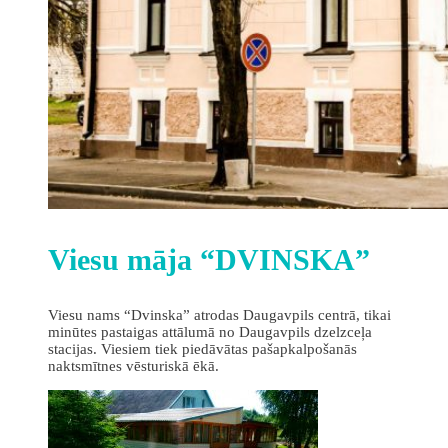
Viesu māja “DVINSKA”
Viesu nams “Dvinska” atrodas Daugavpils centrā, tikai
minūtes pastaigas attālumā no Daugavpils dzelzceļa
stacijas. Viesiem tiek piedāvātas pašapkalpošanās
naktsmītnes vēsturiskā ēkā.