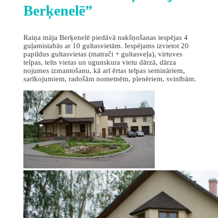
Berķenelē”
Raiņa māja Berķenelē piedāvā nakšņošanas iespējas 4
guļamistabās ar 10 gultasvietām. Iespējams izvietot 20
papildus gultasvietas (matrači + gultasveļa), virtuves
telpas, telts vietas un ugunskura vietu dārzā, dārza
nojumes izmantošanu, kā arī ērtas telpas semināriem,
sarīkojumiem, radošām nometnēm, plenēriem, svinībām.