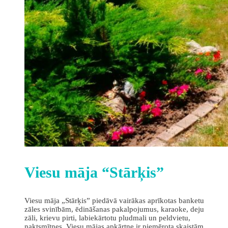
Viesu māja “Stārķis”
Viesu māja „Stārķis” piedāvā vairākas aprīkotas banketu
zāles svinībām, ēdināšanas pakalpojumus, karaoke, deju
zāli, krievu pirti, labiekārtotu pludmali un peldvietu,
naktsmītnes. Viesu mājas apkārtne ir piemērota skaistām