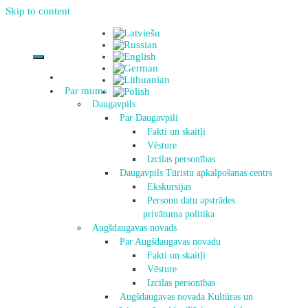
Skip to content
Par mums
Daugavpils
Par Daugavpili
Fakti un skaitļi
Vēsture
Izcilas personības
Daugavpils Tūristu apkalpošanas centrs
Ekskursijas
Personu datu apstrādes
privātuma politika
Augšdaugavas novads
Par Augšdaugavas novadu
Fakti un skaitļi
Vēsture
Izcilas personības
Augšdaugavas novada Kultūras un