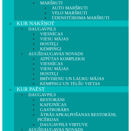
MARŠRUTI
AUTO MARŠRUTI
VELO MARŠRUTI
ŪDENSTŪRISMA MARŠRUTI
KUR NAKŠŅOT
DAUGAVPILS
VIESNĪCAS
VIESU MĀJAS
HOSTEĻI
KEMPINGI
AUGŠDAUGAVAS NOVADS
ATPŪTAS KOMPLEKSI
VIESNĪCAS
VIESU MĀJAS
HOSTEĻI
BRĪVDIENU UN LAUKU MĀJAS
KEMPINGI UN TELŠU VIETAS
KUR PAĒST
DAUGAVPILS
RESTORĀNI
KAFEJNĪCAS
GASTROBĀRS
ĀTRĀS APKALPOŠANAS RESTORĀNI,
PICĒRIJAS
DAUGAVPILS VIRTUVE
AUGŠDAUGAVAS NOVADS