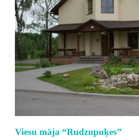
Viesu māja “Rudzupuķes”