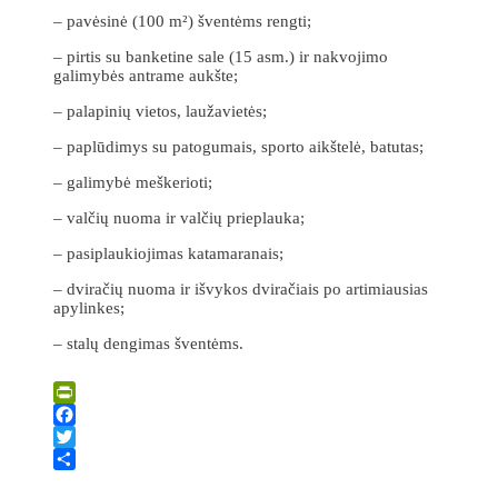
– pavėsinė (100 m²) šventėms rengti;
– pirtis su banketine sale (15 asm.) ir nakvojimo
galimybės antrame aukšte;
– palapinių vietos, laužavietės;
– paplūdimys su patogumais, sporto aikštelė, batutas;
– galimybė meškerioti;
– valčių nuoma ir valčių prieplauka;
– pasiplaukiojimas katamaranais;
– dviračių nuoma ir išvykos dviračiais po artimiausias
apylinkes;
– stalų dengimas šventėms.
Leaflet
| ©
OpenStreetMap
×
+
POILSIAVIETĖ „VIŠĶEZERS“
PrintFriendly
−
Facebook
Twitter
Share