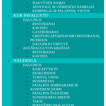
NAKVYNĖS NAMAI
ATOSTOGŲ IR UŽMIESČIO NAMELIAI
KEMPINGAI IR PALAPINIŲ VIETOS
KUR PAVALGYTI?
DAUGPILIS
RESTORANAI
KAVINĖS
GASTROBARAS
GREITOJO APTARNAVIMO RESTORANAI,
PICERIJOS
DAUGPILIO VIRTUVĖ
AUGŠDAUGUVOS KRAŠTAS
RESTORANAI
KAVINĖS
NAUDINGA
DAUGPILIS
KAIP ATVYKTI?
EKSKURSIJOS
TURISTŲ GIDAI
INTERNETAS
PATALPOS SEMINARAMS IR
KONFERENCIJOMS
PATALPOS ŠVENTĖMS
SUSISIEKIMAS MIESTE
TAKSI
PERVEŽIMO PASLAUGOS