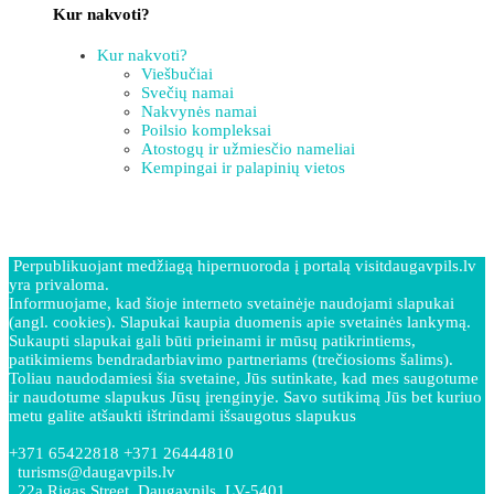
Kur nakvoti?
Kur nakvoti?
Viešbučiai
Svečių namai
Nakvynės namai
Poilsio kompleksai
Atostogų ir užmiesčio nameliai
Kempingai ir palapinių vietos
Perpublikuojant medžiagą hipernuoroda į portalą visitdaugavpils.lv
yra privaloma.
Informuojame, kad šioje interneto svetainėje naudojami slapukai
(angl. cookies). Slapukai kaupia duomenis apie svetainės lankymą.
Sukaupti slapukai gali būti prieinami ir mūsų patikrintiems,
patikimiems bendradarbiavimo partneriams (trečiosioms šalims).
Toliau naudodamiesi šia svetaine, Jūs sutinkate, kad mes saugotume
ir naudotume slapukus Jūsų įrenginyje. Savo sutikimą Jūs bet kuriuo
metu galite atšaukti ištrindami išsaugotus slapukus
+371 65422818 +371 26444810
turisms@daugavpils.lv
22a Rigas Street, Daugavpils, LV-5401