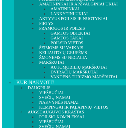
AMATININKAI IR APŽVALGINIAI ŪKIAI
AMATININKAI
LANKYTINI ŪKIAI
AKTYVUS POILSIS IR NUOTYKIAI
PIRTYS
PRAMOGOS IR POILSIS
GAMTOS OBJEKTAI
GAMTOS TAKAI
POILSIO VIETOS
ŠEIMOMS SU VAIKAIS
KELIAUTOJŲ GRUPĖMS
ŽMONĖMS SU NEGALIA
MARŠRUTAI
AUTOMOBILIŲ MARŠRUTAI
DVIRAČIŲ MARŠRUTAI
VANDENS TURIZMO MARŠRUTAI
KUR NAKVOTI?
DAUGPILIS
VIEŠBUČIAI
SVEČIŲ NAMAI
NAKVYNĖS NAMAI
KEMPINGAI IR PALAPINIŲ VIETOS
AUGŠDAUGUVOS KRAŠTAS
POILSIO KOMPLEKSAI
VIEŠBUČIAI
SVEČIŲ NAMAI