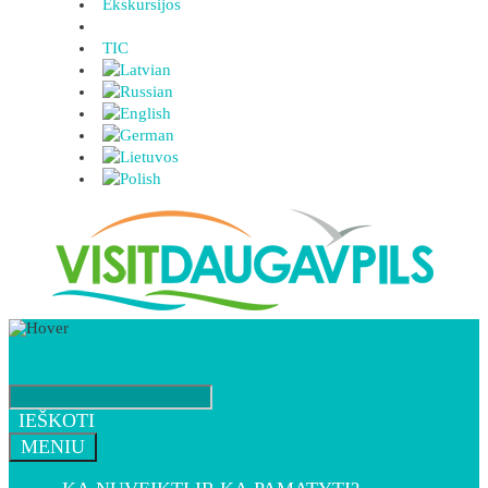
Ekskursijos
TIC
IEŠKOTI
MENIU