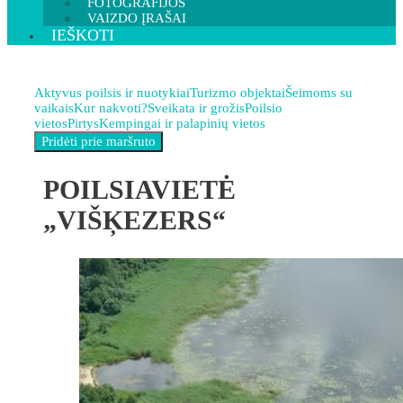
FOTOGRAFIJOS
VAIZDO ĮRAŠAI
IEŠKOTI
Aktyvus poilsis ir nuotykiai
Turizmo objektai
Šeimoms su
vaikais
Kur nakvoti?
Sveikata ir grožis
Poilsio
vietos
Pirtys
Kempingai ir palapinių vietos
POILSIAVIETĖ
„VIŠĶEZERS“