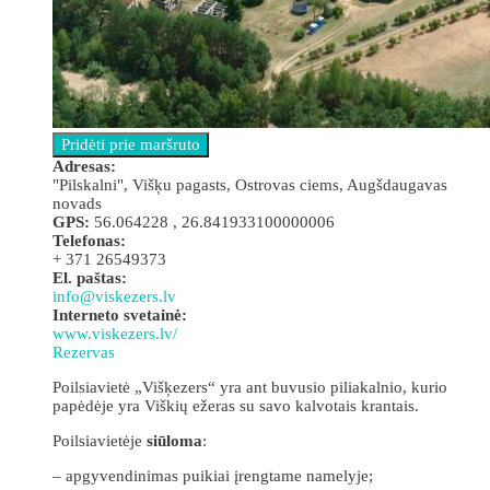
Adresas:
"Pilskalni", Višķu pagasts, Ostrovas ciems, Augšdaugavas
novads
GPS:
56.064228 , 26.841933100000006
Telefonas:
+ 371 26549373
El. paštas:
info@viskezers.lv
Interneto svetainė:
www.viskezers.lv/
Rezervas
Poilsiavietė „Višķezers“ yra ant buvusio piliakalnio, kurio
papėdėje yra Viškių ežeras su savo kalvotais krantais.
Poilsiavietėje
siūloma
:
– apgyvendinimas puikiai įrengtame namelyje;