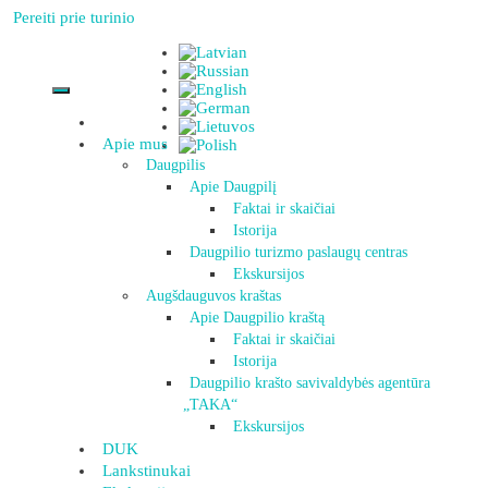
Pereiti prie turinio
Apie mus
Daugpilis
Apie Daugpilį
Faktai ir skaičiai
Istorija
Daugpilio turizmo paslaugų centras
Ekskursijos
Augšdauguvos kraštas
Apie Daugpilio kraštą
Faktai ir skaičiai
Istorija
Daugpilio krašto savivaldybės agentūra
„TAKA“
Ekskursijos
DUK
Lankstinukai