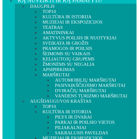
KĄ NUVEIKTI IR KĄ PAMATYTI?
DAUGPILIS
TOP10
KULTŪRA IR ISTORIJA
MUZIEJAI IR EKSPOZICIJOS
TEATRAS
AMATININKAI
AKTYVUS POILSIS IR NUOTYKIAI
SVEIKATA IR GROŽIS
PRAMOGOS IR POILSIS
ŠEIMOMS SU VAIKAIS
KELIAUTOJŲ GRUPĖMS
ŽMONĖMS SU NEGALIA
APSIPIRKIMAS
MARŠRUTAI
AUTOMOBILIŲ MARŠRUTAI
PASIVAIKŠČIOJIMO MARŠRUTAI
DVIRAČIŲ MARŠRUTAI
VANDENS TURIZMO MARŠRUTAI
AUGŠDAUGUVOS KRAŠTAS
TOP10
KULTŪRA IR ISTORIJA
PILYS IR DVARAI
PARKAI IR POILSIO VIETOS
PILIAKALNIAI
SAKRALUSIS PAVELDAS
MUZIEJAI IR EKSPOZICIJOS