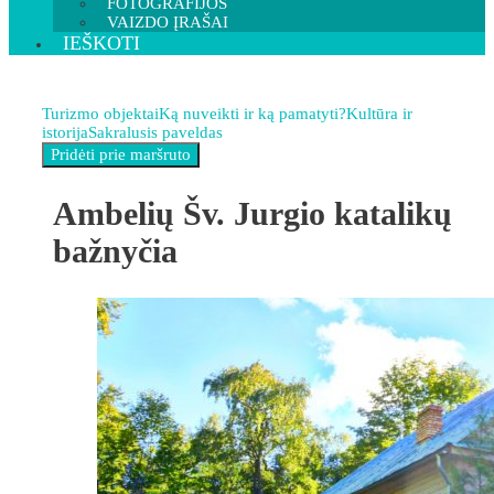
FOTOGRAFIJOS
VAIZDO ĮRAŠAI
IEŠKOTI
Turizmo objektai
Ką nuveikti ir ką pamatyti?
Kultūra ir
istorija
Sakralusis paveldas
Ambelių Šv. Jurgio katalikų
bažnyčia