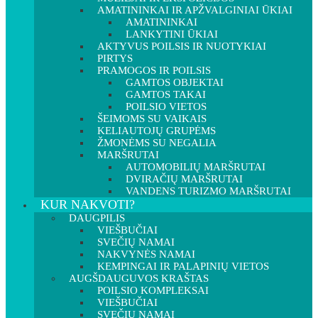
AMATININKAI IR APŽVALGINIAI ŪKIAI
AMATININKAI
LANKYTINI ŪKIAI
AKTYVUS POILSIS IR NUOTYKIAI
PIRTYS
PRAMOGOS IR POILSIS
GAMTOS OBJEKTAI
GAMTOS TAKAI
POILSIO VIETOS
ŠEIMOMS SU VAIKAIS
KELIAUTOJŲ GRUPĖMS
ŽMONĖMS SU NEGALIA
MARŠRUTAI
AUTOMOBILIŲ MARŠRUTAI
DVIRAČIŲ MARŠRUTAI
VANDENS TURIZMO MARŠRUTAI
KUR NAKVOTI?
DAUGPILIS
VIEŠBUČIAI
SVEČIŲ NAMAI
NAKVYNĖS NAMAI
KEMPINGAI IR PALAPINIŲ VIETOS
AUGŠDAUGUVOS KRAŠTAS
POILSIO KOMPLEKSAI
VIEŠBUČIAI
SVEČIŲ NAMAI