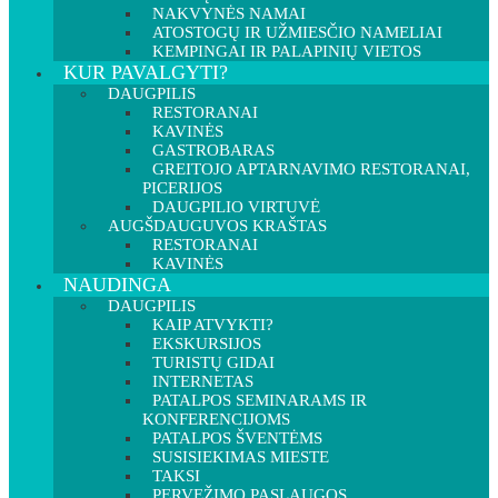
NAKVYNĖS NAMAI
ATOSTOGŲ IR UŽMIESČIO NAMELIAI
KEMPINGAI IR PALAPINIŲ VIETOS
KUR PAVALGYTI?
DAUGPILIS
RESTORANAI
KAVINĖS
GASTROBARAS
GREITOJO APTARNAVIMO RESTORANAI,
PICERIJOS
DAUGPILIO VIRTUVĖ
AUGŠDAUGUVOS KRAŠTAS
RESTORANAI
KAVINĖS
NAUDINGA
DAUGPILIS
KAIP ATVYKTI?
EKSKURSIJOS
TURISTŲ GIDAI
INTERNETAS
PATALPOS SEMINARAMS IR
KONFERENCIJOMS
PATALPOS ŠVENTĖMS
SUSISIEKIMAS MIESTE
TAKSI
PERVEŽIMO PASLAUGOS