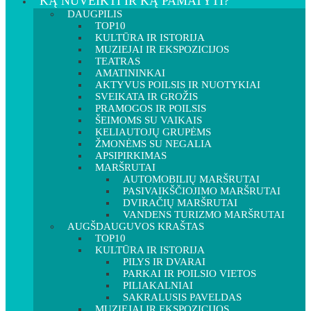
KĄ NUVEIKTI IR KĄ PAMATYTI?
DAUGPILIS
TOP10
KULTŪRA IR ISTORIJA
MUZIEJAI IR EKSPOZICIJOS
TEATRAS
AMATININKAI
AKTYVUS POILSIS IR NUOTYKIAI
SVEIKATA IR GROŽIS
PRAMOGOS IR POILSIS
ŠEIMOMS SU VAIKAIS
KELIAUTOJŲ GRUPĖMS
ŽMONĖMS SU NEGALIA
APSIPIRKIMAS
MARŠRUTAI
AUTOMOBILIŲ MARŠRUTAI
PASIVAIKŠČIOJIMO MARŠRUTAI
DVIRAČIŲ MARŠRUTAI
VANDENS TURIZMO MARŠRUTAI
AUGŠDAUGUVOS KRAŠTAS
TOP10
KULTŪRA IR ISTORIJA
PILYS IR DVARAI
PARKAI IR POILSIO VIETOS
PILIAKALNIAI
SAKRALUSIS PAVELDAS
MUZIEJAI IR EKSPOZICIJOS