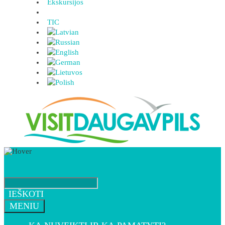
Ekskursijos
TIC
IEŠKOTI
MENIU