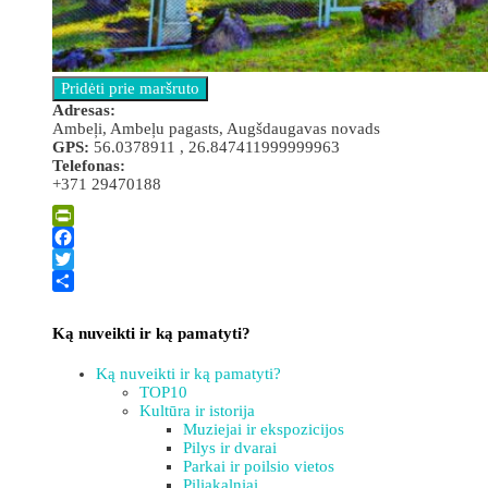
Adresas:
Ambeļi, Ambeļu pagasts, Augšdaugavas novads
GPS:
56.0378911 , 26.847411999999963
Telefonas:
+371 29470188
Leaflet
| ©
OpenStreetMap
×
+
Ambelių Šv. Jurgio katalikų bažnyčia
PrintFriendly
−
Facebook
Twitter
Share
Ką nuveikti ir ką pamatyti?
Ką nuveikti ir ką pamatyti?
TOP10
Kultūra ir istorija
Muziejai ir ekspozicijos
Pilys ir dvarai
Parkai ir poilsio vietos
Piliakalniai