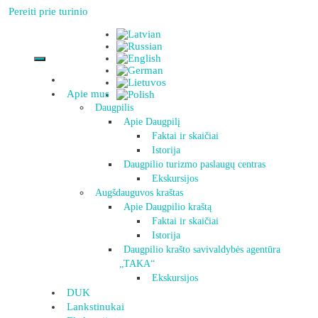
Pereiti prie turinio
Apie mus
Daugpilis
Apie Daugpilį
Faktai ir skaičiai
Istorija
Daugpilio turizmo paslaugų centras
Ekskursijos
Augšdauguvos kraštas
Apie Daugpilio kraštą
Faktai ir skaičiai
Istorija
Daugpilio krašto savivaldybės agentūra
„TAKA“
Ekskursijos
DUK
Lankstinukai