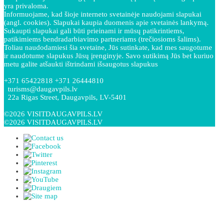
yra privaloma.
Informuojame, kad šioje interneto svetainėje naudojami slapukai
(angl. cookies). Slapukai kaupia duomenis apie svetainės lankymą.
Sukaupti slapukai gali būti prieinami ir mūsų patikrintiems,
patikimiems bendradarbiavimo partneriams (trečiosioms šalims).
Toliau naudodamiesi šia svetaine, Jūs sutinkate, kad mes saugotume
ir naudotume slapukus Jūsų įrenginyje. Savo sutikimą Jūs bet kuriuo
metu galite atšaukti ištrindami išsaugotus slapukus
+371 65422818 +371 26444810
turisms@daugavpils.lv
22a Rigas Street, Daugavpils, LV-5401
©2026 VISITDAUGAVPILS.LV
©2026 VISITDAUGAVPILS.LV