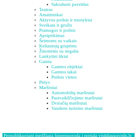
Sakralusis paveldas
Teatras
Amatininkai
Aktyvus poilsis ir nuotykiai
Sveikata ir grožis
Pramogos ir poilsis
Apsipirkimas
Šeimoms su vaikais
Keliautojų grupėms
Žmonėms su negalia
Lankytini ūkiai
Gamta
Gamtos objektai
Gamtos takai
Poilsio vietos
Pirtys
Maršrutai
Automobilių maršrutai
Pasivaikščiojimo maršrutai
Dviračių maršrutai
Vandens turizmo maršrutai
Perpublikuojant medžiagą hipernuoroda į portalą visitdaugavpils.lv