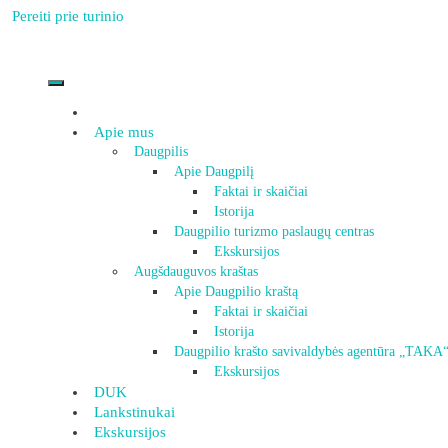
Pereiti prie turinio
Apie mus
Daugpilis
Apie Daugpilį
Faktai ir skaičiai
Istorija
Daugpilio turizmo paslaugų centras
Ekskursijos
Augšdauguvos kraštas
Apie Daugpilio kraštą
Faktai ir skaičiai
Istorija
Daugpilio krašto savivaldybės agentūra „TAKA
Ekskursijos
DUK
Lankstinukai
Ekskursijos