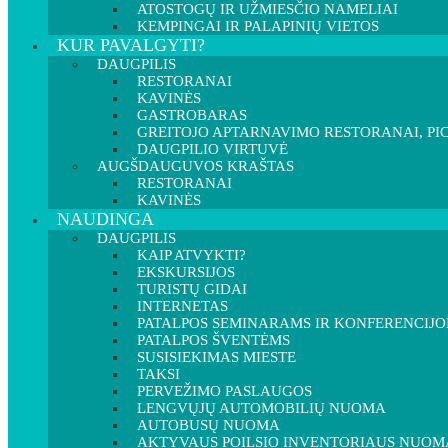
ATOSTOGŲ IR UŽMIESČIO NAMELIAI
KEMPINGAI IR PALAPINIŲ VIETOS
KUR PAVALGYTI?
DAUGPILIS
RESTORANAI
KAVINĖS
GASTROBARAS
GREITOJO APTARNAVIMO RESTORANAI, PIC
DAUGPILIO VIRTUVĖ
AUGŠDAUGUVOS KRAŠTAS
RESTORANAI
KAVINĖS
NAUDINGA
DAUGPILIS
KAIP ATVYKTI?
EKSKURSIJOS
TURISTŲ GIDAI
INTERNETAS
PATALPOS SEMINARAMS IR KONFERENCIJ
PATALPOS ŠVENTĖMS
SUSISIEKIMAS MIESTE
TAKSI
PERVEŽIMO PASLAUGOS
LENGVŲJŲ AUTOMOBILIŲ NUOMA
AUTOBUSŲ NUOMA
AKTYVAUS POILSIO INVENTORIAUS NUOM