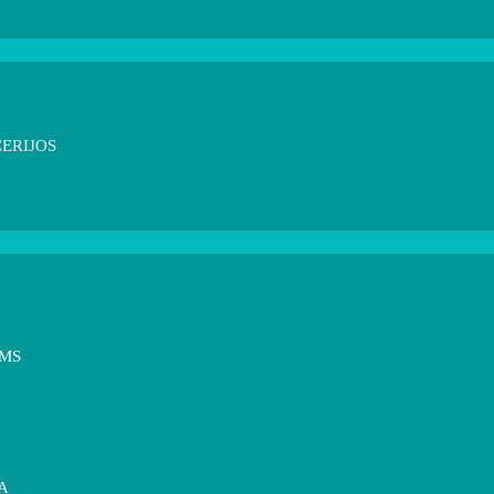
ERIJOS
OMS
A