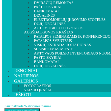
DVIRAČIŲ REMONTAS
PAŠTO SKYRIAI
BANKOMATAI
DEGALINĖS
ELEKTROMOBILIŲ ĮKROVIMO STOTELĖS
DUJŲ DEGALINĖS
AUTOMOBILIŲ PLOVYKLOS
AUGŠDAUGUVOS KRAŠTAS
PATALPOS SEMINARAMS IR KONFERENCIJ
PATALPOS ŠVENTĖMS
VIŠKIŲ ESTRADA IR STADIONAS
SUSISIEKIMAS MIESTE
AKTYVAUS POILSIO INVENTORIAUS NUOM
PAŠTO SKYRIAI
BANKOMATAI
DUJŲ DEGALINĖS
RENGINIAI
NAUJIENOS
GALERIJOS
FOTOGRAFIJOS
VAIZDO ĮRAŠAI
IEŠKOTI
Kur nakvoti?
Nakvynės namai