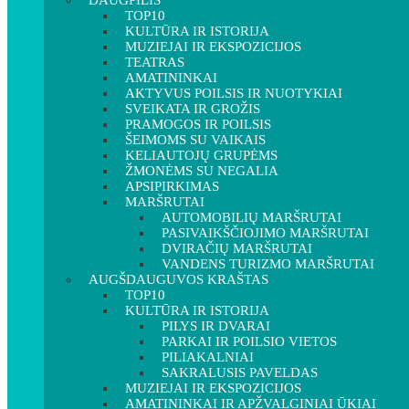
DAUGPILIS
TOP10
KULTŪRA IR ISTORIJA
MUZIEJAI IR EKSPOZICIJOS
TEATRAS
AMATININKAI
AKTYVUS POILSIS IR NUOTYKIAI
SVEIKATA IR GROŽIS
PRAMOGOS IR POILSIS
ŠEIMOMS SU VAIKAIS
KELIAUTOJŲ GRUPĖMS
ŽMONĖMS SU NEGALIA
APSIPIRKIMAS
MARŠRUTAI
AUTOMOBILIŲ MARŠRUTAI
PASIVAIKŠČIOJIMO MARŠRUTAI
DVIRAČIŲ MARŠRUTAI
VANDENS TURIZMO MARŠRUTAI
AUGŠDAUGUVOS KRAŠTAS
TOP10
KULTŪRA IR ISTORIJA
PILYS IR DVARAI
PARKAI IR POILSIO VIETOS
PILIAKALNIAI
SAKRALUSIS PAVELDAS
MUZIEJAI IR EKSPOZICIJOS
AMATININKAI IR APŽVALGINIAI ŪKIAI