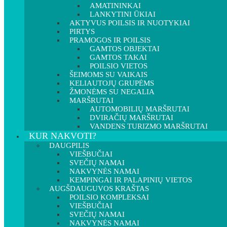
AMATININKAI
LANKYTINI ŪKIAI
AKTYVUS POILSIS IR NUOTYKIAI
PIRTYS
PRAMOGOS IR POILSIS
GAMTOS OBJEKTAI
GAMTOS TAKAI
POILSIO VIETOS
ŠEIMOMS SU VAIKAIS
KELIAUTOJŲ GRUPĖMS
ŽMONĖMS SU NEGALIA
MARŠRUTAI
AUTOMOBILIŲ MARŠRUTAI
DVIRAČIŲ MARŠRUTAI
VANDENS TURIZMO MARŠRUTAI
KUR NAKVOTI?
DAUGPILIS
VIEŠBUČIAI
SVEČIŲ NAMAI
NAKVYNĖS NAMAI
KEMPINGAI IR PALAPINIŲ VIETOS
AUGŠDAUGUVOS KRAŠTAS
POILSIO KOMPLEKSAI
VIEŠBUČIAI
SVEČIŲ NAMAI
NAKVYNĖS NAMAI