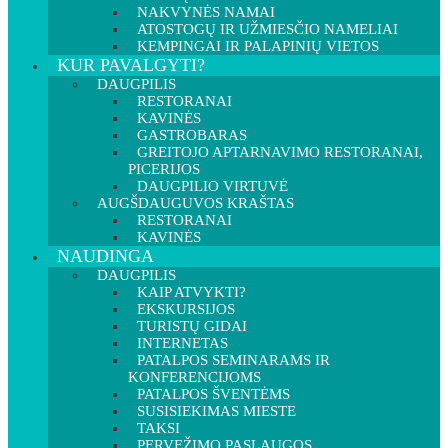
NAKVYNĖS NAMAI
ATOSTOGŲ IR UŽMIESČIO NAMELIAI
KEMPINGAI IR PALAPINIŲ VIETOS
KUR PAVALGYTI?
DAUGPILIS
RESTORANAI
KAVINĖS
GASTROBARAS
GREITOJO APTARNAVIMO RESTORANAI,
PICERIJOS
DAUGPILIO VIRTUVĖ
AUGŠDAUGUVOS KRAŠTAS
RESTORANAI
KAVINĖS
NAUDINGA
DAUGPILIS
KAIP ATVYKTI?
EKSKURSIJOS
TURISTŲ GIDAI
INTERNETAS
PATALPOS SEMINARAMS IR
KONFERENCIJOMS
PATALPOS ŠVENTĖMS
SUSISIEKIMAS MIESTE
TAKSI
PERVEŽIMO PASLAUGOS