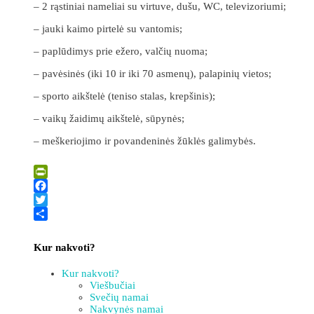
– 2 rąstiniai nameliai su virtuve, dušu, WC, televizoriumi;
– jauki kaimo pirtelė su vantomis;
– paplūdimys prie ežero, valčių nuoma;
– pavėsinės (iki 10 ir iki 70 asmenų), palapinių vietos;
– sporto aikštelė (teniso stalas, krepšinis);
– vaikų žaidimų aikštelė, sūpynės;
– meškeriojimo ir povandeninės žūklės galimybės.
Leaflet
| ©
OpenStreetMap
×
+
ATOSTOGŲ NAMELIS „PAKRASTI“
PrintFriendly
−
Facebook
Twitter
Share
Kur nakvoti?
Kur nakvoti?
Viešbučiai
Svečių namai
Nakvynės namai