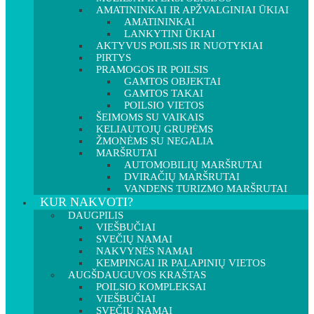
AMATININKAI IR APŽVALGINIAI ŪKIAI
AMATININKAI
LANKYTINI ŪKIAI
AKTYVUS POILSIS IR NUOTYKIAI
PIRTYS
PRAMOGOS IR POILSIS
GAMTOS OBJEKTAI
GAMTOS TAKAI
POILSIO VIETOS
ŠEIMOMS SU VAIKAIS
KELIAUTOJŲ GRUPĖMS
ŽMONĖMS SU NEGALIA
MARŠRUTAI
AUTOMOBILIŲ MARŠRUTAI
DVIRAČIŲ MARŠRUTAI
VANDENS TURIZMO MARŠRUTAI
KUR NAKVOTI?
DAUGPILIS
VIEŠBUČIAI
SVEČIŲ NAMAI
NAKVYNĖS NAMAI
KEMPINGAI IR PALAPINIŲ VIETOS
AUGŠDAUGUVOS KRAŠTAS
POILSIO KOMPLEKSAI
VIEŠBUČIAI
SVEČIŲ NAMAI