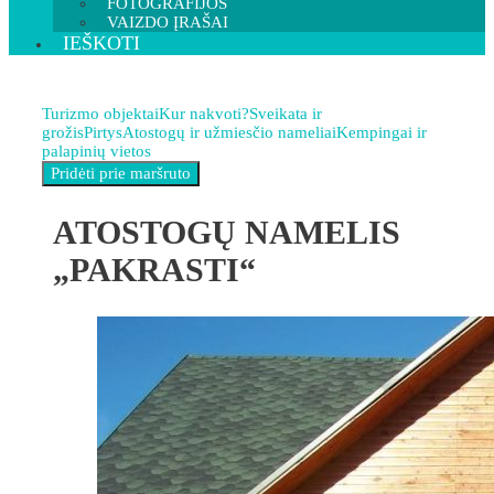
FOTOGRAFIJOS
VAIZDO ĮRAŠAI
IEŠKOTI
Turizmo objektai
Kur nakvoti?
Sveikata ir
grožis
Pirtys
Atostogų ir užmiesčio nameliai
Kempingai ir
palapinių vietos
ATOSTOGŲ NAMELIS
„PAKRASTI“