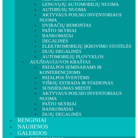
LENGVŲJŲ AUTOMOBILIŲ NUOMA
AUTOBUSŲ NUOMA
AKTYVAUS POILSIO INVENTORIAUS
NUOMA
DVIRAČIŲ REMONTAS
PAŠTO SKYRIAI
BANKOMATAI
DEGALINĖS
ELEKTROMOBILIŲ ĮKROVIMO STOTELĖS
DUJŲ DEGALINĖS
AUTOMOBILIŲ PLOVYKLOS
AUGŠDAUGUVOS KRAŠTAS
PATALPOS SEMINARAMS IR
KONFERENCIJOMS
PATALPOS ŠVENTĖMS
VIŠKIŲ ESTRADA IR STADIONAS
SUSISIEKIMAS MIESTE
AKTYVAUS POILSIO INVENTORIAUS
NUOMA
PAŠTO SKYRIAI
BANKOMATAI
DUJŲ DEGALINĖS
RENGINIAI
NAUJIENOS
GALERIJOS