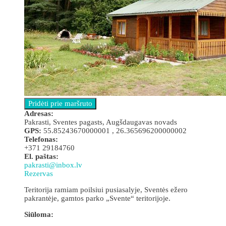
Adresas:
Pakrasti, Sventes pagasts, Augšdaugavas novads
GPS:
55.85243670000001 , 26.365696200000002
Telefonas:
+371 29184760
El. paštas:
pakrasti@inbox.lv
Rezervas
Teritorija ramiam poilsiui pusiasalyje, Sventės ežero
pakrantėje, gamtos parko „Svente“ teritorijoje.
Siūloma: