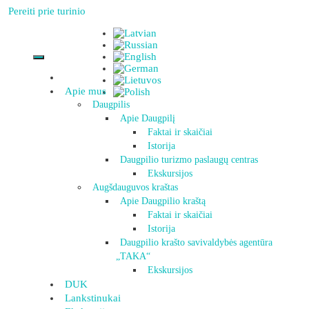
Pereiti prie turinio
Apie mus
Daugpilis
Apie Daugpilį
Faktai ir skaičiai
Istorija
Daugpilio turizmo paslaugų centras
Ekskursijos
Augšdauguvos kraštas
Apie Daugpilio kraštą
Faktai ir skaičiai
Istorija
Daugpilio krašto savivaldybės agentūra
„TAKA“
Ekskursijos
DUK
Lankstinukai