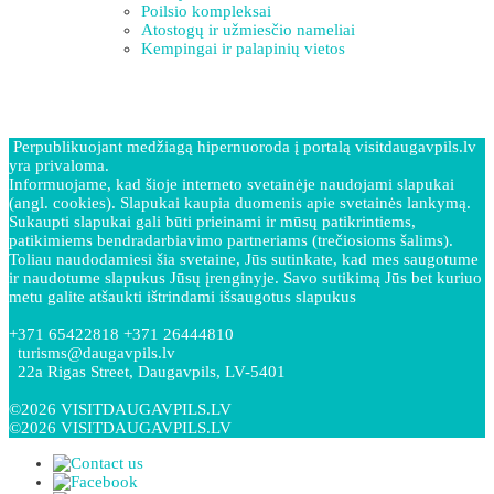
Poilsio kompleksai
Atostogų ir užmiesčio nameliai
Kempingai ir palapinių vietos
Perpublikuojant medžiagą hipernuoroda į portalą visitdaugavpils.lv
yra privaloma.
Informuojame, kad šioje interneto svetainėje naudojami slapukai
(angl. cookies). Slapukai kaupia duomenis apie svetainės lankymą.
Sukaupti slapukai gali būti prieinami ir mūsų patikrintiems,
patikimiems bendradarbiavimo partneriams (trečiosioms šalims).
Toliau naudodamiesi šia svetaine, Jūs sutinkate, kad mes saugotume
ir naudotume slapukus Jūsų įrenginyje. Savo sutikimą Jūs bet kuriuo
metu galite atšaukti ištrindami išsaugotus slapukus
+371 65422818 +371 26444810
turisms@daugavpils.lv
22a Rigas Street, Daugavpils, LV-5401
©2026 VISITDAUGAVPILS.LV
©2026 VISITDAUGAVPILS.LV