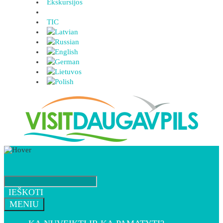
Ekskursijos
TIC
IEŠKOTI
MENIU