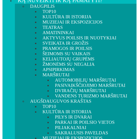
KĄ NUVEIKTI IR KĄ PAMATYTI?
DAUGPILIS
TOP10
KULTŪRA IR ISTORIJA
MUZIEJAI IR EKSPOZICIJOS
TEATRAS
AMATININKAI
AKTYVUS POILSIS IR NUOTYKIAI
SVEIKATA IR GROŽIS
PRAMOGOS IR POILSIS
ŠEIMOMS SU VAIKAIS
KELIAUTOJŲ GRUPĖMS
ŽMONĖMS SU NEGALIA
APSIPIRKIMAS
MARŠRUTAI
AUTOMOBILIŲ MARŠRUTAI
PASIVAIKŠČIOJIMO MARŠRUTAI
DVIRAČIŲ MARŠRUTAI
VANDENS TURIZMO MARŠRUTAI
AUGŠDAUGUVOS KRAŠTAS
TOP10
KULTŪRA IR ISTORIJA
PILYS IR DVARAI
PARKAI IR POILSIO VIETOS
PILIAKALNIAI
SAKRALUSIS PAVELDAS
MUZIEJAI IR EKSPOZICIJOS