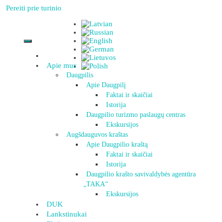
Pereiti prie turinio
Apie mus
Daugpilis
Apie Daugpilį
Faktai ir skaičiai
Istorija
Daugpilio turizmo paslaugų centras
Ekskursijos
Augšdauguvos kraštas
Apie Daugpilio kraštą
Faktai ir skaičiai
Istorija
Daugpilio krašto savivaldybės agentūra
„TAKA“
Ekskursijos
DUK
Lankstinukai