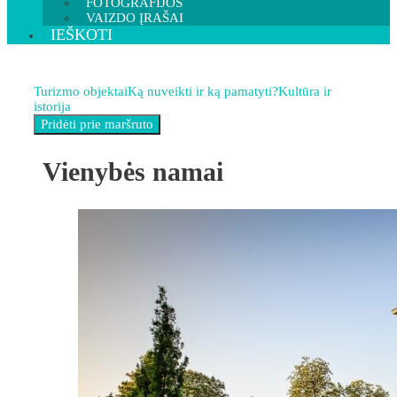
FOTOGRAFIJOS
VAIZDO ĮRAŠAI
IEŠKOTI
Turizmo objektai
Ką nuveikti ir ką pamatyti?
Kultūra ir
istorija
Vienybės namai