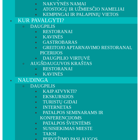
NAKVYNĖS NAMAI
ATOSTOGŲ IR UŽMIESČIO NAMELIAI
KEMPINGAI IR PALAPINIŲ VIETOS
KUR PAVALGYTI?
DAUGPILIS
RESTORANAI
KAVINĖS
GASTROBARAS
GREITOJO APTARNAVIMO RESTORANAI,
PICERIJOS
DAUGPILIO VIRTUVĖ
AUGŠDAUGUVOS KRAŠTAS
RESTORANAI
KAVINĖS
NAUDINGA
DAUGPILIS
KAIP ATVYKTI?
EKSKURSIJOS
TURISTŲ GIDAI
INTERNETAS
PATALPOS SEMINARAMS IR
KONFERENCIJOMS
PATALPOS ŠVENTĖMS
SUSISIEKIMAS MIESTE
TAKSI
PERVEŽIMO PASLAUGOS