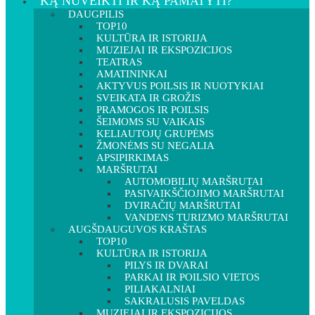
KĄ NUVEIKTI IR KĄ PAMATYTI?
DAUGPILIS
TOP10
KULTŪRA IR ISTORIJA
MUZIEJAI IR EKSPOZICIJOS
TEATRAS
AMATININKAI
AKTYVUS POILSIS IR NUOTYKIAI
SVEIKATA IR GROŽIS
PRAMOGOS IR POILSIS
ŠEIMOMS SU VAIKAIS
KELIAUTOJŲ GRUPĖMS
ŽMONĖMS SU NEGALIA
APSIPIRKIMAS
MARŠRUTAI
AUTOMOBILIŲ MARŠRUTAI
PASIVAIKŠČIOJIMO MARŠRUTAI
DVIRAČIŲ MARŠRUTAI
VANDENS TURIZMO MARŠRUTAI
AUGŠDAUGUVOS KRAŠTAS
TOP10
KULTŪRA IR ISTORIJA
PILYS IR DVARAI
PARKAI IR POILSIO VIETOS
PILIAKALNIAI
SAKRALUSIS PAVELDAS
MUZIEJAI IR EKSPOZICIJOS