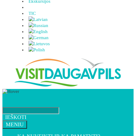
Ekskursijos
TIC
IEŠKOTI
MENIU