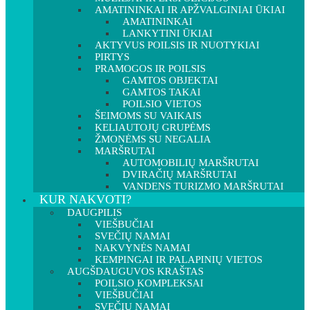
AMATININKAI IR APŽVALGINIAI ŪKIAI
AMATININKAI
LANKYTINI ŪKIAI
AKTYVUS POILSIS IR NUOTYKIAI
PIRTYS
PRAMOGOS IR POILSIS
GAMTOS OBJEKTAI
GAMTOS TAKAI
POILSIO VIETOS
ŠEIMOMS SU VAIKAIS
KELIAUTOJŲ GRUPĖMS
ŽMONĖMS SU NEGALIA
MARŠRUTAI
AUTOMOBILIŲ MARŠRUTAI
DVIRAČIŲ MARŠRUTAI
VANDENS TURIZMO MARŠRUTAI
KUR NAKVOTI?
DAUGPILIS
VIEŠBUČIAI
SVEČIŲ NAMAI
NAKVYNĖS NAMAI
KEMPINGAI IR PALAPINIŲ VIETOS
AUGŠDAUGUVOS KRAŠTAS
POILSIO KOMPLEKSAI
VIEŠBUČIAI
SVEČIŲ NAMAI