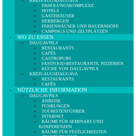
KREIS AUGSDAUGAVA
ERHOLUNGSKOMPLEXE
HOTELS
GÄSTEHÄUSER
HERBERGEN
FERIENHÄUSER UND BAUERNHÖFE
CAMPINGS UND ZELTPLÄTZEN
WO ZU ESSEN
DAUGAVPILS
RESTAURANTS
CAFÉS
GASTROPUBS
FASTFOOD-RESTAURANTS, PIZZERIEN
KÜCHE VON DAUGAVPILS
KREIS AUGSDAUGAVA
RESTAURANTS
CAFÉS
NÜTZLICHE INFORMATION
DAUGAVPILS
ANREISE
FÜHRUNGEN
TOURISTENFÜHRER
INTERNET
RÄUME FÜR SEMINARS UND
KONFERENZEN
RÄUME FÜR FESTLICHKEITEN