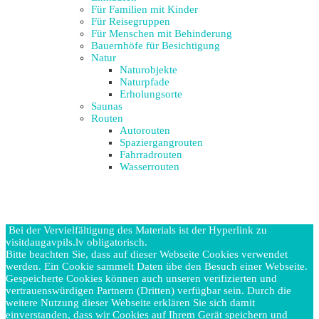
Für Familien mit Kinder
Für Reisegruppen
Für Menschen mit Behinderung
Bauernhöfe für Besichtigung
Natur
Naturobjekte
Naturpfade
Erholungsorte
Saunas
Routen
Autorouten
Spaziergangrouten
Fahrradrouten
Wasserrouten
Bei der Vervielfältigung des Materials ist der Hyperlink zu
visitdaugavpils.lv obligatorisch.
Bitte beachten Sie, dass auf dieser Webseite Cookies verwendet
werden. Ein Cookie sammelt Daten übe den Besuch einer Webseite.
Gespeicherte Cookies können auch unseren verifizierten und
vertrauenswürdigen Partnern (Dritten) verfügbar sein. Durch die
weitere Nutzung dieser Webseite erklären Sie sich damit
einverstanden, dass wir Cookies auf Ihrem Gerät speichern und