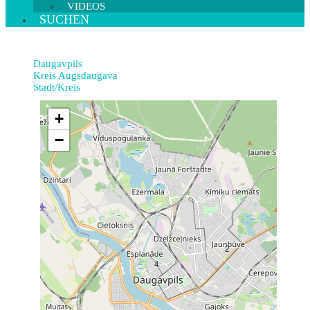
VIDEOS
SUCHEN
Daugavpils
Kreis Augsdaugava
Stadt/Kreis
+
−
2
4