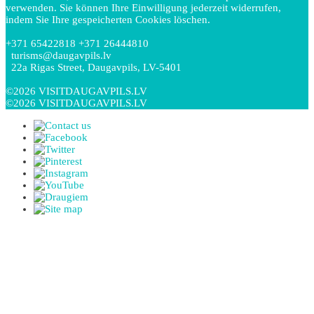
verwenden. Sie können Ihre Einwilligung jederzeit widerrufen,
indem Sie Ihre gespeicherten Cookies löschen.
+371 65422818 +371 26444810
turisms@daugavpils.lv
22a Rigas Street, Daugavpils, LV-5401
©2026 VISITDAUGAVPILS.LV
©2026 VISITDAUGAVPILS.LV