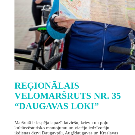
REĢIONĀLAIS
VELOMARŠRUTS NR. 35
“DAUGAVAS LOKI”
Maršrutā ir iespēja iepazīt latviešu, krievu un poļu
kultūrvēsturisko mantojumu un vietējo iedzīvotāju
ikdienas dzīvi Daugavpilī, Augšdaugavas un Krāslavas