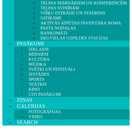
TELPAS SEMINĀRIEM UN KONFERENCĒM
TELPAS SVINĪBĀM
VIŠĶU ESTRĀDE UN STADIONS
SATIKSME
AKTĪVĀS ATPŪTAS INVENTĀRA NOMA
PASTA NODAĻAS
BANKOMĀTI
DEGVIELAS UZPILDES STACIJAS
PASĀKUMI
IZKLAIDE
BĒRNIEM
KULTŪRA
MŪZIKA
SVĒTKI UN FESTIVĀLI
IZSTĀDES
SPORTS
TEĀTRIS
KINO
CITI PASĀKUMI
ZIŅAS
GALERIJAS
FOTOGRĀFIJAS
VIDEO
SEARCH