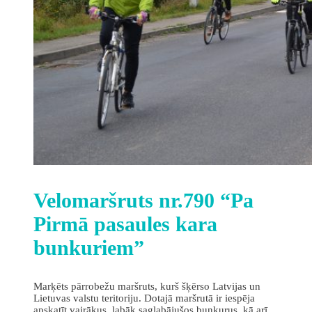
Velomaršruts nr.790 “Pa
Pirmā pasaules kara
bunkuriem”
Marķēts pārrobežu maršruts, kurš šķērso Latvijas un
Lietuvas valstu teritoriju. Dotajā maršrutā ir iespēja
apskatīt vairākus, labāk saglabājušos bunkurus, kā arī