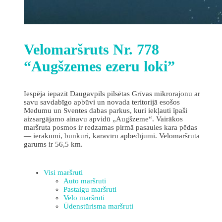
Velomaršruts Nr. 778
“Augšzemes ezeru loki”
Iespēja iepazīt Daugavpils pilsētas Grīvas mikrorajonu ar
savu savdabīgo apbūvi un novada teritorijā esošos
Medumu un Sventes dabas parkus, kuri iekļauti īpaši
aizsargājamo ainavu apvidū „Augšzeme“. Vairākos
maršruta posmos ir redzamas pirmā pasaules kara pēdas
— ierakumi, bunkuri, karavīru apbedījumi. Velomaršruta
garums ir 56,5 km.
Visi maršruti
Auto maršruti
Pastaigu maršruti
Velo maršruti
Ūdenstūrisma maršruti