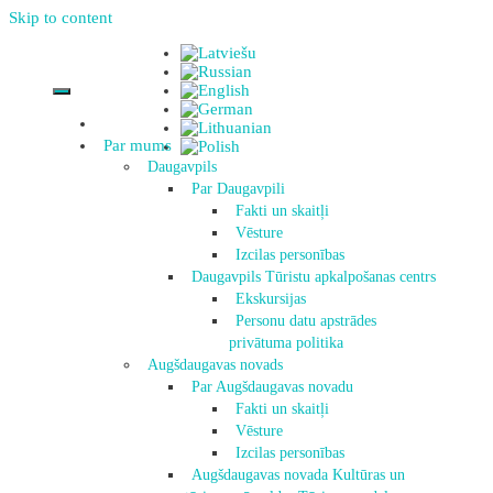
Skip to content
Par mums
Daugavpils
Par Daugavpili
Fakti un skaitļi
Vēsture
Izcilas personības
Daugavpils Tūristu apkalpošanas centrs
Ekskursijas
Personu datu apstrādes
privātuma politika
Augšdaugavas novads
Par Augšdaugavas novadu
Fakti un skaitļi
Vēsture
Izcilas personības
Augšdaugavas novada Kultūras un