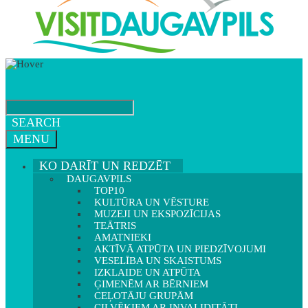
SEARCH
MENU
KO DARĪT UN REDZĒT
DAUGAVPILS
TOP10
KULTŪRA UN VĒSTURE
MUZEJI UN EKSPOZĪCIJAS
TEĀTRIS
AMATNIEKI
AKTĪVĀ ATPŪTA UN PIEDZĪVOJUMI
VESELĪBA UN SKAISTUMS
IZKLAIDE UN ATPŪTA
ĢIMENĒM AR BĒRNIEM
CEĻOTĀJU GRUPĀM
CILVĒKIEM AR INVALIDITĀTI