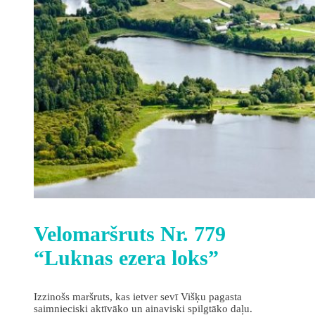
Velomaršruts Nr. 779
“Luknas ezera loks”
Izzinošs maršruts, kas ietver sevī Višķu pagasta
saimnieciski aktīvāko un ainaviski spilgtāko daļu.