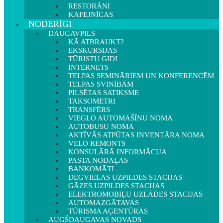
RESTORĀNI
KAFEJNĪCAS
NODERĪGI
DAUGAVPILS
KĀ ATBRAUKT?
EKSKURSIJAS
TŪRISTU GIDI
INTERNETS
TELPAS SEMINĀRIEM UN KONFERENCĒM
TELPAS SVINĪBĀM
PILSĒTAS SATIKSME
TAKSOMETRI
TRANSFĒRS
VIEGLO AUTOMAŠĪNU NOMA
AUTOBUSU NOMA
AKTĪVĀS ATPŪTAS INVENTĀRA NOMA
VELO REMONTS
KONSULĀRĀ INFORMĀCIJA
PASTA NODAĻAS
BANKOMĀTI
DEGVIELAS UZPILDES STACIJAS
GĀZES UZPILDES STACIJAS
ELEKTROMOBIĻU UZLĀDES STACIJAS
AUTOMAZGĀTAVAS
TŪRISMA AĢENTŪRAS
AUGŠDAUGAVAS NOVADS