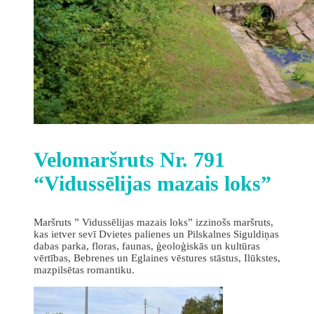
Velomaršruts Nr. 791
“Vidussēlijas mazais loks”
Maršruts ” Vidussēlijas mazais loks” izzinošs maršruts,
kas ietver sevī Dvietes palienes un Pilskalnes Siguldiņas
dabas parka, floras, faunas, ģeoloģiskās un kultūras
vērtības, Bebrenes un Eglaines vēstures stāstus, Ilūkstes,
mazpilsētas romantiku.