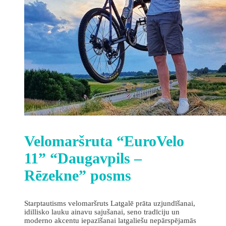
Velomaršruta “EuroVelo
11” “Daugavpils –
Rēzekne” posms
Starptautisms velomaršruts Latgalē prāta uzjundīšanai,
idillisko lauku ainavu sajušanai, seno tradīciju un
moderno akcentu iepazīšanai latgaliešu nepārspējamās