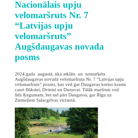
Nacionālais upju
velomaršruts Nr. 7
“Latvijas upju
velomaršruts”
Augšdaugavas novada
posms
2024.gada augustā, tika atklāts un nomarķēts
Augšdaugavas novadā velomaršruta Nr. 7 “Latvijas upju
velomaršruts” posms, kas ved gar Daugavas kreiso krastu
cauri Ilūkstei, Dvietei un Dunavai. Tālāk maršruts ved
līdz Ķegumam, bet tad pāri Daugavai, gar Rīgu uz
Ziemeļiem Salacgrīvas virzienā.