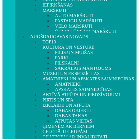
IEPIRKŠANĀS
MARŠRUTI
AUTO MARŠRUTI
PASTAIGU MARŠRUTI
VELO MARŠRUTI
ŪDENSTŪRISMA MARŠRUTI
AUGŠDAUGAVAS NOVADS
TOP10
KULTŪRA UN VĒSTURE
PILIS UN MUIŽAS
PARKI
PILSKALNI
SAKRĀLAIS MANTOJUMS
MUZEJI UN EKSPOZĪCIJAS
AMATNIEKI UN APSKATES SAIMNIECĪBAS
AMATNIEKI
APSKATES SAIMNIECĪBAS
AKTĪVĀ ATPŪTA UN PIEDZĪVOJUMI
PIRTIS UN SPA
IZKLAIDE UN ATPŪTA
DABAS OBJEKTI
DABAS TAKAS
ATPŪTAS VIETAS
ĢIMENĒM AR BĒRNIEM
CEĻOTĀJU GRUPĀM
CILVĒKIEM AR INVALIDITĀTI