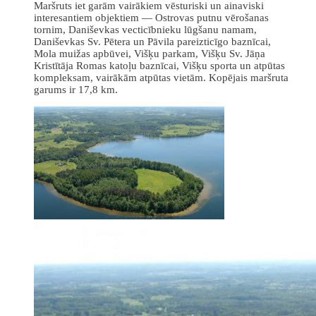
Maršruts iet garām vairākiem vēsturiski un ainaviski
interesantiem objektiem — Ostrovas putnu vērošanas
tornim, Daniševkas vecticībnieku lūgšanu namam,
Daniševkas Sv. Pētera un Pāvila pareizticīgo baznīcai,
Mola muižas apbūvei, Višķu parkam, Višķu Sv. Jāņa
Kristītāja Romas katoļu baznīcai, Višķu sporta un atpūtas
kompleksam, vairākām atpūtas vietām. Kopējais maršruta
garums ir 17,8 km.