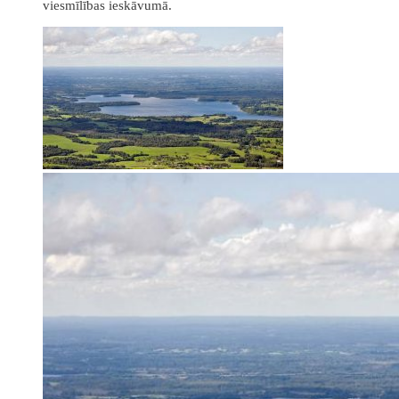
viesmīlības ieskāvumā.