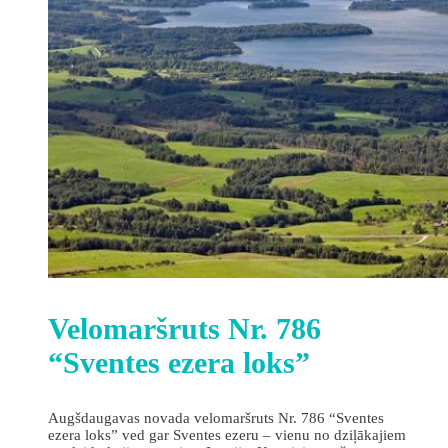
Velomaršruts Nr. 786
“Sventes ezera loks”
Augšdaugavas novada velomaršruts Nr. 786 “Sventes
ezera loks” ved gar Sventes ezeru – vienu no dziļākajiem