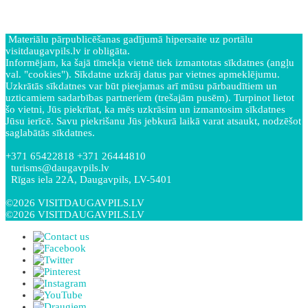
Materiālu pārpublicēšanas gadījumā hipersaite uz portālu
visitdaugavpils.lv ir obligāta.
Informējam, ka šajā tīmekļa vietnē tiek izmantotas sīkdatnes (angļu
val. "cookies"). Sīkdatne uzkrāj datus par vietnes apmeklējumu.
Uzkrātās sīkdatnes var būt pieejamas arī mūsu pārbaudītiem un
uzticamiem sadarbības partneriem (trešajām pusēm). Turpinot lietot
šo vietni, Jūs piekrītat, ka mēs uzkrāsim un izmantosim sīkdatnes
Jūsu ierīcē. Savu piekrišanu Jūs jebkurā laikā varat atsaukt, nodzēšot
saglabātās sīkdatnes.
+371 65422818 +371 26444810
turisms@daugavpils.lv
Rīgas iela 22A, Daugavpils, LV-5401
©2026 VISITDAUGAVPILS.LV
©2026 VISITDAUGAVPILS.LV