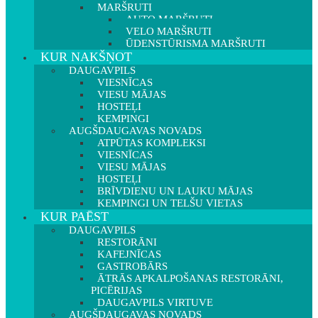
MARŠRUTI
AUTO MARŠRUTI
VELO MARŠRUTI
ŪDENSTŪRISMA MARŠRUTI
KUR NAKŠŅOT
DAUGAVPILS
VIESNĪCAS
VIESU MĀJAS
HOSTEĻI
KEMPINGI
AUGŠDAUGAVAS NOVADS
ATPŪTAS KOMPLEKSI
VIESNĪCAS
VIESU MĀJAS
HOSTEĻI
BRĪVDIENU UN LAUKU MĀJAS
KEMPINGI UN TELŠU VIETAS
KUR PAĒST
DAUGAVPILS
RESTORĀNI
KAFEJNĪCAS
GASTROBĀRS
ĀTRĀS APKALPOŠANAS RESTORĀNI,
PICĒRIJAS
DAUGAVPILS VIRTUVE
AUGŠDAUGAVAS NOVADS