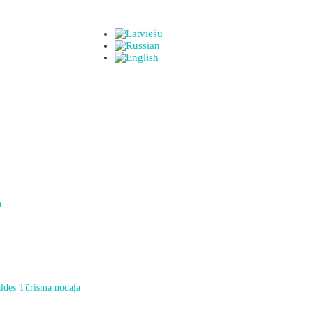
a
ldes Tūrisma nodaļa