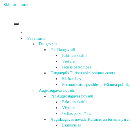
Skip to content
Par mums
Daugavpils
Par Daugavpili
Fakti un skaitļi
Vēsture
Izcilas personības
Daugavpils Tūristu apkalpošanas centrs
Ekskursijas
Personu datu apstrādes privātuma politik
Augšdaugavas novads
Par Augšdaugavas novadu
Fakti un skaitļi
Vēsture
Izcilas personības
Augšdaugavas novada Kultūras un tūrisma pārva
Ekskursijas