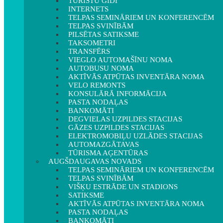
TŪRISTU GIDI
INTERNETS
TELPAS SEMINĀRIEM UN KONFERENCĒM
TELPAS SVINĪBĀM
PILSĒTAS SATIKSME
TAKSOMETRI
TRANSFĒRS
VIEGLO AUTOMAŠĪNU NOMA
AUTOBUSU NOMA
AKTĪVĀS ATPŪTAS INVENTĀRA NOMA
VELO REMONTS
KONSULĀRĀ INFORMĀCIJA
PASTA NODAĻAS
BANKOMĀTI
DEGVIELAS UZPILDES STACIJAS
GĀZES UZPILDES STACIJAS
ELEKTROMOBIĻU UZLĀDES STACIJAS
AUTOMAZGĀTAVAS
TŪRISMA AĢENTŪRAS
AUGŠDAUGAVAS NOVADS
TELPAS SEMINĀRIEM UN KONFERENCĒM
TELPAS SVINĪBĀM
VIŠĶU ESTRĀDE UN STADIONS
SATIKSME
AKTĪVĀS ATPŪTAS INVENTĀRA NOMA
PASTA NODAĻAS
BANKOMĀTI