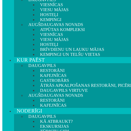
VIESNĪCAS
VIESU MĀJAS
HOSTEĻI
KEMPINGI
AUGŠDAUGAVAS NOVADS
ATPŪTAS KOMPLEKSI
VIESNĪCAS
VIESU MĀJAS
HOSTEĻI
BRĪVDIENU UN LAUKU MĀJAS
KEMPINGI UN TELŠU VIETAS
KUR PAĒST
DAUGAVPILS
RESTORĀNI
KAFEJNĪCAS
GASTROBĀRS
ĀTRĀS APKALPOŠANAS RESTORĀNI, PICĒR
DAUGAVPILS VIRTUVE
AUGŠDAUGAVAS NOVADS
RESTORĀNI
KAFEJNĪCAS
NODERĪGI
DAUGAVPILS
KĀ ATBRAUKT?
EKSKURSIJAS