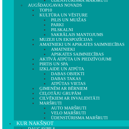
ŪDENSTŪRISMA MARŠRUTI
AUGŠDAUGAVAS NOVADS
TOP10
KULTŪRA UN VĒSTURE
PILIS UN MUIŽAS
PARKI
PILSKALNI
SAKRĀLAIS MANTOJUMS
MUZEJI UN EKSPOZĪCIJAS
AMATNIEKI UN APSKATES SAIMNIECĪBAS
AMATNIEKI
APSKATES SAIMNIECĪBAS
AKTĪVĀ ATPŪTA UN PIEDZĪVOJUMI
PIRTIS UN SPA
IZKLAIDE UN ATPŪTA
DABAS OBJEKTI
DABAS TAKAS
ATPŪTAS VIETAS
ĢIMENĒM AR BĒRNIEM
CEĻOTĀJU GRUPĀM
CILVĒKIEM AR INVALIDITĀTI
MARŠRUTI
AUTO MARŠRUTI
VELO MARŠRUTI
ŪDENSTŪRISMA MARŠRUTI
KUR NAKŠŅOT
DAUGAVPILS