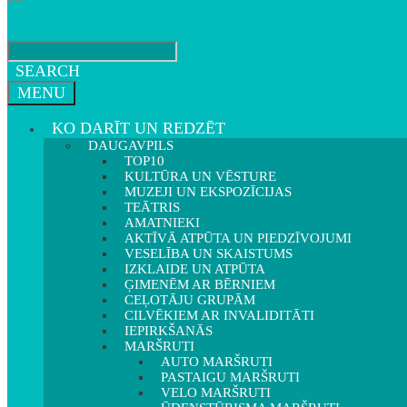
SEARCH
MENU
KO DARĪT UN REDZĒT
DAUGAVPILS
TOP10
KULTŪRA UN VĒSTURE
MUZEJI UN EKSPOZĪCIJAS
TEĀTRIS
AMATNIEKI
AKTĪVĀ ATPŪTA UN PIEDZĪVOJUMI
VESELĪBA UN SKAISTUMS
IZKLAIDE UN ATPŪTA
ĢIMENĒM AR BĒRNIEM
CEĻOTĀJU GRUPĀM
CILVĒKIEM AR INVALIDITĀTI
IEPIRKŠANĀS
MARŠRUTI
AUTO MARŠRUTI
PASTAIGU MARŠRUTI
VELO MARŠRUTI