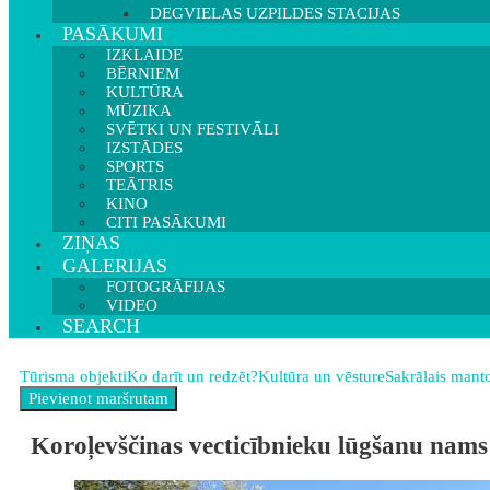
DEGVIELAS UZPILDES STACIJAS
PASĀKUMI
IZKLAIDE
BĒRNIEM
KULTŪRA
MŪZIKA
SVĒTKI UN FESTIVĀLI
IZSTĀDES
SPORTS
TEĀTRIS
KINO
CITI PASĀKUMI
ZIŅAS
GALERIJAS
FOTOGRĀFIJAS
VIDEO
SEARCH
Tūrisma objekti
Ko darīt un redzēt?
Kultūra un vēsture
Sakrālais mant
Koroļevščinas vecticībnieku lūgšanu nams