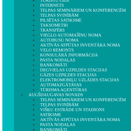
TŪRISTU GIDI
INTERNETS
TELPAS SEMINĀRIEM UN KONFERENCĒM
TELPAS SVINĪBĀM
PILSĒTAS SATIKSME
TAKSOMETRI
TRANSFĒRS
VIEGLO AUTOMAŠĪNU NOMA
AUTOBUSU NOMA
AKTĪVĀS ATPŪTAS INVENTĀRA NOMA
VELO REMONTS
KONSULĀRĀ INFORMĀCIJA
PASTA NODAĻAS
BANKOMĀTI
DEGVIELAS UZPILDES STACIJAS
GĀZES UZPILDES STACIJAS
ELEKTROMOBIĻU UZLĀDES STACIJAS
AUTOMAZGĀTAVAS
TŪRISMA AĢENTŪRAS
AUGŠDAUGAVAS NOVADS
TELPAS SEMINĀRIEM UN KONFERENCĒM
TELPAS SVINĪBĀM
VIŠĶU ESTRĀDE UN STADIONS
SATIKSME
AKTĪVĀS ATPŪTAS INVENTĀRA NOMA
PASTA NODAĻAS
BANKOMĀTI