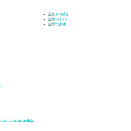
a
ldes Tūrisma nodaļa