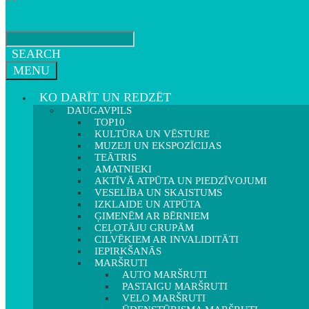
SEARCH
MENU
KO DARĪT UN REDZĒT
DAUGAVPILS
TOP10
KULTŪRA UN VĒSTURE
MUZEJI UN EKSPOZĪCIJAS
TEĀTRIS
AMATNIEKI
AKTĪVĀ ATPŪTA UN PIEDZĪVOJUMI
VESELĪBA UN SKAISTUMS
IZKLAIDE UN ATPŪTA
ĢIMENĒM AR BĒRNIEM
CEĻOTĀJU GRUPĀM
CILVĒKIEM AR INVALIDITĀTI
IEPIRKŠANĀS
MARŠRUTI
AUTO MARŠRUTI
PASTAIGU MARŠRUTI
VELO MARŠRUTI