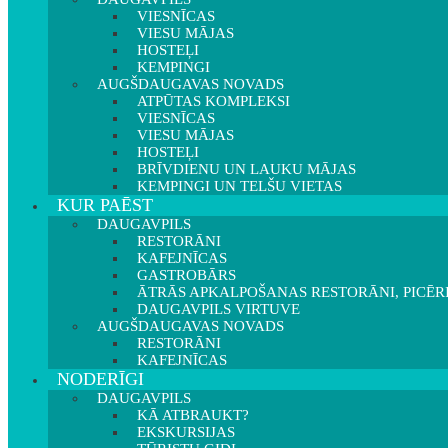
VIESNĪCAS
VIESU MĀJAS
HOSTEĻI
KEMPINGI
AUGŠDAUGAVAS NOVADS
ATPŪTAS KOMPLEKSI
VIESNĪCAS
VIESU MĀJAS
HOSTEĻI
BRĪVDIENU UN LAUKU MĀJAS
KEMPINGI UN TELŠU VIETAS
KUR PAĒST
DAUGAVPILS
RESTORĀNI
KAFEJNĪCAS
GASTROBĀRS
ĀTRĀS APKALPOŠANAS RESTORĀNI, PICĒR
DAUGAVPILS VIRTUVE
AUGŠDAUGAVAS NOVADS
RESTORĀNI
KAFEJNĪCAS
NODERĪGI
DAUGAVPILS
KĀ ATBRAUKT?
EKSKURSIJAS