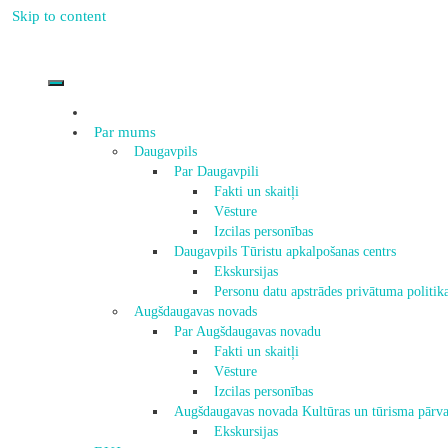
Skip to content
Par mums
Daugavpils
Par Daugavpili
Fakti un skaitļi
Vēsture
Izcilas personības
Daugavpils Tūristu apkalpošanas centrs
Ekskursijas
Personu datu apstrādes privātuma politik
Augšdaugavas novads
Par Augšdaugavas novadu
Fakti un skaitļi
Vēsture
Izcilas personības
Augšdaugavas novada Kultūras un tūrisma pārva
Ekskursijas