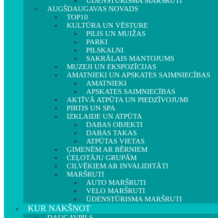
ŪDENSTŪRISMA MARŠRUTI
AUGŠDAUGAVAS NOVADS
TOP10
KULTŪRA UN VĒSTURE
PILIS UN MUIŽAS
PARKI
PILSKALNI
SAKRĀLAIS MANTOJUMS
MUZEJI UN EKSPOZĪCIJAS
AMATNIEKI UN APSKATES SAIMNIECĪBAS
AMATNIEKI
APSKATES SAIMNIECĪBAS
AKTĪVĀ ATPŪTA UN PIEDZĪVOJUMI
PIRTIS UN SPA
IZKLAIDE UN ATPŪTA
DABAS OBJEKTI
DABAS TAKAS
ATPŪTAS VIETAS
ĢIMENĒM AR BĒRNIEM
CEĻOTĀJU GRUPĀM
CILVĒKIEM AR INVALIDITĀTI
MARŠRUTI
AUTO MARŠRUTI
VELO MARŠRUTI
ŪDENSTŪRISMA MARŠRUTI
KUR NAKŠŅOT
DAUGAVPILS